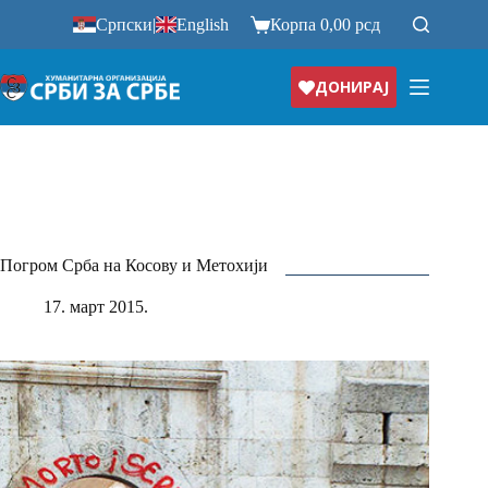
Прескочи
Српски
|
English
Корпа
0,00
рсд
на
ДОНИРАЈ
Погром Срба на Косову и Метохији
17. март 2015.