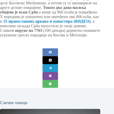
делу Косовске Митровице, а потом су се прошириле на
друге делове покрајине.
Током два дана насиља
убијено је осам Срба
а више од 900 особа је повређено.
У нередима је уништено или оштећено око 800 кућа, као
и
35 православних цркава и манастира (ВИДЕО)
, а
неколико хиљада Срба напустило је своје домове.
Слањем
поруке на 7763
(100 динара) директно помажете
угрожене српске породице на Косову и Метохији.
Слични чланци