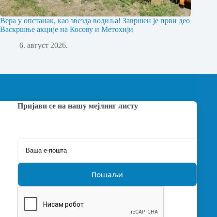
Вера у опстанак, као звезда водиља! Завршен је први део
Васкршње акције на Косову и Метохији
6. август 2026.
Пријави се на нашу мејлинг листу