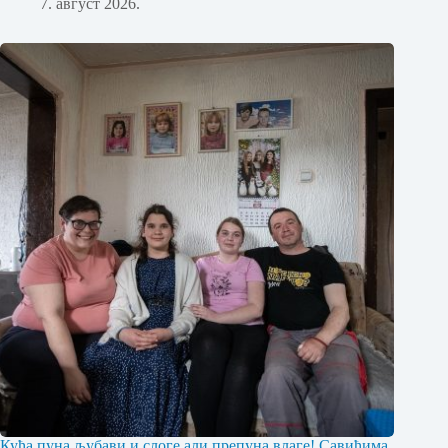
7. август 2026.
Кућа пуна љубави и слоге али препуна влаге! Савићима