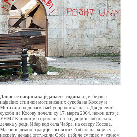
Данас се навршава једанаест година
од избијања
највећих етнички мотивисаних сукоба на Косову и
Метохији од доласка међународних снага. Дводневни
сукоби на Косову почели су 17. марта 2004. након што је
УНМИК полиција пронашла тела двојице албанских
дечака у реци Ибар код села Чабра, на северу Косова.
Масовне демонстрације косовских Албанаца, који су за
несрећу дечака оптужили Србе, избиле су прво у јужном