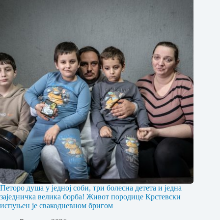
Петоро душа у једној соби, три болесна детета и једна
заједничка велика борба! Живот породице Крстевски
испуњен је свакодневном бригом