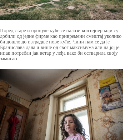
Поред старе и оронуле куће се налази контејнер који су
добили од једне фирме као привремени смештај уколико
би дошло до изградње нове куће. Чини нам се да је
Бранислава дала и више од свог максимума али да јој је
ипак потребан јак ветар у леђа како би остварила своју
замисао.