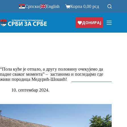
Прескочи
Српски
|
English
Корпа
0,00
рсд
на
ДОНИРАЈ
“Пола куће је отпало, а другу половину очекујемо да
падне сваког момента” – застанимо и погледајмо где
живи породица Медурић-Шошић!
10. септембар 2024.