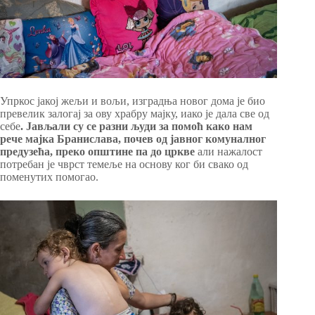
Упркос јакој жељи и вољи, изградња новог дома је био
превелик залогај за ову храбру мајку, иако је дала све од
себе
. Јављали су се разни људи за помоћ како нам
рече мајка Бранислава, почев од јавног комуналног
предузећа, преко општине па до цркве
али нажалост
потребан је чврст темеље на основу ког би свако од
поменутих помогао.