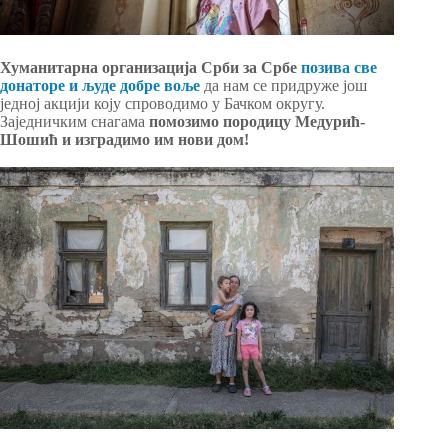
Хуманитарна организација Срби за Србе
позива све
донаторе и људе добре воље
да нам се придруже још
једној акцији коју спроводимо у Бачком округу.
Заједничким снагама
помозимо породицу Медурић-
Шошић и изградимо им нови дом!