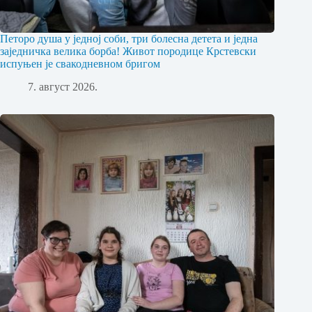
Петоро душа у једној соби, три болесна детета и једна
заједничка велика борба! Живот породице Крстевски
испуњен је свакодневном бригом
7. август 2026.