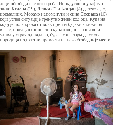
деци обезбеди све што треба. Ипак, услови у којима
живе
Хелена
(19),
Ленка
(7) и
Богдан
(4) далеко су од
нормалних. Морамо напоменути и сина
Стевана
(16)
који услед ситуације тренутно живи код оца. Кућа на
којој је пола крова отпало, црни и буђави зидови од
влаге, полуфункционално купатило, плафони који
уливају страх од падања, буде јасан аларм да се ова
породица под хитно премести на неко безбедније место!