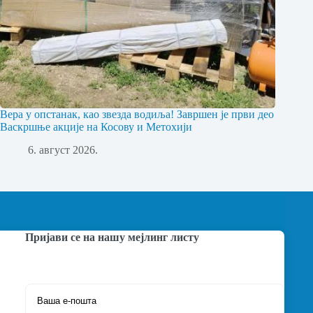
Вера у опстанак, као звезда водиља! Завршен је први део
Васкршње акције на Косову и Метохији
6. август 2026.
Пријави се на нашу мејлинг листу