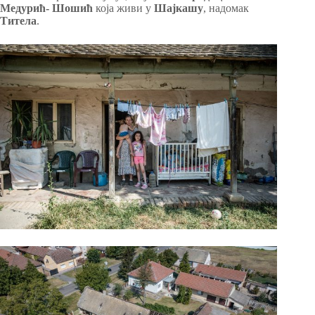
Медурић- Шошић
која живи у
Шајкашу
, надомак
Титела
.