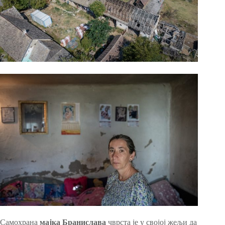
Самохрана
мајка Бранислава
чврста је у својој жељи да