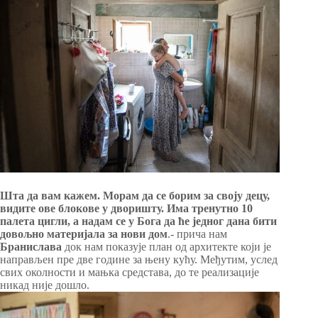
Шта да вам кажем. Морам да се борим за своју децу,
видите ове блокове у дворишту. Има тренутно 10
палета цигли, а надам се у Бога да ће једног дана бити
довољно материјала за нови дом
.- прича нам
Бранислава
док нам показује план од архитекте који је
направљен пре две године за њену кућу. Међутим, услед
свих околности и мањка средстава, до те реализације
никад није дошло.