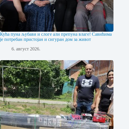
Кућа пуна љубави и слоге али препуна влаге! Савићима
је потребан пристојан и сигуран дом за живот
6. август 2026.