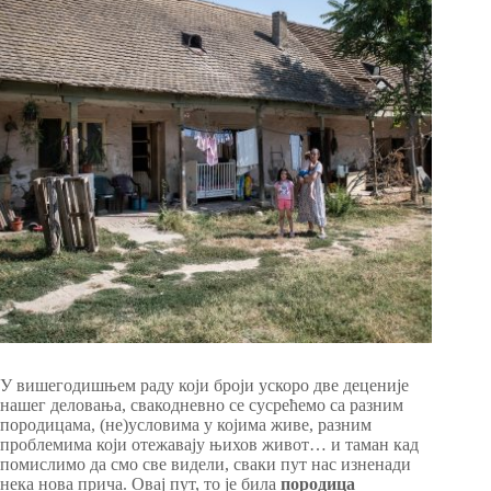
У вишегодишњем раду који броји ускоро две деценије
нашег деловања, свакодневно се сусрећемо са разним
породицама, (не)условима у којима живе, разним
проблемима који отежавају њихов живот… и таман кад
помислимо да смо све видели, сваки пут нас изненади
нека нова прича. Овај пут, то је била
породица