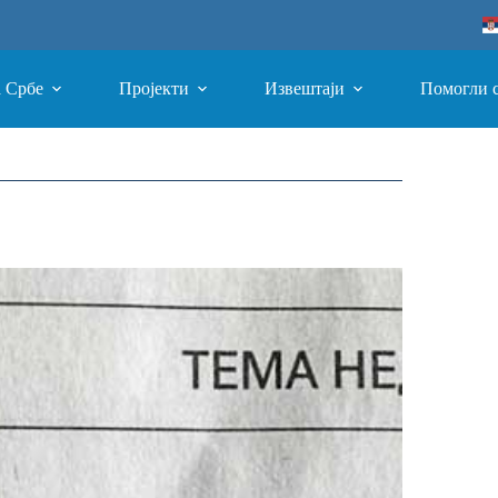
а Србе
Пројекти
Извештаји
Помогли 