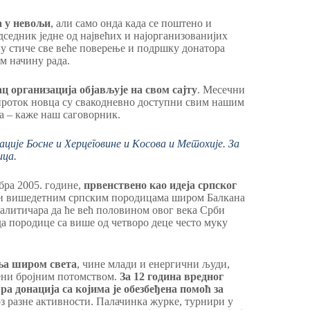
а у невољи
, али само онда када се поштено и
едседник једне од највећих и најорганизованијих
ну стиче све веће поверење и подршку донатора
м начину рада.
ц организација објављује на свом сајту
. Месечни
и проток новца су свакодневно доступни свим нашим
 – каже наш саговорник.
ције Босне и Херцеговине и Косова и Метохије. За
ица.
бра 2005. године,
првенствено као идеја српског
ћи вишедетним српским породицама широм Балкана
аналитичара да ће већ половином овог века Срби
а породице са више од четворо деце често муку
ља широм света
, чине млади и енергични људи,
ени бројним потомством.
За 12 година вредног
а донација са којима је обезбеђена помоћ за
оз разне активности. Палачинка журке, турнири у