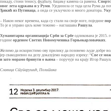
пикаду, стони тенису, фудбалу, бацању камена са рамена.
Спортс
овог лета одржана и у Руми
. Ујединила се тада цела Рума да 
Ђикић из Путинаца
, а онда се укључило и много донатора.
Уку
– Након неког времена, када су стали на своје ноге, поједине
пор
То је и управо циљ коме тежимо – наглашава
Рашула
.
Хуманитарна организација Срби за Србе
одликована је 2015. 
године
орденом Светих Новомученика Горњокарловачких
.
Желимо да искористимо ову прилику да позовемо људе добре в
јер свакодневно на делу доказујемо народну изреку: “
Све се мож
и зато морамо бринути о њима
– поручује на крају Игор Рашула
Славица Ступарушић, Политика