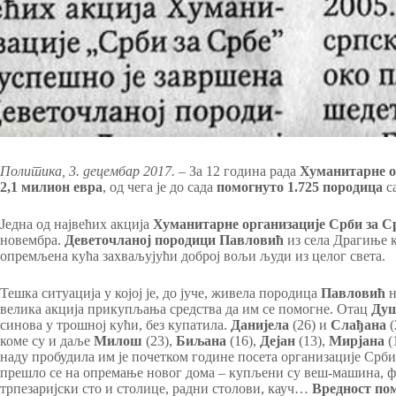
Политика, 3. децембар 2017.
– За 12 година рада
Хуманитарне о
2,1 милион евра
, од чега је до сада
помогнуто 1.725 породица
с
Једна од највећих акција
Хуманитарне организације Срби за С
новембра.
Деветочланој породици Павловић
из села Драгиње 
опремљена кућа захваљујући доброј вољи људи из целог света.
Тешка ситуација у којој је, до јуче, живела породица
Павловић
н
велика акција прикупљања средства да им се помогне. Отац
Ду
синова у трошној кући, без купатила.
Данијела
(26) и
Слађана
(
коме су и даље
Милош
(23),
Биљана
(16),
Дејан
(13),
Мирјана
(
наду пробудила им је почетком године посета организације Срби
прешло се на опремање новог дома – купљени су веш-машина, фр
трпезаријски сто и столице, радни столови, кауч…
Вредност пом