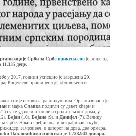
рганизације Срби за Србе
прикупљено
је више од
а
11.335 деце
.
рбе
у 2017. години успешно је завршена 29.
крај Коцељеве проширена је, обновљена и
икога није оставила равнодушним. Организована је
шан
и мајка
Славка
подигли су девет кћери и
21) су се удале и отишле из родитељског дома, у
12),
Бојан
(10),
Бојана
(9), и
Данијел
(7). Велику
 за Србе. Након сређивања и дограђивања куће,
ижидер, замрзивач, и шпорет на дрва, два ормара,
оћи Павловићима износила је 1.728.943 динара
.