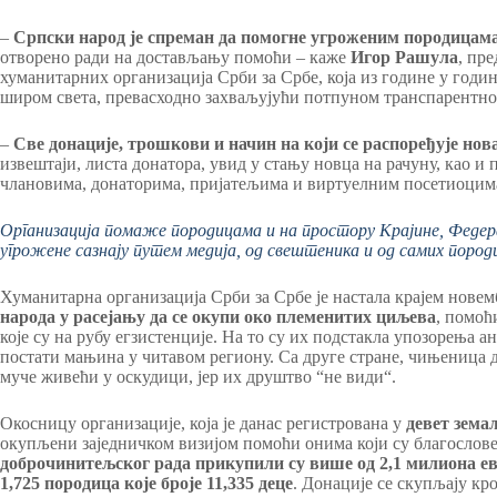
–
Српски народ је спреман да помогне угроженим породицам
отворено ради на достављању помоћи – каже
Игор Рашула
, пр
хуманитарних организација Срби за Србе, која из године у годи
широм света, превасходно захваљујући потпуном транспарентно
–
Све донације, трошкови и начин на који се распоређује нова
извештаји, листа донатора, увид у стању новца на рачуну, као 
члановима, донаторима, пријатељима и виртуелним посетиоцима
Организација помаже породицама и на простору Крајине, Федера
угрожене сазнају путем медија, од свештеника и од самих пород
Хуманитарна организација Срби за Србе је настала крајем новем
народа у расејању да се окупи око племенитих циљева
, помо
које су на рубу егзистенције. На то су их подстакла упозорења 
постати мањина у читавом региону. Са друге стране, чињеница д
муче живећи у оскудици, јер их друштво “не види“.
Окосницу организације, која је данас регистрована у
девет зема
окупљени заједничком визијом помоћи онима који су благослов
доброчинитељског рада прикупили су више од 2,1 милиона евр
1,725 породица које броје 11,335 деце
. Донације се скупљају кр