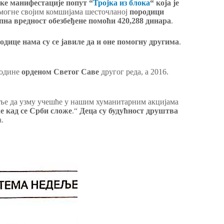
ке манифестације попут “
Тројка из блока
“ која је
помогне својим комшијама шесточланој
породици
пна вредност обезбеђене помоћи 420,288 динара
.
одице нама су се јавиле да и оне помогну другима
.
године
орденом Светог Саве
другог реда, а 2016.
оље да узму учешће у нашим хуманитарним акцијама
е кад се Срби сложе
.“
Деца су будућност друштва
.