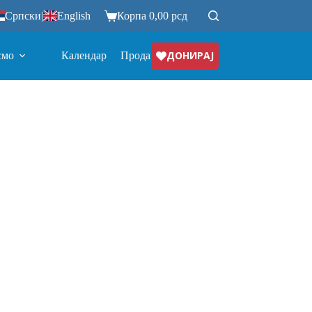
Српски
|
English
Корпа
0,00
рсд
ДОНИРАЈ
смо
Календар
Продавница