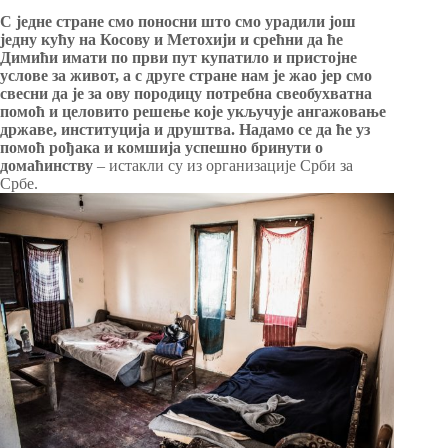
С једне стране смо поносни што смо урадили још
једну кућу на Косову и Метохији и срећни да ће
Димићи имати по први пут купатило и пристојне
услове за живот, а с друге стране нам је жао јер смо
свесни да је за ову породицу потребна свеобухватна
помоћ и целовито решење које укључује ангажовање
државе, институција и друштва. Надамо се да ће уз
помоћ рођака и комшија успешно бринути о
домаћинству
– истакли су из организације Срби за
Србе.