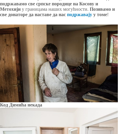
подржавамо све српске породице на Косову и
Метохији
у границама наших могућности.
Позивамо и
све донаторе да наставе да нас
подржавају
у томе
!
Код Димића некада