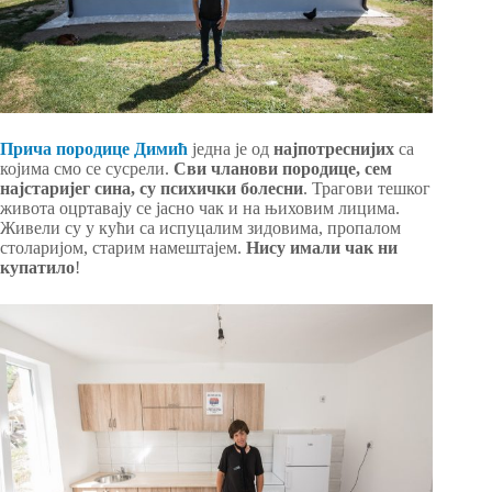
Прича породице Димић
једна je од
најпотреснијих
са
којима смо се сусрели.
Сви чланови породице, сем
најстаријег сина, су психички болесни
. Трагови тешког
живота оцртавају се јасно чак и на њиховим лицима.
Живели су у кући са испуцалим зидовима, пропалом
столаријом, старим намештајем.
Нису имали чак ни
купатило
!