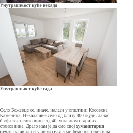
Унутрашњост куће некада
Унутрашњост куће сада
Село Божевце се, иначе, налази у општини Косовска
Каменица. Некадашње село од близу 800 људи, данас
броји тек нешто више од 40, углавном старијих,
становника. Драго нам је да смо свој
хуманитарни
печат
оставили и у овом селу, а ми ћемо наставити да