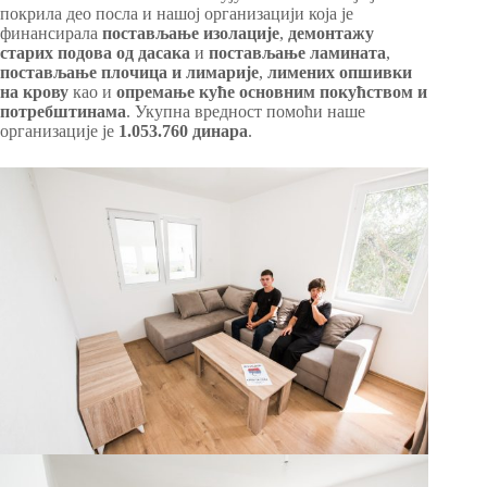
покрила део посла и нашој организацији која је
финансирала
постављање изолације
,
демонтажу
старих подова од дасака
и
постављање ламината
,
постављање плочица и лимарије
,
лимених опшивки
на крову
као и
опремање куће основним покућством и
потребштинама
. Укупна вредност помоћи наше
организације је
1.053.760 динара
.