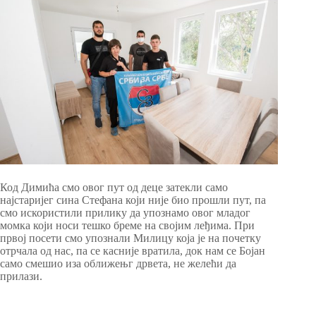
Код Димића смо овог пут од деце затекли само
најстаријег сина Стефана који није био прошли пут, па
смо искористили прилику да упознамо овог младог
момка који носи тешко бреме на својим леђима. При
првој посети смо упознали Милицу која је на почетку
отрчала од нас, па се касније вратила, док нам се Бојан
само смешио иза оближењг дрвета, не желећи да
прилази.