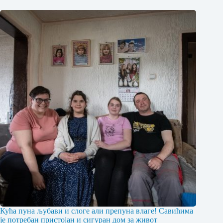
Кућа пуна љубави и слоге али препуна влаге! Савићима
је потребан пристојан и сигуран дом за живот