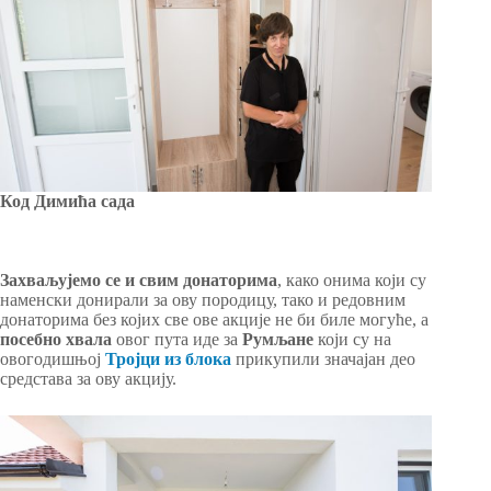
Код Димића сада
Захваљујемо се и свим донаторима
, како онима који су
наменски донирали за ову породицу, тако и редовним
донаторима без којих све ове акције не би биле могуће, а
посебно хвала
овог пута иде за
Румљане
који су на
овогодишњој
Тројци из блока
прикупили значајан део
средстава за ову акцију.