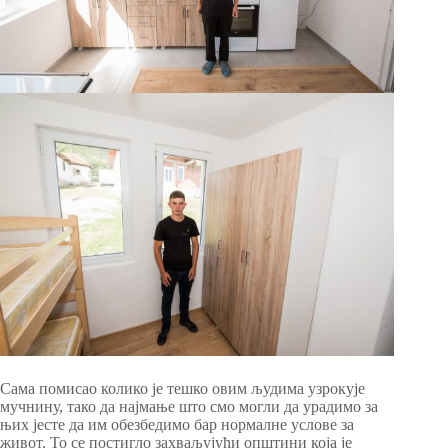
Сама помисао колико је тешко овим људима узрокује
мучнину, тако да најмање што смо могли да урадимо за
њих јесте да им обезбедимо бар нормалне услове за
живот. То се постигло захваљујући општини која је