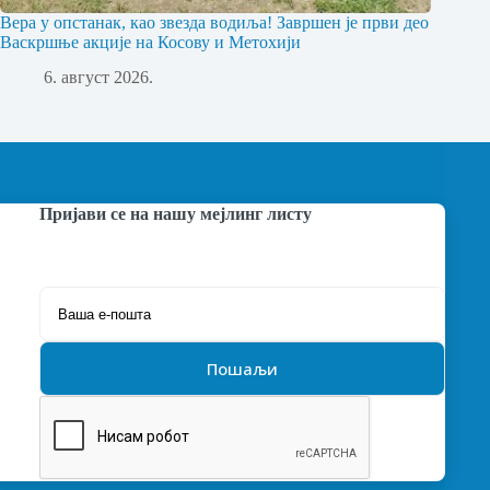
Вера у опстанак, као звезда водиља! Завршен је први део
Васкршње акције на Косову и Метохији
6. август 2026.
Пријави се на нашу мејлинг листу