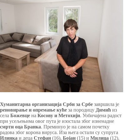
Хуманитарна организација Срби за Србе
завршила је
реновирање и опремање куће
за породицу
Димић
из
села
Божевце
на
Косову и Метохији
. Уобичајена радост
при усељењима овог пута је изостала због изненадне
смрти оца Бранка
. Преминуо је на самом почетку
радова због корона вируса. Иза њега остали су супруга
Илинка
и деца
Стефан
(16),
Бојан
(15) и
Милица
(12).