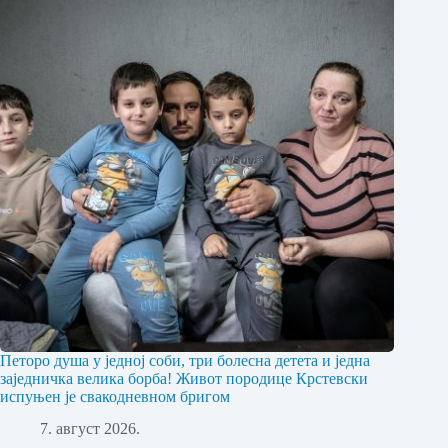
Петоро душа у једној соби, три болесна детета и једна
заједничка велика борба! Живот породице Крстевски
испуњен је свакодневном бригом
7. август 2026.