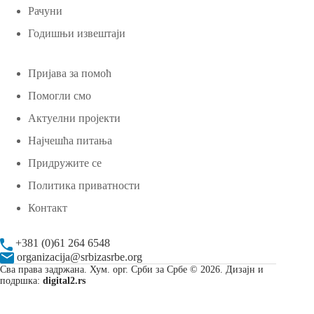
Рачуни
Годишњи извештаји
Пријава за помоћ
Помогли смо
Актуелни пројекти
Најчешћа питања
Придружите се
Политика приватности
Контакт
+381 (0)61 264 6548
organizacija@srbizasrbe.org
Сва права задржана. Хум. орг. Срби за Србе © 2026. Дизајн и
подршка:
digital2.rs