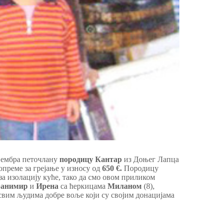
овембра петочлану
породицу Кантар
из Доњег Лапца
опреме за грејање у износу од
650 €
.
Породицу
за изолацију куће, тако да смо овом приликом
ранимир
и
Ирена
са ћеркицама
Миланом
(8),
 свим људима добре воље који су својим донацијама