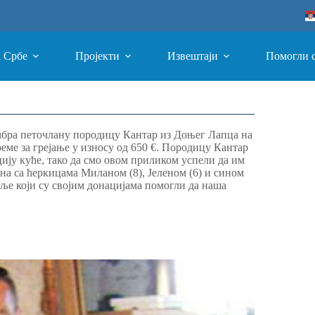
а Србе
Пројекти
Извештаји
Помогли 
ембра петочлану породицу Кантар из Доњег Лапца на
еме за грејање у износу од 650 €. Породицу Кантар
цију куће, тако да смо овом приликом успели да им
а са ћеркицама Миланом (8), Јеленом (6) и сином
ље који су својим донацијама помогли да наша