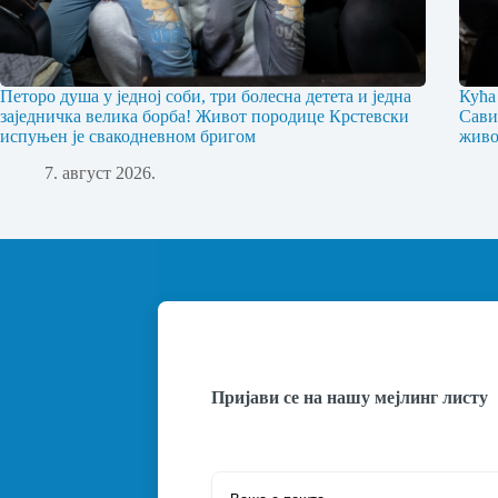
Петоро душа у једној соби, три болесна детета и једна
Кућа
заједничка велика борба! Живот породице Крстевски
Сави
испуњен је свакодневном бригом
живо
7. август 2026.
Пријави се на нашу мејлинг листу