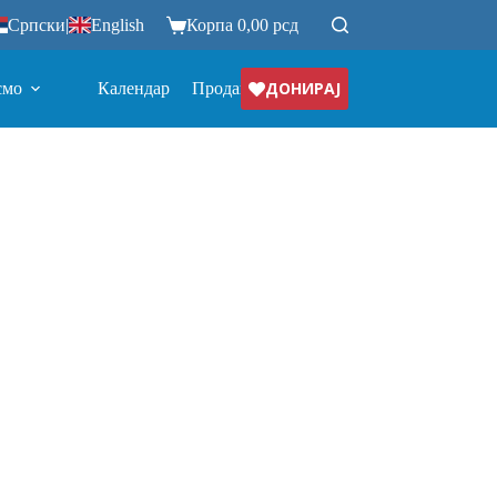
Српски
|
English
Корпа
0,00
рсд
ДОНИРАЈ
смо
Календар
Продавница