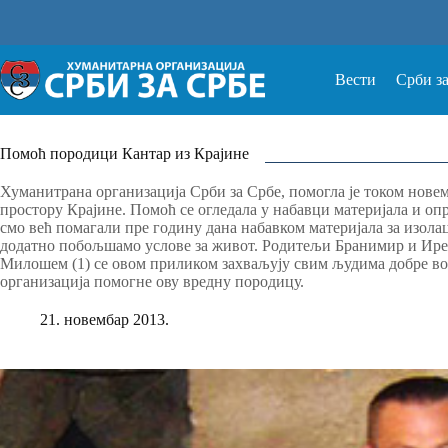
Прескочи
на
Вести
Срби з
Помоћ породици Кантар из Крајине
Хуманитрана организација Срби за Србе, помогла је током нов
простору Крајине. Помоћ се огледала у набавци материјала и опр
смо већ помагали пре годину дана набавком материјала за изола
додатно побољшамо услове за живот. Родитељи Бранимир и Ирен
Милошем (1) се овом приликом захваљују свим људима добре во
организација помогне ову вредну породицу.
21. новембар 2013.