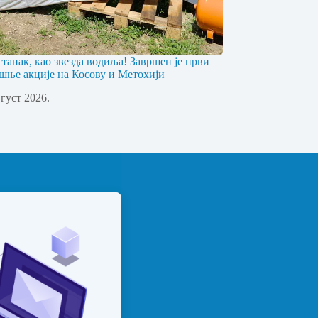
станак, као звезда водиља! Завршен је први
шње акције на Косову и Метохији
вгуст 2026.