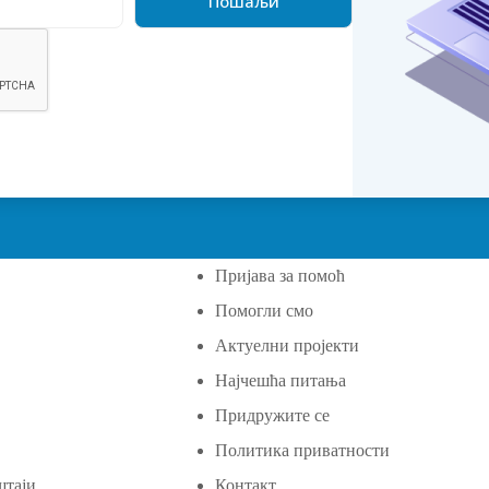
Пријава за помоћ
Помогли смо
а
Актуелни пројекти
Најчешћа питања
Придружите се
Политика приватности
штаји
Контакт