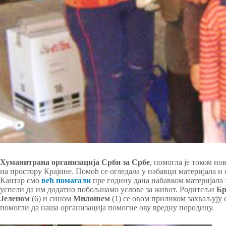
Хуманитрана организација Срби за Србе
, помогла је током н
на простору Крајине. Помоћ се огледала у набавци материјала и 
Кантар смо
већ помагали
пре годину дана набавком материјала 
успели да им додатно побољшамо услове за живот. Родитељи
Б
Јеленом
(6) и сином
Милошем
(1) се овом приликом захваљују
помогли да наша организација помогне ову вредну породицу.