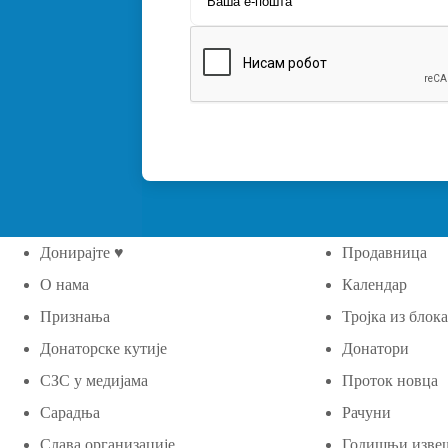
Донирајте ♥
Продавница
О нама
Календар
Признања
Тројка из блок
Донаторске кутије
Донатори
СЗС у медијама
Проток новца
Сарадња
Рачуни
Слава организације
Годишњи изве