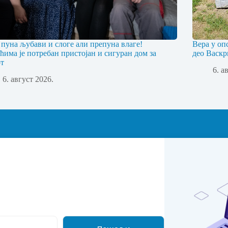
 пуна љубави и слоге али препуна влаге!
Вера у оп
ћима је потребан пристојан и сигуран дом за
део Васкр
т
6. а
6. август 2026.