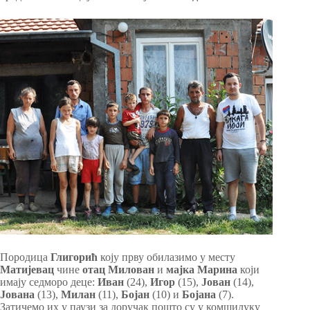
Породица
Глигорић
коју прву обилазимо у месту
Матијевац
чине
отац Милован
и
мајка Марина
који
имају седморо деце:
Иван
(24),
Игор
(15),
Јован
(14),
Јована
(13),
Милан
(11),
Бојан
(10) и
Бојана
(7).
Затичемо их у паузи за доручак пошто су у комшилуку