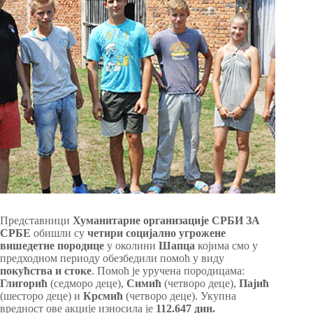
Представници
Хуманитарне организације СРБИ ЗА
СРБЕ
обишли су
четири социјално угрожене
вишедетне породице
у околини
Шапца
којима смо у
предходном периоду обезбедили помоћ у виду
покућства и стоке
. Помоћ је уручена породицама:
Глигорић
(седморо деце),
Симић
(четворо деце),
Пајић
(шесторо деце) и
Крсмић
(четворо деце). Укупна
вредност ове акције износила је
112.647 дин.