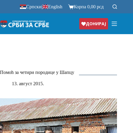
Прескочи
Српски
|
English
Корпа
0,00
рсд
на
ДОНИРАЈ
Помоћ за четири породице у Шапцу
13. август 2015.