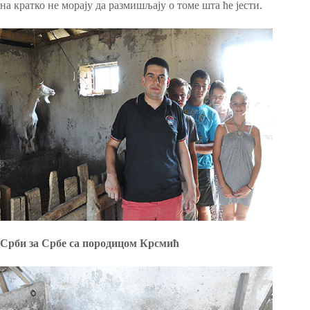
на кратко не морају да размишљају о томе шта ће јести.
Срби за Србе са породицом Крсмић