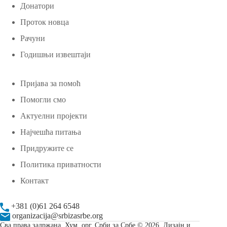
Донатори
Проток новца
Рачуни
Годишњи извештаји
Пријава за помоћ
Помогли смо
Актуелни пројекти
Најчешћа питања
Придружите се
Политика приватности
Контакт
+381 (0)61 264 6548
organizacija@srbizasrbe.org
Сва права задржана. Хум. орг. Срби за Србе © 2026. Дизајн и