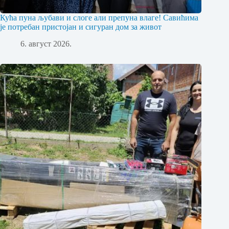
Кућа пуна љубави и слоге али препуна влаге! Савићима
је потребан пристојан и сигуран дом за живот
6. август 2026.