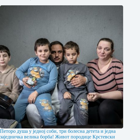
Петоро душа у једној соби, три болесна детета и једна
заједничка велика борба! Живот породице Крстевски