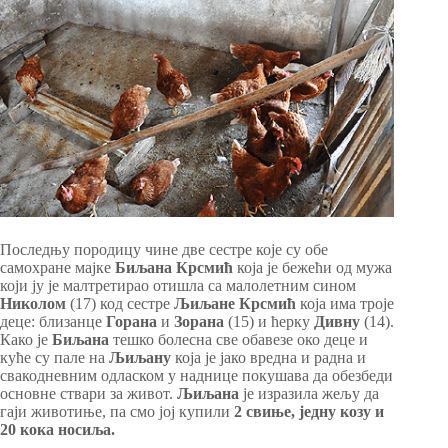
Последњу породицу чине две сестре које су обе
самохране мајке
Биљана Крсмић
која је бежећи од мужа
који ју је малтретирао отишла са малолетним сином
Николом
(17) код сестре
Љиљане Крсмић
која има троје
деце: близанце
Горана
и
Зорана
(15) и ћерку
Дивну
(14).
Како је
Биљана
тешко болесна све обавезе око деце и
куће су пале на
Љиљану
која је јако вредна и радна и
свакодневним одласком у наднице покушава да обезбеди
основне ствари за живот.
Љиљана
је изразила жељу да
гаји животиње, па смо јој купили
2 свиње, једну козу и
20 кока носиља.