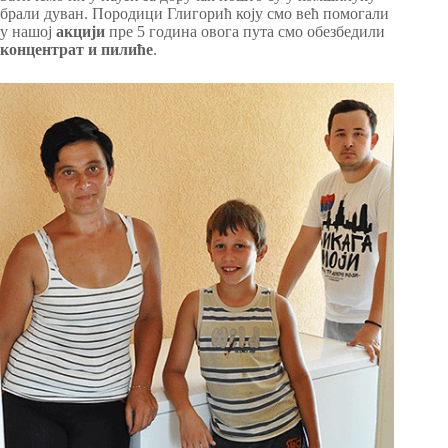
брали дуван. Породици Глигорић коју смо већ помогали
у нашој
акцији
пре 5 година овога пута смо обезбедили
концентрат и пилиће
.