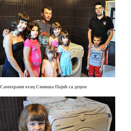
Самохрани отац Синиша Пајић са децом