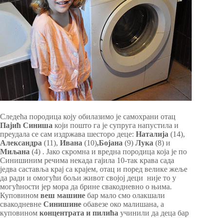
Следећа породица коју обилазимо је самохрани отац
Пајић Синиша
који пошто га је супруга напустила и
преудала се сам издржава шесторо деце:
Наталија
(14),
Александра
(11),
Ивана
(10)
,Бојана
(9)
Лука
(8) и
Миљана
(4) . Јако скромна и вредна породица која је по
Синишиним речима некада гајила 10-так крава сада
једва саставља крај са крајем, отац и поред велике жеље
да ради и омогући бољи живот својој деци није то у
могућности јер мора да брине свакодневно о њима.
Куповином
веш машине
бар мало смо олакшали
свакодневне
Синишине
обавезе око малишана, а
куповином
концентрата и пилића
учинили да деца бар