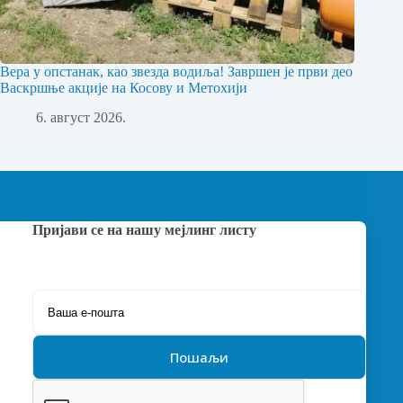
Вера у опстанак, као звезда водиља! Завршен је први део
Васкршње акције на Косову и Метохији
6. август 2026.
Пријави се на нашу мејлинг листу