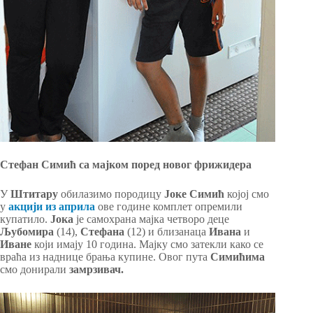
Стефан Симић са мајком поред новог фрижидера
У
Штитару
обилазимо породицу
Јоке Симић
којој смо
у
акцији из априла
ове године комплет опремили
купатило.
Јока
је самохрана мајка четворо деце
Љубомира
(14),
Стефана
(12) и близанаца
Ивана
и
Иване
који имају 10 година. Мајку смо затекли како се
враћа из наднице брања купине. Овог пута
Симићима
смо донирали
замрзивач.