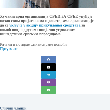
Хуманитарна организација СРБИ ЗА СРБЕ
упућује
позив свим пријатељима и донаторима организације
да се
укључе у акцију прикупљања средстава
за
помоћ овој и другим социјално угроженим
вишедетним српским породицама.
Рачуни и потврде финансиране помоћи
Преузмите
Слични чланци