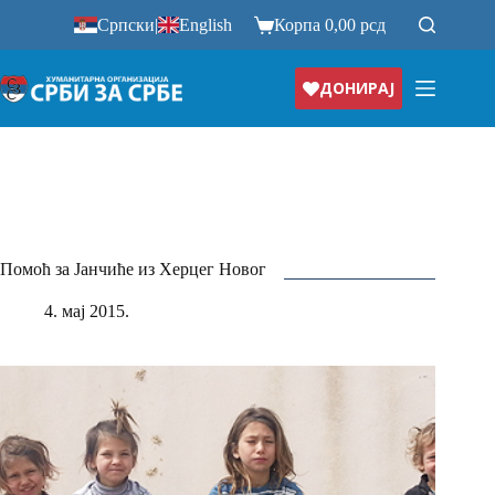
Прескочи
Српски
|
English
Корпа
0,00
рсд
на
ДОНИРАЈ
Помоћ за Јанчиће из Херцег Новог
4. мај 2015.