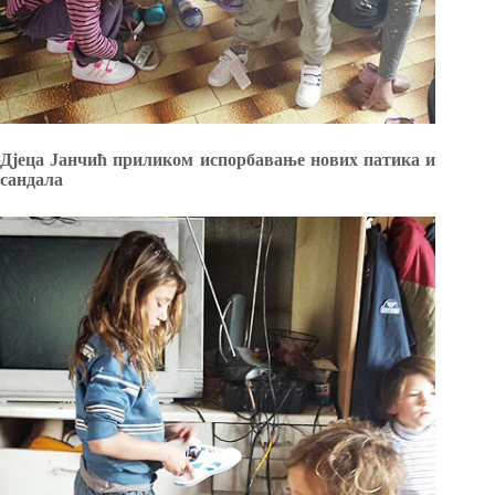
Дјеца Јанчић приликом испорбавање нових патика и
сандала