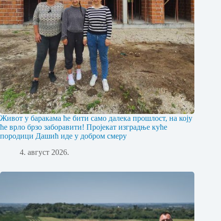
Живот у баракама ће бити само далека прошлост, на коју
ће врло брзо заборавити! Пројекат изградње куће
породици Дашић иде у добром смеру
4. август 2026.