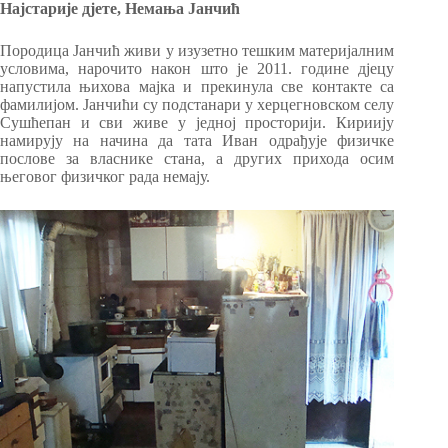
Најстарије дјете, Немања Јанчић
Породица Јанчић живи у изузетно тешким материјалним
условима, нарочито након што је 2011. године дјецу
напустила њихова мајка и прекинула све контакте са
фамилијом. Јанчићи су подстанари у херцегновском селу
Сушћепан и сви живе у једној просторији. Кириију
намирују на начина да тата Иван одрађује физичке
послове за власнике стана, а других прихода осим
његовог физичког рада немају.