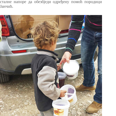
сталне напоре да обезбједи одређену помоћ породици
Јанчић.