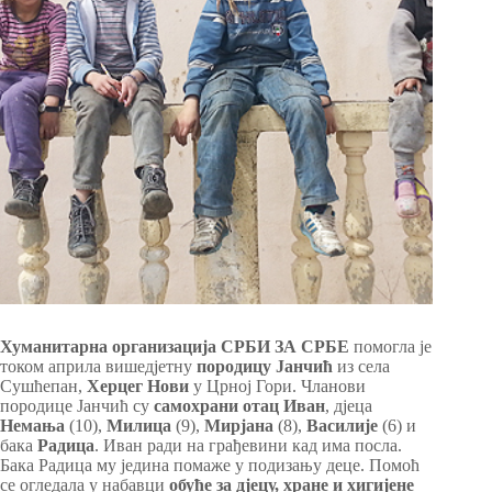
Хуманитарна организација СРБИ ЗА СРБЕ
помогла је
током априла вишедјетну
породицу Јанчић
из села
Сушћепан,
Херцег Нови
у Црној Гори. Чланови
породице Јанчић су
самохрани отац Иван
, дјеца
Немања
(10),
Милица
(9),
Мирјана
(8),
Василије
(6) и
бака
Радица
. Иван ради на грађевини кад има посла.
Бака Радица му једина помаже у подизању деце. Помоћ
се огледала у набавци
обуће за дјецу, хране и хигијене