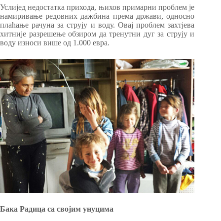
Услијед недостатка прихода, њихов примарни проблем је
намиривање редовних дажбина према држави, односно
плаћање рачуна за струју и воду. Овај проблем захтјева
хитније разрешење обзиром да тренутни дуг за струју и
воду износи више од 1.000 евра.
Бака Радица са својим унуцима