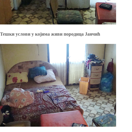
Тешки услови у којима живи породица Јанчић