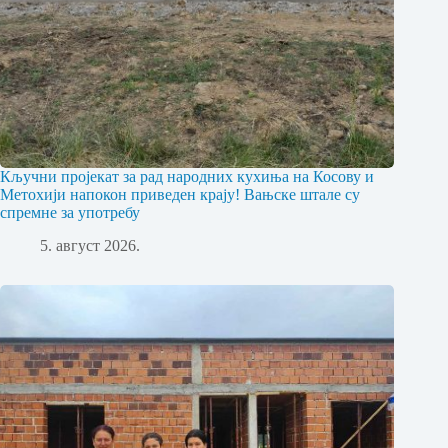
Кључни пројекат за рад народних кухиња на Косову и
Метохији напокон приведен крају! Вањске штале су
спремне за употребу
5. август 2026.