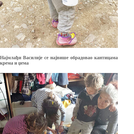
Најмлађи Василије се највише обрадовао кантицама
крема и џема