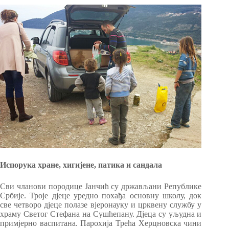
Испорука хране, хигијене, патика и сандала
Сви чланови породице Јанчић су држављани Републике
Србије. Троје дјеце уредно похађа основну школу, док
све четворо дјеце полазе вјеронауку и црквену службу у
храму Светог Стефана на Сушћепану. Дјеца су уљудна и
примјерно васпитана. Парохија Трећа Херцновска чини