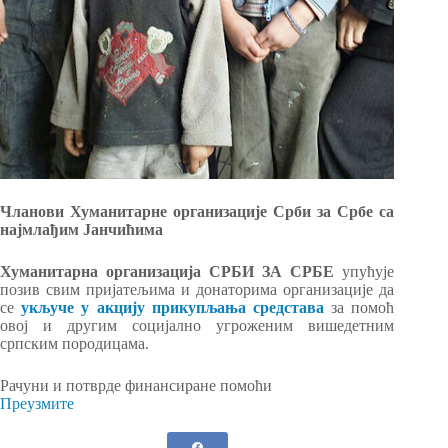
Чланови Хуманитарне организације Срби за Србе са
најмлађим Јанчићима
Хуманитарна организација СРБИ ЗА СРБЕ
упућује
позив свим пријатељима и донаторима организације да
се
укључе у акцију прикупљања средстава
за помоћ
овој и другим социјално угроженим вишедетним
српским породицама.
Рачуни и потврде финансиране помоћи
Преузмите