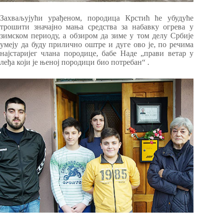
Захваљујући урађеном, породица Крстић ће убудуће
трошити значајно мања средства за набавку огрева у
зимском периоду, а обзиром да зиме у том делу Србије
умеју да буду прилично оштре и дуге ово је, по речима
најстаријег члана породице, бабе Наде „прави ветар у
леђа који је њеној породици био потребан“ .