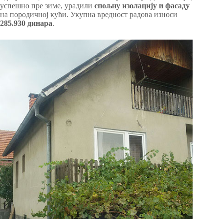
успешно пре зиме, урадили
спољну изолацију и фасаду
на породичној кући. Укупна вредност радова износи
285.930 динара
.