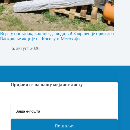
Вера у опстанак, као звезда водиља! Завршен је први део
Васкршње акције на Косову и Метохији
6. август 2026.
Пријави се на нашу мејлинг листу