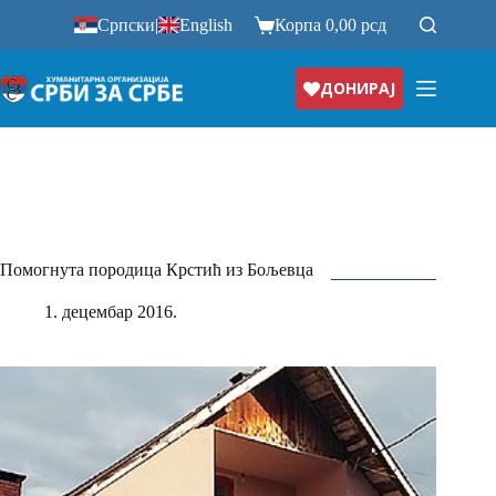
Прескочи
Српски
|
English
Корпа
0,00
рсд
на
ДОНИРАЈ
Помогнута породица Крстић из Бољевца
1. децембар 2016.