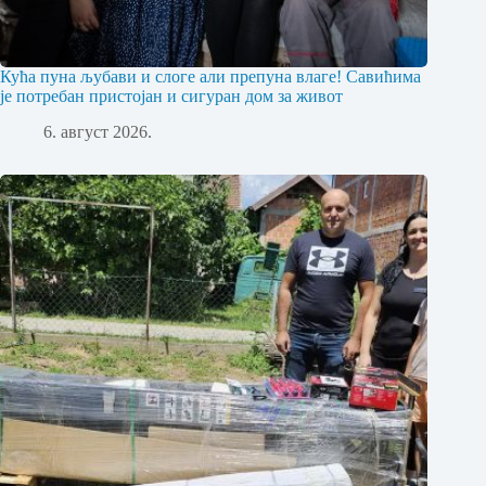
Кућа пуна љубави и слоге али препуна влаге! Савићима
је потребан пристојан и сигуран дом за живот
6. август 2026.