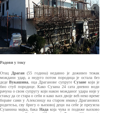
Радови у току
Отац
Драган
(55 година) недавно је доживео тежак
мождани удар, а недуго потом породица је остала без
деде
Вукашина
, оца Драганове супруге
Сузане
који је
био стуб породице. Како Сузана 24 сата дневно води
рачуна о свом супругу који након можданог удара није у
стању да се стара о себи и како њих двоје већ неко време
бораве сами у Алексинцу на старом имању Драганових
родитеља, сву бригу о њиховој деци на себе је преузела
Сузанина мајка, бака
Нада
која чува и подиже њихово