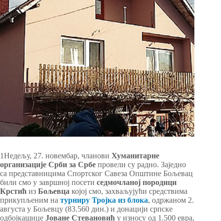
1Недељу, 27. новембар, чланови
Хуманитарне
организације Срби за Србе
провели су радно. Заједно
са представницима Спортског Савеза Општине Бољевац
били смо у завршној посети
седмочланој породици
Крстић
из
Бољевца
којој смо, захваљујући средствима
прикупљеним на
турниру Тројка из блока
, одржаном 2.
августа у Бољевцу (83.560 дин.) и донацији српске
одбојкашице
Јоване Стевановић
у износу од 1.500 евра,