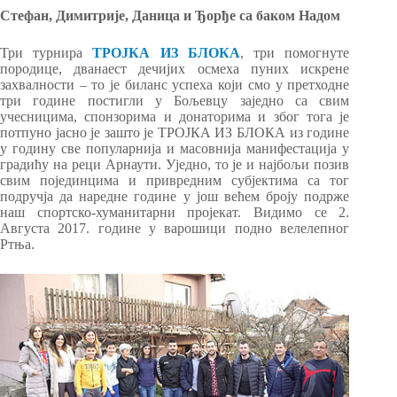
Стефан, Димитрије, Даница и Ђорђе са баком Надом
Три турнира
ТРОЈКА ИЗ БЛОКА
, три помогнуте
породице, дванаест дечијих осмеха пуних искрене
захвалности – то је биланс успеха који смо у претходне
три године постигли у Бољевцу заједно са свим
учесницима, спонзорима и донаторима и због тога је
потпуно јасно је зашто је ТРОЈКА ИЗ БЛОКА из године
у годину све популарнија и масовнија манифестација у
градићу на реци Арнаути. Уједно, то је и најбољи позив
свим појединцима и привредним субјектима са тог
подручја да наредне године у још већем броју подрже
наш спортско-хуманитарни пројекат. Видимо се 2.
Августа 2017. године у варошици подно велелепног
Ртња.