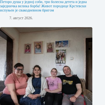
Петоро душа у једној соби, три болесна детета и једна
заједничка велика борба! Живот породице Крстевски
испуњен је свакодневном бригом
7. август 2026.