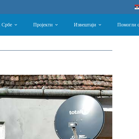
а Србе
Пројекти
Извештаји
Помогли 