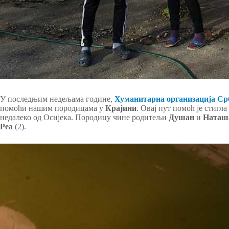
У последњим недељама године,
Хуманитарна организација Ср
помоћи нашим породицама у
Крајини
. Овај пут помоћ је стигл
недалеко од Осијека. Породицу чине родитељи
Душан
и
Наташ
Реа
(2).