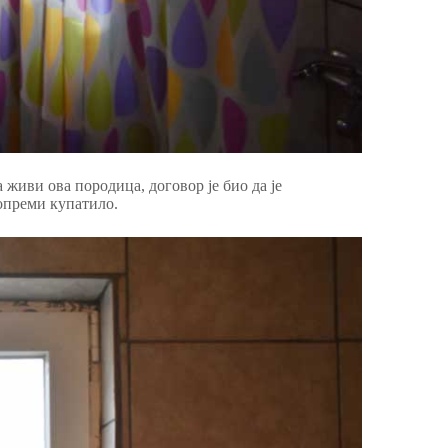
 живи ова породица, договор је био да је
 опреми купатило.