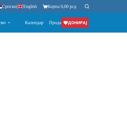
Српски
|
English
Корпа
0,00
рсд
ДОНИРАЈ
смо
Календар
Продавница