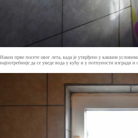
Након прве посете овог лета, када је утврђено у каквим условима
најпотребније да се уведе вода у кућу и у потпуности изгради и