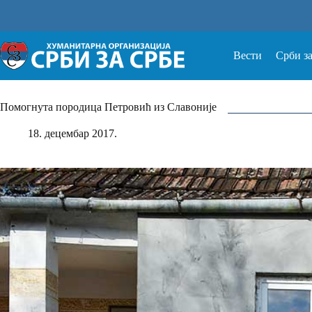
Прескочи
на
Вести
Срби з
Помогнута породица Петровић из Славоније
18. децембар 2017.