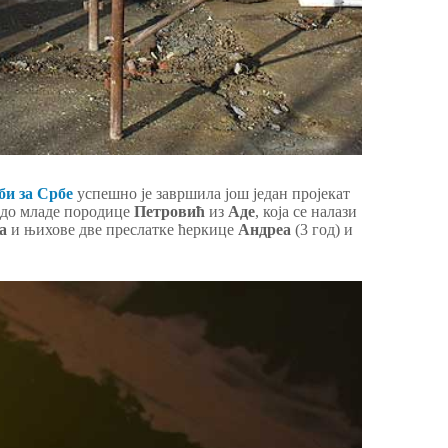
би за Србе
успешно је завршила још један пројекат
а до младе породице
Петровић
из
Аде
, која се налази
а
и њихове две преслатке ћеркице
Андреа
(3 год) и