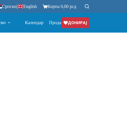
Српски
|
English
Корпа
0,00
рсд
ДОНИРАЈ
смо
Календар
Продавница