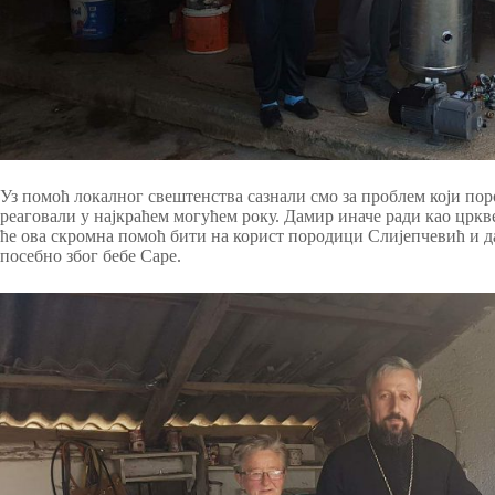
Уз помоћ локалног свештенства сазнали смо за проблем који по
реаговали у најкраћем могућем року. Дамир иначе ради као цркв
ће ова скромна помоћ бити на корист породици Слијепчевић и д
посебно због бебе Саре.