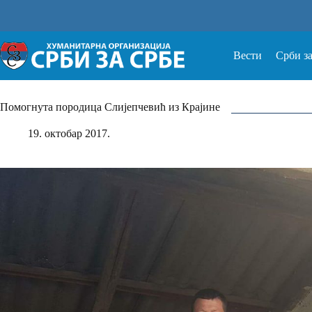
Прескочи
на
Вести
Срби з
Помогнута породица Слијепчевић из Крајине
19. октобар 2017.