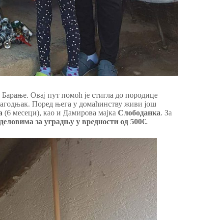
Барање. Овај пут помоћ је стигла до породице
Јагодњак. Поред њега у домаћинству живи још
а
(6 месеци), као и Дамирова мајка
Слободанка
. За
деловима за уградњу у вредности од 500€
.