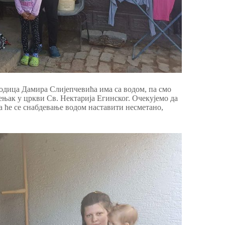
родица Дамира Слијепчевића има са водом, па смо
ењак у цркви Св. Нектарија Егинског. Очекујемо да
а ће се снабдевање водом наставити несметано,