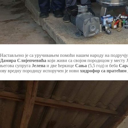
Настављено је са уручивањем помоћи нашем народу на подручју 
Дамира
Слијепчевића
који живи са својом породицом у месту 
његова супруга
Јелена
и две ћеркице
Сања
(5,5 год) и беба
Сар
ову вредну породицу испоручен је нови
хидрофор са пратећим 