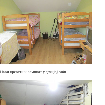
Нови кревети и ламинат у дечијој соби