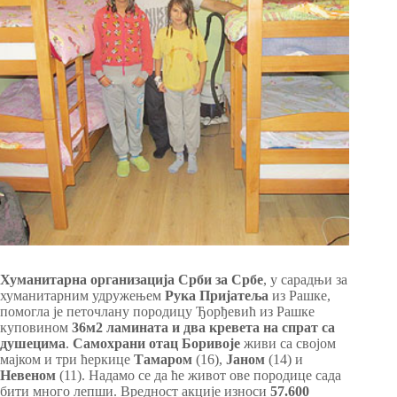
Хуманитарна организација Срби за Србе
, у сарадњи за
хуманитарним удружењем
Рука Пријатеља
из Рашке,
помогла је петочлану породицу Ђорђевић из Рашке
куповином
36м2 ламината и два кревета на спрат са
душецима
.
Самохрани отац
Боривоје
живи са својом
мајком и три ћеркице
Тамаром
(16),
Јаном
(14) и
Невеном
(11). Надамо се да ће живот ове породице сада
бити много лепши. Вредност акције износи
57.600