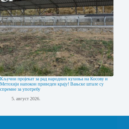
Кључни пројекат за рад народних кухиња на Косову и
Метохији напокон приведен крају! Вањске штале су
спремне за употребу
5. август 2026.