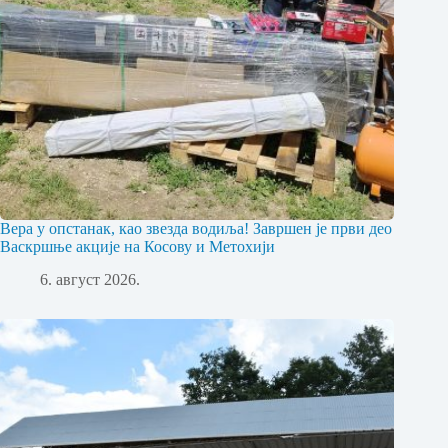
Вера у опстанак, као звезда водиља! Завршен је први део
Васкршње акције на Косову и Метохији
6. август 2026.