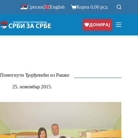
Прескочи
Српски
|
English
Корпа
0,00
рсд
на
ДОНИРАЈ
Помогнути Ђорђевићи из Рашке
25. новембар 2015.