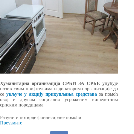
Хуманитарна организација СРБИ ЗА СРБЕ
упућује
позив свим пријатељима и донаторима организације да
се
укључе у акцију прикупљања средстава
за помоћ
овој и другим социјално угроженим вишедетним
српским породицама.
Рачуни и потврде финансиране помоћи
Преузмите