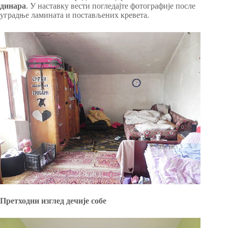
динара
. У наставку вести погледајте фотографије после
уградње ламината и постављених кревета.
Претходни изглед дечије собе