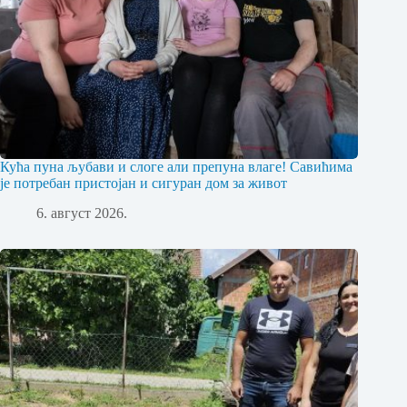
Кућа пуна љубави и слоге али препуна влаге! Савићима
је потребан пристојан и сигуран дом за живот
6. август 2026.