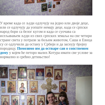
У време када се људи одлучују на једно или двоје деце,
или се одлучују да уопште немају деце, када се српски
народ бори са белог кугом и када се суочава са
исељавањем људи из свих српских земаља на све четири
стране света у потрази за бољим животом, Саша и Евица
су се одлучили да остану у Србији и да заснују бројну
породицу.
Помозимо им да остваре сан о сопственом
дому
у којем ће петоро малих Котура имати све услове за
нормално и срећно детињство!