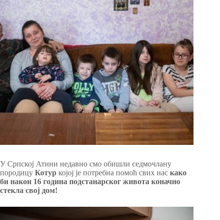
У Српској Атини недавно смо обишли седмочлану
породицу
Котур
којој је потребна помоћ свих нас
како
би након 16 година подстанарског живота коначно
стекла свој дом!