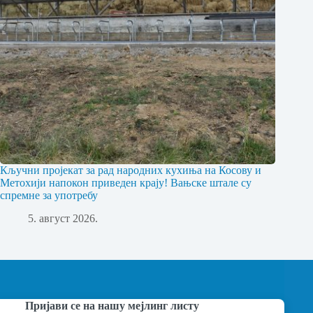
Кључни пројекат за рад народних кухиња на Косову и
Метохији напокон приведен крају! Вањске штале су
спремне за употребу
5. август 2026.
Пријави се на нашу мејлинг листу