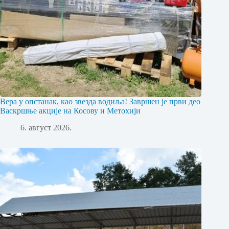
Вера у опстанак, као звезда водиља! Завршен је први део
Васкршње акције на Косову и Метохији
6. август 2026.