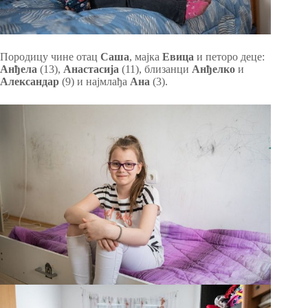
Породицу чине отац
Саша
, мајка
Евица
и петоро деце:
Анђела
(13),
Анастасија
(11), близанци
Анђелко
и
Александар
(9) и најмлађа
Ана
(3).