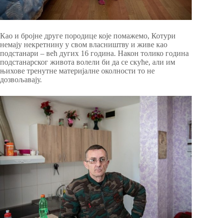
Као и бројне друге породице које помажемо, Котури
немају некретнину у свом власништву и живе као
подстанари – већ дугих 16 година. Након толико година
подстанарског живота волели би да се скуће, али им
њихове тренутне материјалне околности то не
дозвољавају.