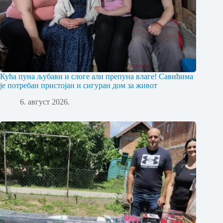
Кућа пуна љубави и слоге али препуна влаге! Савићима
је потребан пристојан и сигуран дом за живот
6. август 2026.