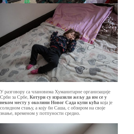
У разговору са члановима Хуманитарне организације
Срби за Србе,
Котури су изразили жељу да им се у
неком месту у околини Новог Сада купи кућа
која је
солидном стању, а коју би Саша, с обзиром на своје
знање, временом у потпуности средио.