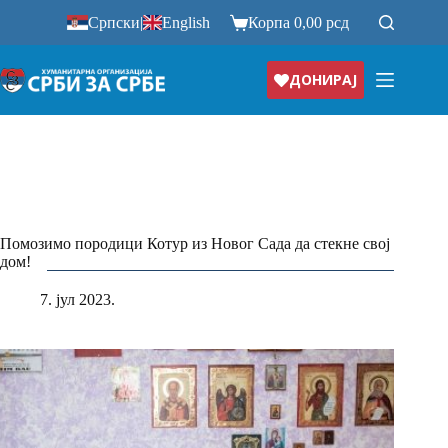
Прескочи
Српски
|
English
Корпа
0,00
рсд
на
ДОНИРАЈ
Помозимо породици Котур из Новог Сада да стекне свој
дом!
7. јул 2023.