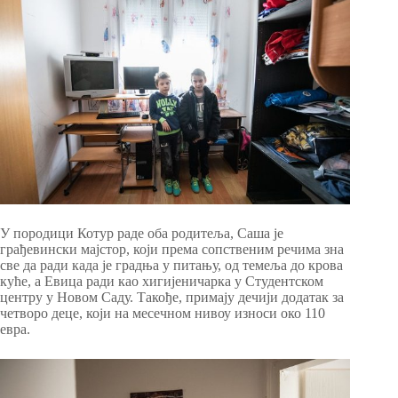
У породици Котур раде оба родитеља, Саша је
грађевински мајстор, који према сопственим речима зна
све да ради када је градња у питању, од темеља до крова
куће, а Евица ради као хигијеничарка у Студентском
центру у Новом Саду. Такође, примају дечији додатак за
четворо деце, који на месечном нивоу износи око 110
евра.