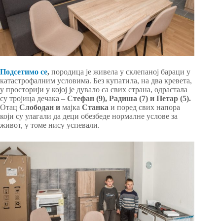
Подсетимо се
,
породица је живела у склепаној бараци у
катастрофалним условима. Без купатила, на два кревета,
у просторији у којој је дувало са свих страна, одрастала
су тројица дечака –
Стефан
(9)
, Радиша
(7)
и Петар
(5)
.
Отац
Слободан
и
мајка
Станка
и поред свих напора
који су улагали да деци обезбеде нормалне услове за
живот, у томе нису успевали.