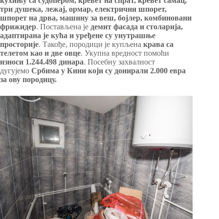
кухињу са судопером, кревет на спрат, кревет самац,
три душека, лежај, ормар, електрични шпорет,
шпорет на дрва, машину за веш, бојлер, комбиновани
фрижидер
. Постављена је
демит фасада и столарија,
адаптирана је кућа и уређене су унутрашње
просторије
. Такође, породици је купљена
крава са
телетом као и две овце
. Укупна вредност помоћи
износи 1.244.498 динара
. Посебну захвалност
дугујемо
Србима у Кини
који су донирали 2.000 евра
за ову породицу
.