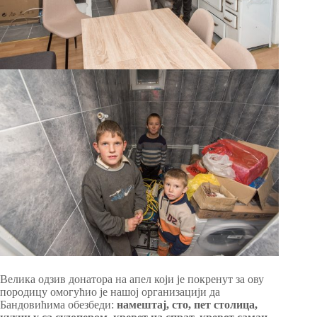
Велика одзив донатора на апел који је покренут за ову
породицу омогућио је нашој организацији да
Бандовићима обезбеди:
намештај, сто, пет столица,