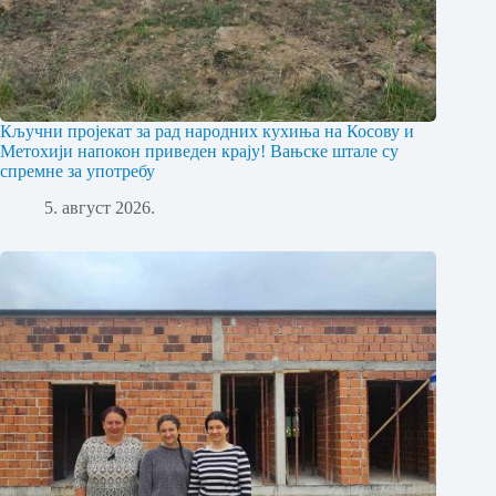
Кључни пројекат за рад народних кухиња на Косову и
Метохији напокон приведен крају! Вањске штале су
спремне за употребу
5. август 2026.