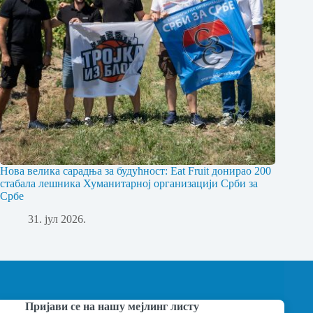
Нова велика сарадња за будућност: Eat Fruit донирао 200
стабала лешника Хуманитарној организацији Срби за
Србе
31. јул 2026.
Пријави се на нашу мејлинг листу