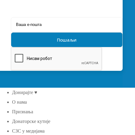
Донирајте ♥
О нама
Признања
Донаторске кутије
СЗС у медијама