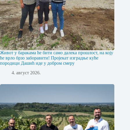
Живот у баракама ће бити само далека прошлост, на коју
ће врло брзо заборавити! Пројекат изградње куће
породици Дашић иде у добром смеру
4. август 2026.