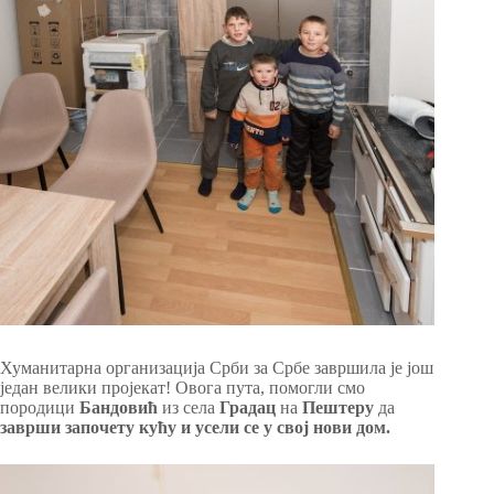
Хуманитарна организација Срби за Србе завршила је још
један велики пројекат! Овога пута, помогли смо
породици
Бандовић
из села
Градац
на
Пештеру
да
заврши започету кућу и усели се у свој нови дом.