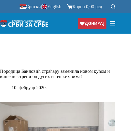
Прескочи
Српски
|
English
Корпа
0,00
рсд
на
ДОНИРАЈ
Породица Бандовић страћару заменила новом кућом и
више не стрепи од дугих и тешких зима!
10. фебруар 2020.