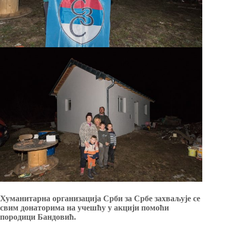
Хуманитарна организација Срби за Србе захваљује се
свим донаторима на учешћу у акцији помоћи
породици Бандовић.