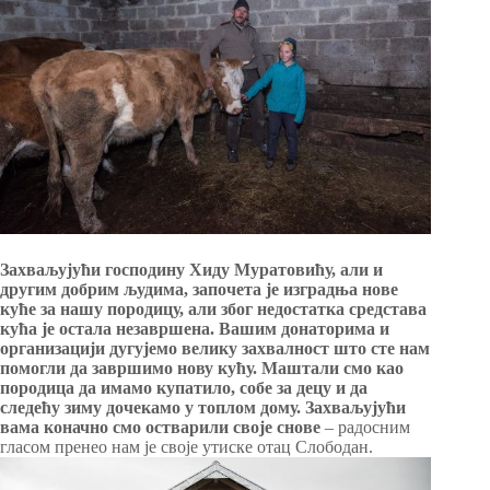
Захваљујући господину Хиду Муратовићу, али и
другим добрим људима, започета је изградња нове
куће за нашу породицу, али због недостатка средстава
кућа је остала незавршена. Вашим донаторима и
организацији дугујемo велику захвалност што сте нам
помогли да завршимо нову кућу. Маштали смо као
породица да имамо купатило, собе за децу и да
следећу зиму дочекамо у топлом дому. Захваљујући
вама коначно смо остварили своје снове
– радосним
гласом пренео нам је своје утиске отац Слободан.