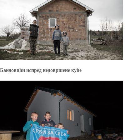
Бандовићи испред недовршене куће