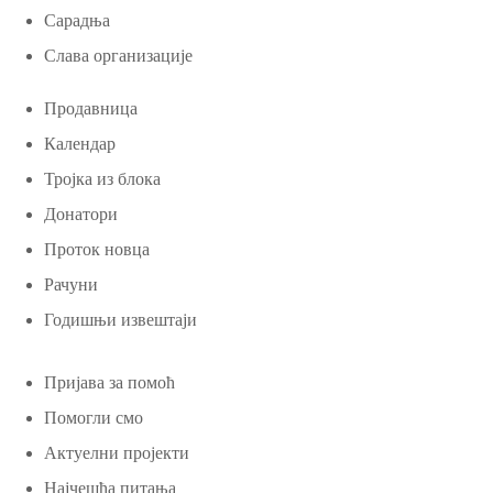
Сарадња
Слава организације
Продавница
Календар
Тројка из блока
Донатори
Проток новца
Рачуни
Годишњи извештаји
Пријава за помоћ
Помогли смо
Актуелни пројекти
Најчешћа питања