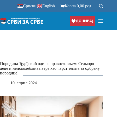
Прескочи
Српски
|
English
Корпа
0,00
рсд
на
ДОНИРАЈ
Породица Ђурђевић одише православљем: Седморо
деце и непоколебљива вера као чврст темељ за одбрану
породице!
10. април 2024.