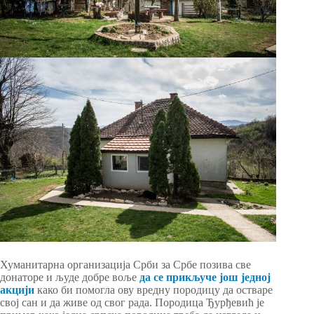
Хуманитарна организација Срби за Србе позива све
донаторе и људе добре воље
да се прикључе још једној
акцији
како би помогла ову вредну породицу да остваре
свој сан и да живе од свог рада. Породица Ђурђевић је