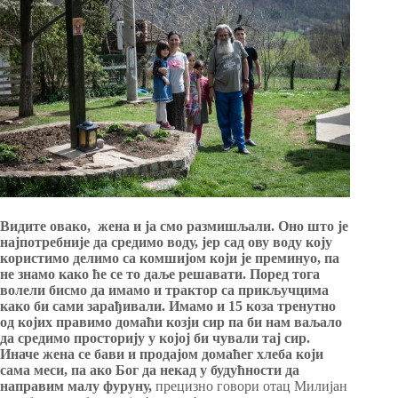
Видите овако, жена и ја смо размишљали. Оно што је
најпотребније да средимо воду, јер сад ову воду коју
користимо делимо са комшијом који је преминуо, па
не знамо како ће се то даље решавати. Поред тога
волели бисмо да имамо и трактор са прикључцима
како би сами зарађивали. Имамо и 15 коза тренутно
од којих правимо домаћи козји сир па би нам ваљало
да средимо просторију у којој би чували тај сир.
Иначе жена се бави и продајом домаћег хлеба који
сама меси, па ако Бог да некад у будућности да
направим малу фуруну,
прецизно говори отац Милијан