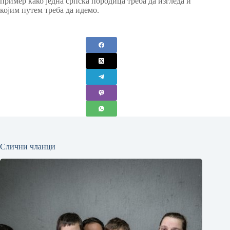
пример како једна српска породица треба да изгледа и
којим путем треба да идемо.
Слични чланци