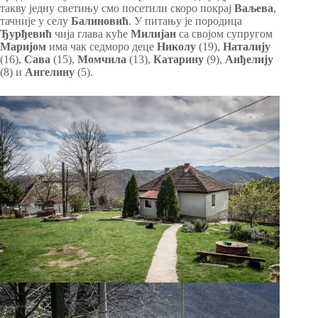
такву једну светињу смо посетили скоро покрај
Ваљева
,
тачније у селу
Балиновић
. У питању је породица
Ђурђевић
чија глава куће
Милијан
са својом супругом
Маријом
има чак седморо деце
Николу
(19),
Наталију
(16),
Сава
(15),
Момчила
(13),
Катарину
(9),
Анђелију
(8) и
Ангелину
(5).