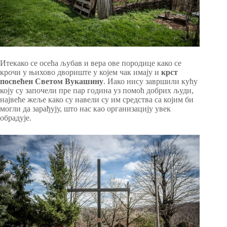
Итекако се осећа љубав и вера ове породице како се
крочи у њихово двориште у којем чак имају и
крст
посвећен Светом Вукашину
. Иако нису завршили кућу
коју су започели пре пар година уз помоћ добрих људи,
највеће жеље како су навели су им средства са којим би
могли да зарађују, што нас као организацију увек
обрадује.