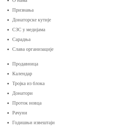
О нама
Признања
Донаторске кутије
СЗС у медијама
Сарадња
Слава организације
Продавница
Календар
Тројка из блока
Донатори
Проток новца
Рачуни
Годишњи извештаји