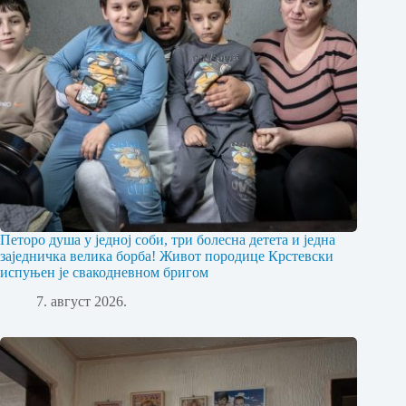
Петоро душа у једној соби, три болесна детета и једна
заједничка велика борба! Живот породице Крстевски
испуњен је свакодневном бригом
7. август 2026.