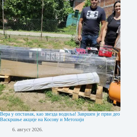
Вера у опстанак, као звезда водиља! Завршен је први део
Васкршње акције на Косову и Метохији
6. август 2026.