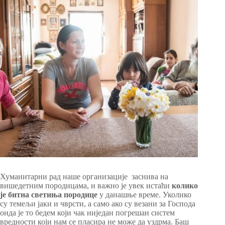
Хуманитарни рад наше организације заснива на
вишедетним породицама, и важно је увек истаћи
колико
је битна
светиња породице
у данашње време.
Уколико
су темељи јаки и чврсти, а само ако су везани за Господа
онда је то бедем који чак ниједан погрешан систем
вредности који нам се пласира не може да уздрма. Баш