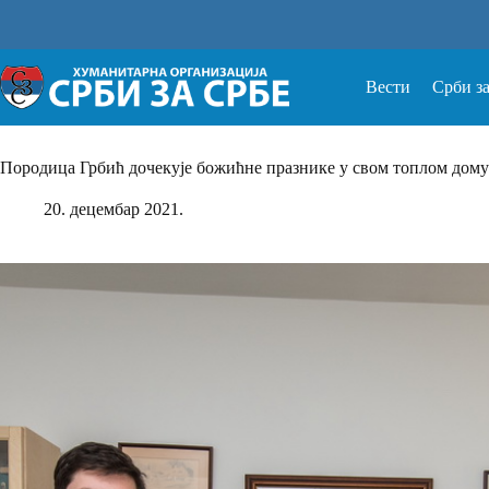
Прескочи
на
Вести
Срби з
Породица Грбић дочекује божићне празнике у свом топлом дому
20. децембар 2021.