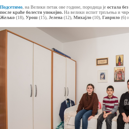
Подсетимо
, на Велики петак ове године, породица је
остала без
после краће болести упокојио.
На велики испит трпљења и чврс
Жељко
(18),
Урош
(15),
Јелена
(12),
Михајло
(10),
Гаврило
(6) 