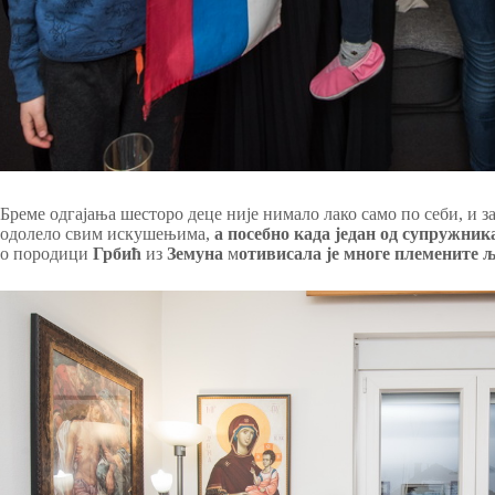
Бреме одгајања шесторо деце није нимало лако само по себи, и за
одолело свим искушењима,
а посебно када један од супружник
о породици
Грбић
из
Земуна
м
отивисала је многе племените 