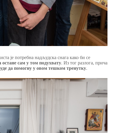
иста је потребна надљудска снага како би се
а остане сам у том подухвату
. Из тог разлога, прича
људе да помогну у овом тешком тренутку
.