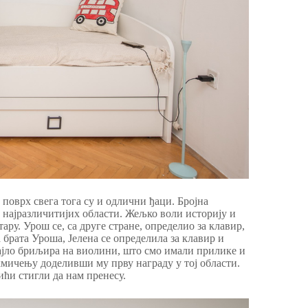
 поврх свега тога су и одлични ђаци. Бројна
најразличитијих области. Жељко воли историју и
тару. Урош се, са друге стране, определио за клавир,
 брата Уроша, Јелена се определила за клавир и
ајло бриљира на виолини, што смо имали прилике и
кмичењу доделивши му прву награду у тој области.
ићи стигли да нам пренесу.