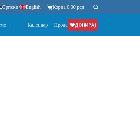
Српски
|
English
Корпа
0,00
рсд
ДОНИРАЈ
смо
Календар
Продавница