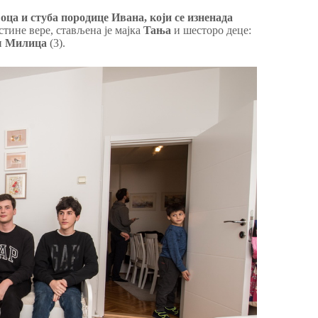
 оца и стуба породице Ивана, који се изненада
тине вере, стављена је мајка
Taња
и шесторо деце:
и
Милица
(3).