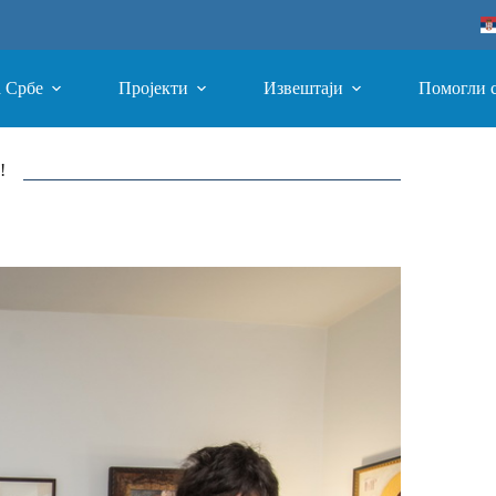
а Србе
Пројекти
Извештаји
Помогли 
!