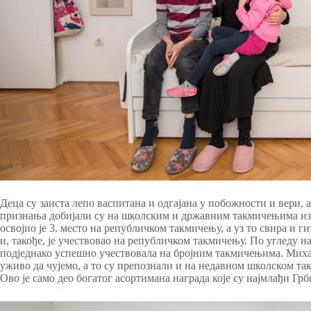
Деца су заиста лепо васпитана и одгајана у побожности и вери, а
признања добијали су на школским и државним такмичењима из 
освојио је 3. место на републичком такмичењу, а уз то свира и ги
и, такође, је учествовао на републичком такмичењу. По угледу на
подједнако успешно учествовала на бројним такмичењима. Мих
уживо да чујемо, а то су препознали и на недавном школском та
Ово је само део богатог асортимана награда које су најмлађи Грб