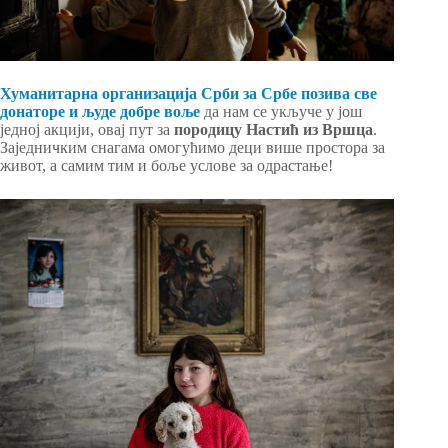
Хуманитарна организација Срби за Србе позива све
донаторе и људе добре воље
да нам се укључе у још
једној акцији, овај пут за
породицу Настић из Вршца
.
Заједничким снагама омогућимо деци више простора за
живот, а самим тим и боље услове за одрастање!