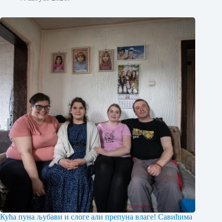
Кућа пуна љубави и слоге али препуна влаге! Савићима