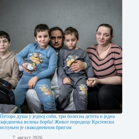
Петоро душа у једној соби, три болесна детета и једна
заједничка велика борба! Живот породице Крстевски
испуњен је свакодневном бригом
7. август 2026.