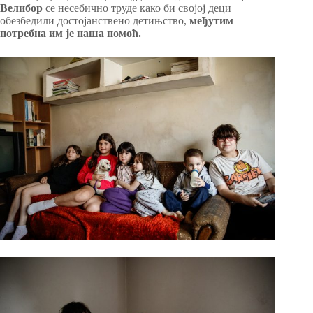
Велибор
се несебично труде како би својој деци
обезбедили достојанствено детињство,
међутим
потребна им је наша помоћ.