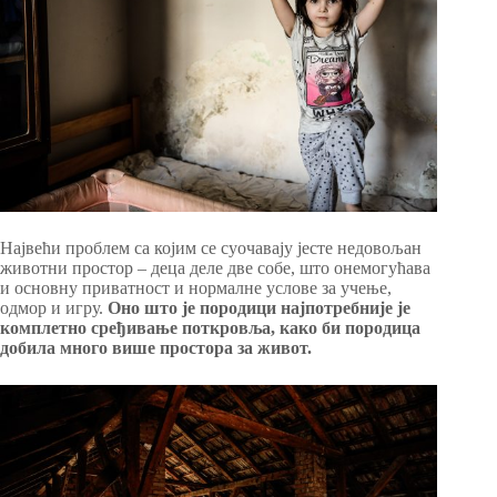
Највећи проблем са којим се суочавају јесте недовољан
животни простор – деца деле две собе, што онемогућава
и основну приватност и нормалне услове за учење,
одмор и игру.
Оно што је породици најпотребније је
комплетно сређивање поткровља, како би породица
добила много више
простора за живот.