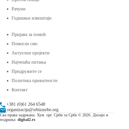
Рачуни
Годишњи извештаји
Пријава за помоћ
Помогли смо
Актуелни пројекти
Најчешћа питања
Придружите се
Политика приватности
Контакт
+381 (0)61 264 6548
organizacija@srbizasrbe.org
Сва права задржана. Хум. орг. Срби за Србе © 2026. Дизајн и
подршка:
digital2.rs