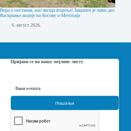
Вера у опстанак, као звезда водиља! Завршен је први део
Васкршње акције на Косову и Метохији
6. август 2026.
Пријави се на нашу мејлинг листу