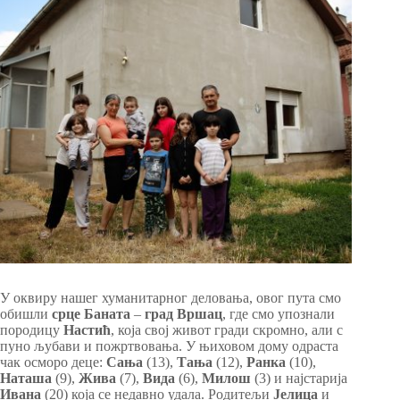
У оквиру нашег хуманитарног деловања, овог пута смо
обишли
срце Баната
–
град Вршац
, где смо упознали
породицу
Настић
, која свој живот гради скромно, али с
пуно љубави и пожртвовања. У њиховом дому одраста
чак осморо деце:
Сања
(13),
Тања
(12),
Ранка
(10),
Наташа
(9),
Жива
(7),
Вида
(6),
Милош
(3) и најстарија
Ивана
(20) која се недавно удала. Родитељи
Јелица
и