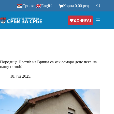
Прескочи
Српски
|
English
Корпа
0,00
рсд
на
ДОНИРАЈ
Породица Настић из Вршца са чак осморо деце чека на
нашу помоћ!
18. јул 2025.