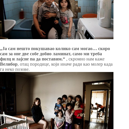
„Ја сам нешто покушавао колико сам могао… скоро
сам за оне две собе добио ламинат, само ми треба
филц и лајсне па да поставим.“
, скромно нам каже
Велибор
, отац породице, који иначе ради као молер када
га неко позове.