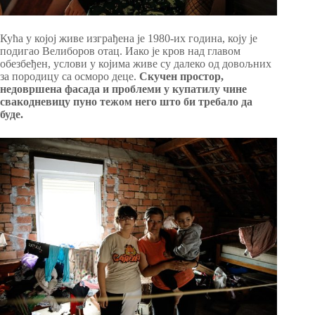
Кућа у којој живе изграђена је 1980-их година, коју је
подигао Велиборов отац. Иако је кров над главом
обезбеђен, услови у којима живе су далеко од довољних
за породицу са осморо деце.
Скучен простор,
недовршена фасада и проблеми у купатилу чине
свакодневицу пуно тежом него што би требало да
буде.