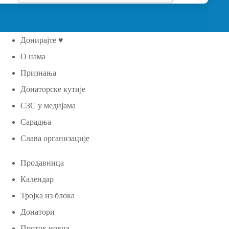
Донирајте ♥
О нама
Признања
Донаторске кутије
СЗС у медијама
Сарадња
Слава организације
Продавница
Календар
Тројка из блока
Донатори
Проток новца