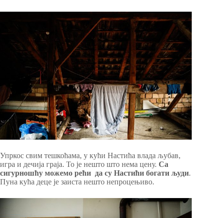
Упркос свим тешкоћама, у кући Настића влада љубав,
игра и дечија граја. То је нешто што нема цену.
Са
сигурношћу можемо рећи да су Настићи богати људи
.
Пуна кућа деце је заиста нешто непроцењиво.