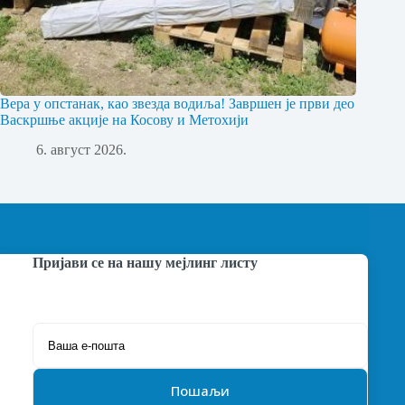
Вера у опстанак, као звезда водиља! Завршен је први део
Васкршње акције на Косову и Метохији
6. август 2026.
Пријави се на нашу мејлинг листу