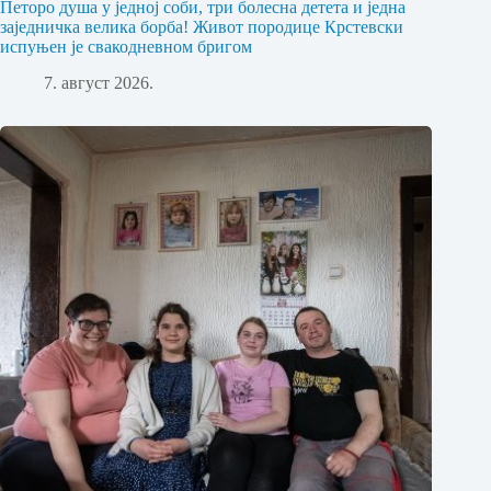
Петоро душа у једној соби, три болесна детета и једна
заједничка велика борба! Живот породице Крстевски
испуњен је свакодневном бригом
7. август 2026.