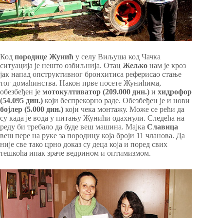
Код
породице Жунић
у селу Виљуша код Чачка
ситуација је нешто озбиљнија. Отац
Жељко
нам је кроз
јак напад опструктивног бронхитиса реферисао стање
тог домаћинства. Након прве посете Жунићима,
обезбеђен је
мотокултиватор (209.000 дин.)
и
хидрофор
(54.095 дин.)
који беспрекорно раде. Обезбеђен је и нови
бојлер (5.000 дин.)
који чека монтажу. Може се рећи да
су када је вода у питању Жунићи одахнули. Следећа на
реду би требало да буде веш машина. Мајка
Славица
веш пере на руке за породицу која броји 11 чланова. Да
није све тако црно доказ су деца која и поред свих
тешкоћа ипак зраче ведрином и оптимизмом.