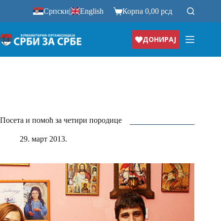
Прескочи
Српски
|
English
Корпа
0,00
рсд
на
ДОНИРАЈ
Посета и помоћ за четири породице
29. март 2013.