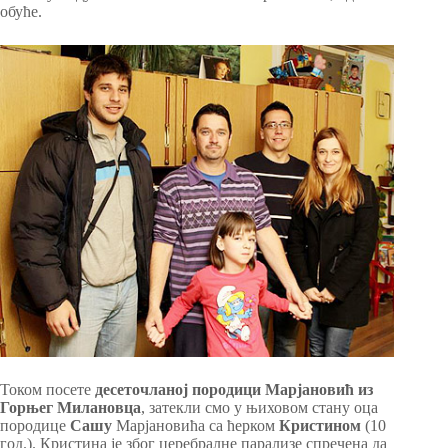
обуће.
Током посете
десеточланој породици Марјановић из
Горњег Милановца
, затекли смо у њиховом стану оца
породице
Сашу
Марјановића са ћерком
Кристином
(10
год.). Кристина је због церебралне парализе спречена да