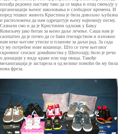
похађа редовну наставу тако да се мајка и отац смењују у
организацији њеног школовања и слободног времена. И
поред тешког живота Кристина је била довољно љубазна
и расположена да нам одрецитује њену најновију песму.
Сазнали смо и да је Кристинин одлазак у Бању
Ковиљачу јако битан за њено даље лечење. Саша нам је
саопштио да је почео да се бави пчеларством и изложио
нам неке његове утиске и планове за даљи рад. За сада
су му потребне нове кошнице. Што се тиче његовог
скромног сеоског домаћинства у Шиполају, било је речи
о донацији у виду краве или пар оваца. Такође
механизација је застарела и од велике помоћи би му била
нова фреза.