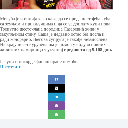
Могућа је и опција како каже да се прода постојећа кућа
са земљом и прикључцима и да се уз доплату купи нова.
Тренутно шесточлана породица Лазаревић живи у
закупљеном стану. Саша је недавно остао без посла и
ради хонорарно. Његова супруга је такође незапослена.
На крају посете уручена им је помоћ у виду основних
животних намирница у укупној
вредности од 9.108 дин.
Рачуни и потврде финансиране помоћи
Преузмите