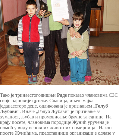
Тако је тринаестогодишњи
Раде
показао члановима СЗС
своје најновије цртеже. Славица, иначе мајка
једанаесторо деце, одликована је признањем „
Голуб
Љубави
“. Иначе „Голуб Љубави“ је признање за
хуманост, љубав и промовисање брачне заједнице. На
крају посете, члановима породице Жунић уручена је
помоћ у виду основних животних намирница. Након
посете Жунићима, представници организације одлазе у