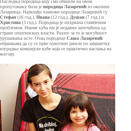
Последња породица коју смо обишли на овом
пропутовању била је
породица Лазаревић
из околине
Лазаревца. Најмлађи чланови породице Лазаревић су
Стефан
(16 год.),
Ивана
(12 год.),
Душан
(7 год.) и
Христина
(3 год.). Породица је опхрвана стамбеним
проблемом. Наиме кућа им је недавно запечаћена од
стране општинских власти. Разлог за то је могућност
урушавања исте. Отац породице
Саша Лазаревић
објашњава да су се прве пукотине јавиле по завршетку
изградње комшијске куће која се практично наслања на
његову.