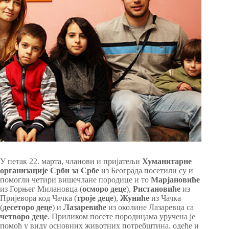
У петак 22. марта, чланови и пријатељи
Хуманитарне
организације Срби за Србе
из Београда посетили су и
помогли четири вишечлане породице и то
Марјановиће
из Горњег Милановца (
осморо деце
),
Ристановиће
из
Пријевора код Чачка (
троје деце
),
Жуниће
из Чачка
(
десеторо деце
) и
Лазаревиће
из околине Лазаревца са
четворо деце
. Приликом посете породицама уручена је
помоћ у виду основних животних потребштина, одеће и