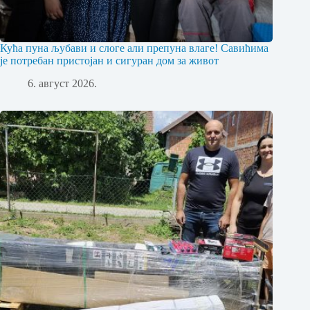
Кућа пуна љубави и слоге али препуна влаге! Савићима
је потребан пристојан и сигуран дом за живот
6. август 2026.