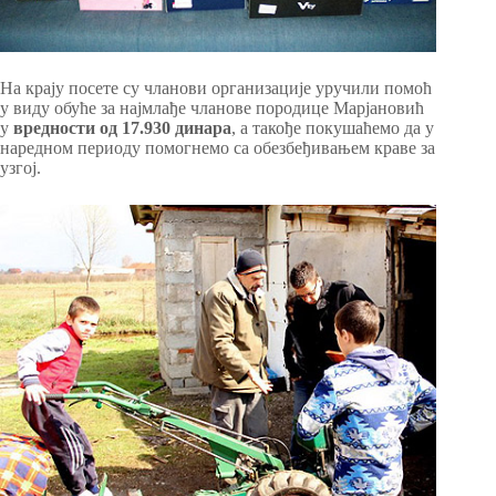
На крају посете су чланови организације уручили помоћ
у виду обуће за најмлађе чланове породице Марјановић
у
вредности од 17.930 динара
, а такође покушаћемо да у
наредном периоду помогнемо са обезбеђивањем краве за
узгој.