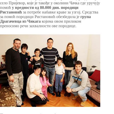
село Пријевор, које је такође у околини Чачка где уручују
помоћ
у вредности од 80.000 дин. породици
Ристановић
за потребе набавке краве за узгој. Средства
за помоћ породици Ристановић обезбедила је
група
Драгачевца из Чикага
којима овом приликом
преносимо речи захвалности ове породице.