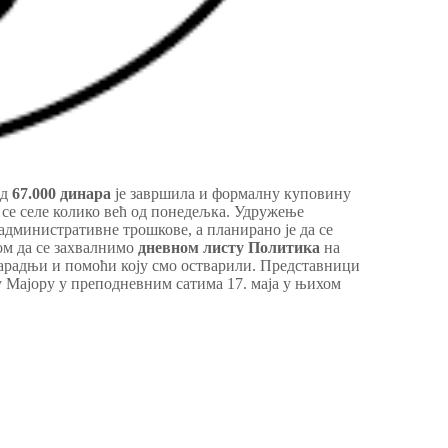
од
67.000 динара
је завршила и формалну куповину
а се селе колико већ од понедељка. Удружење
 административне трошкове, а планирано је да се
ом да се захвалнимо
дневном листу Политика
на
радњи и помоћи коју смо остварили. Представници
 Мајору у преподневним сатима 17. маја у њихом