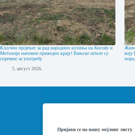
Кључни пројекат за рад народних кухиња на Косову и
Живо
Метохији напокон приведен крају! Вањске штале су
коју
спремне за употребу
поро
5. август 2026.
Пријави се на нашу мејлинг листу