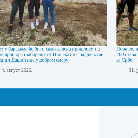
т у баракама ће бити само далека прошлост, на
Нова вели
 ће врло брзо заборавити! Пројекат изградње куће
200 стаба
дици Дашић иде у добром смеру
за Србе
4. август 2026.
31. 