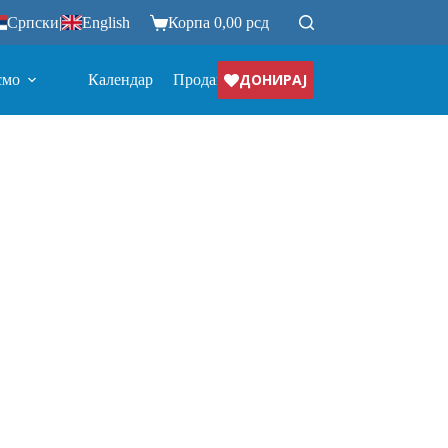
Српски
|
English
Корпа
0,00
рсд
ДОНИРАЈ
смо
Календар
Продавница