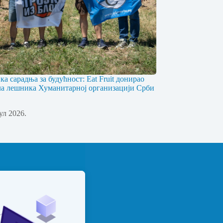
ка сарадња за будућност: Eat Fruit донирао
ла лешника Хуманитарној организацији Срби
јул 2026.