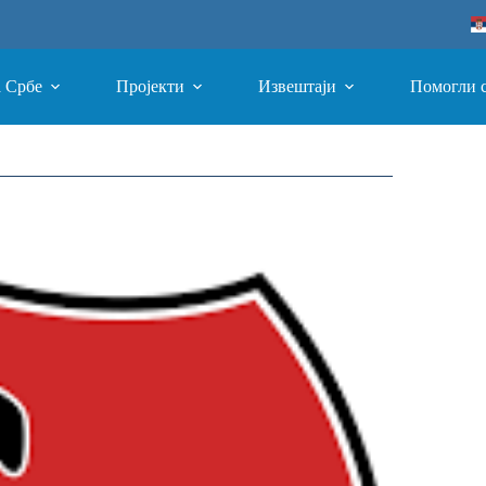
а Србе
Пројекти
Извештаји
Помогли 