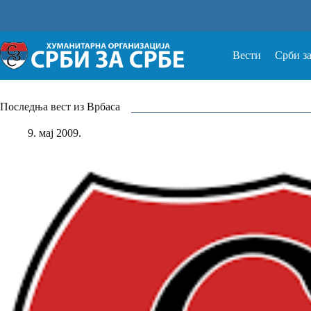
Прескочи
на
Вести
Срби з
Последња вест из Врбаса
9. мај 2009.