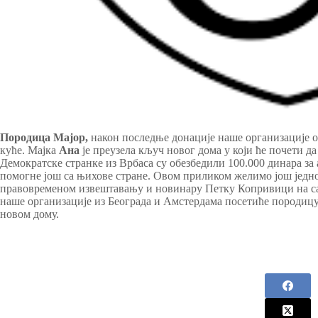
Породица Мајор,
након последње донације наше организације 
куће. Мајка
Ана
је преузела кључ новог дома у који ће почети д
Демократске странке из Врбаса су обезбедили 100.000 динара за
помогне још са њихове стране. Овом приликом желимо још једн
правовременом извештавању и новинару Петку Копривици на са
наше организације из Београда и Амстердама посетиће породицу
новом дому.