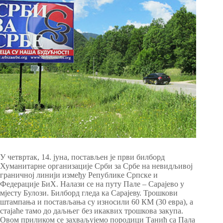
У четвртак, 14. јуна, постављен је први билборд
Хуманитарне организације Срби за Србе на невидљивој
граничној линији између Републике Српске и
Федерације БиХ. Налази се на путу Пале – Сарајево у
мјесту Булози. Билборд гледа ка Сарајеву. Трошкови
штампања и постављања су износили 60 КМ (30 евра), а
стајаће тамо до даљњег без икаквих трошкова закупа.
Овом приликом се захваљујемо породици Танић са Пала