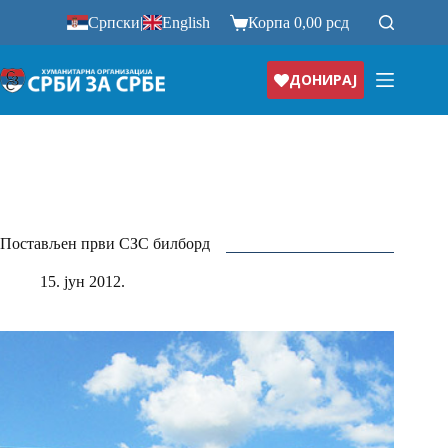
Прескочи
Српски
|
English
Корпа
0,00
рсд
на
ДОНИРАЈ
Постављен први СЗС билборд
15. јун 2012.