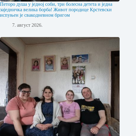
Петоро душа у једној соби, три болесна детета и једна
заједничка велика борба! Живот породице Крстевски
испуњен је свакодневном бригом
7. август 2026.