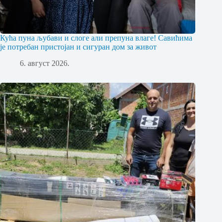
Кућа пуна љубави и слоге али препуна влаге! Савићима
је потребан пристојан и сигуран дом за живот
6. август 2026.