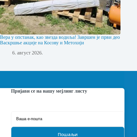
Вера у опстанак, као звезда водиља! Завршен је први део
Васкршње акције на Косову и Метохији
6. август 2026.
Пријави се на нашу мејлинг листу