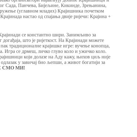
вог Сада, Панчева, Бијељине, Кикинде, Зрењанина,
дружење (углавном младих) Крајишника почетком
 Крајинада настао од спајања двије ријечи: Крајина +
о Крајинади се константно шири. Занимљиво за
г догађаја, што је ријеткост. На Крајинади можете
и пак традиционалне крајишке игре: вучење конопца,
ра. Игра се дрмеш, личко глуво коло и ужичко коло.
Крајишници који долазе на Аду кажу, њихов циљ није
 одлазак у завичај био љепши, а живот богатији за
Е СМО МИ!