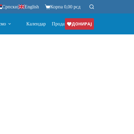
Српски
|
English
Корпа
0,00
рсд
ДОНИРАЈ
смо
Календар
Продавница