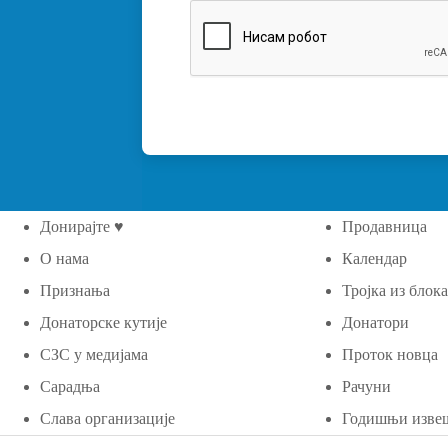
Донирајте ♥
Продавница
О нама
Календар
Признања
Тројка из блок
Донаторске кутије
Донатори
СЗС у медијама
Проток новца
Сарадња
Рачуни
Слава организације
Годишњи изве