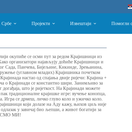
а Србе
Пројекти
Извештаји
Помогли 
анлији окупиће се осми пут за редом Крајишници из
 Како организатори најављују доћиће Крајишници и
вог Сада, Панчева, Бијељине, Кикинде, Зрењанина,
дружење (углавном младих) Крајишника почетком
 Крајинада настао од спајања двије ријечи: Крајина +
рича о Крајинади се константно шири. Занимљиво за
г догађаја, што је ријеткост. На Крајинади можете
и пак традиционалне крајишке игре: вучење конопца,
ра. Игра се дрмеш, личко глуво коло и ужичко коло.
Крајишници који долазе на Аду кажу, њихов циљ није
 одлазак у завичај био љепши, а живот богатији за
Е СМО МИ!