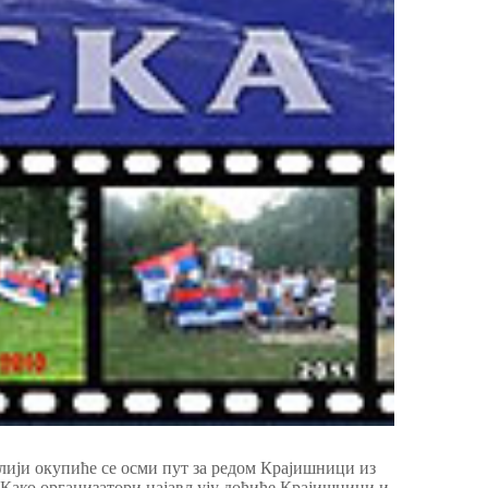
анлији окупиће се осми пут за редом Крајишници из
 Како организатори најављују доћиће Крајишници и