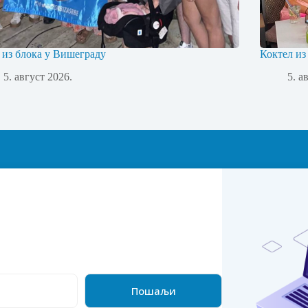
 из блока у Вишеграду
Коктел из
5. август 2026.
5. а