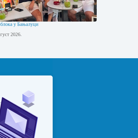
 блока у Бањалуци
вгуст 2026.