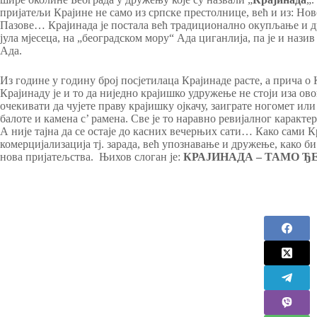
пријатељи Крајине не само из српске престолнице, већ и из: Но
Пазове… Крајинада је постала већ традиционално окупљање и 
јула мјесеца, на „београдском мору“ Ада циганлија, па је и назив
Ада.
Из године у годину број посјетилаца Крајинаде расте, а прича 
Крајинаду је и то да ниједно крајишко удружење не стоји иза ово
очекивати да чујете праву крајишку ојкачу, заиграте ногомет ил
балоте и камена с’ рамена. Све је то наравно ревијалног каракте
А није тајна да се остаје до касних вечерњих сати… Како сами 
комерцијализација тј. зарада, већ упознавање и дружење, како би
нова пријатељства. Њихов слоган је:
КРАЈИНАДА – ТАМО Ђ