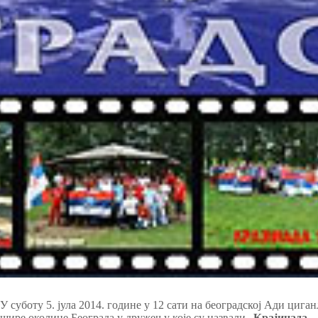
У суботу 5. јула 2014. године у 12 сати на београдској Ади циг
шире околине Београда у дружењу које су назвали „
Крајинада
„.