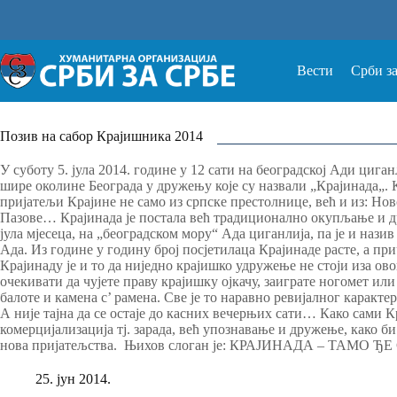
Прескочи
на
Вести
Срби з
Позив на сабор Крајишника 2014
У суботу 5. јула 2014. године у 12 сати на београдској Ади циг
шире околине Београда у дружењу које су назвали „Крајинада„.
пријатељи Крајине не само из српске престолнице, већ и из: Но
Пазове… Крајинада је постала већ традиционално окупљање и 
јула мјесеца, на „београдском мору“ Ада циганлија, па је и назив
Ада. Из године у годину број посјетилаца Крајинаде расте, а п
Крајинаду је и то да ниједно крајишко удружење не стоји иза ово
очекивати да чујете праву крајишку ојкачу, заиграте ногомет ил
балоте и камена с’ рамена. Све је то наравно ревијалног каракте
А није тајна да се остаје до касних вечерњих сати… Како сами 
комерцијализација тј. зарада, већ упознавање и дружење, како би
нова пријатељства. Њихов слоган је: КРАЈИНАДА – ТАМО Ђ
25. јун 2014.