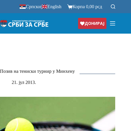
Прескочи
Српски
|
English
Корпа
0,00
рсд
на
ДОНИРАЈ
Позив на тениски турнир у Минхену
21. јул 2013.