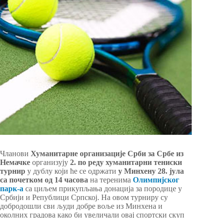
Чланови
Хуманитарне организације Срби за Србе из
Немачке
организују
2. по реду хуманитарни тениски
турнир
у дублу који ће се одржати
у Минхену 28. јула
са почетком од 14 часова
на теренима
Олимпијског
парк-а
са циљем прикупљања донација за породице у
Србији и Републици Српској. На овом турниру су
добродошли сви људи добре воље из Минхена и
околних градова како би увеличали овај спортски скуп