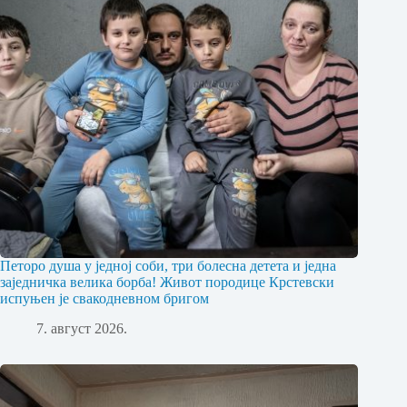
Петоро душа у једној соби, три болесна детета и једна
заједничка велика борба! Живот породице Крстевски
испуњен је свакодневном бригом
7. август 2026.