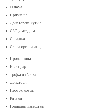
О нама
Признања
Донаторске кутије
СЗС у медијама
Сарадња
Слава организације
Продавница
Календар
Тројка из блока
Донатори
Проток новца
Рачуни
Годишњи извештаји