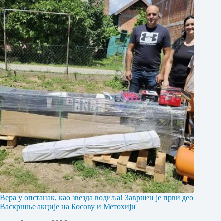
Вера у опстанак, као звезда водиља! Завршен је први део
Васкршње акције на Косову и Метохији