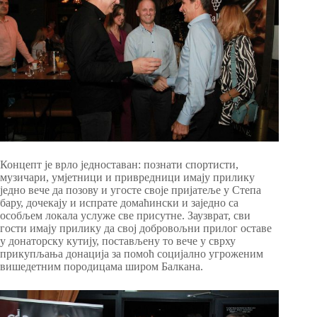
Концепт је врло једноставан: познати спортисти,
музичари, умјетници и привредници имају прилику
једно вече да позову и угосте своје пријатеље у Степа
бару, дочекају и испрате домаћински и заједно са
особљем локала услуже све присутне. Заузврат, сви
гости имају прилику да свој добровољни прилог оставе
у донаторску кутију, постављену то вече у сврху
прикупљања донација за помоћ социјално угроженим
вишедетним породицама широм Балкана.