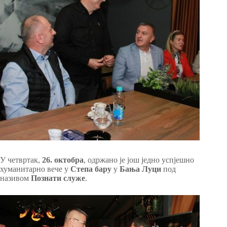
У четвртак,
26. октобра
, одржано је још једно успјешно
хуманитарно вече у
Степа бару
у
Бања Луци
под
називом
Познати служе
.