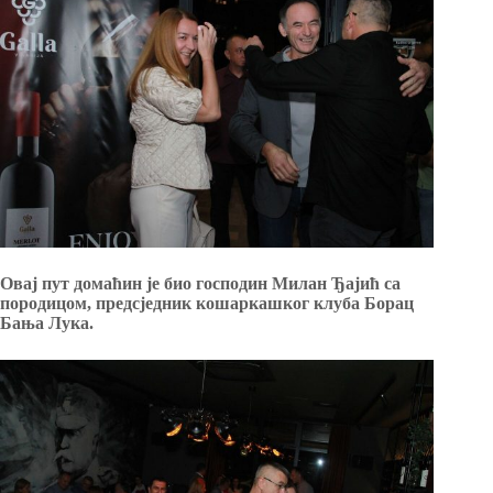
Овај пут домаћин је био господин Милан Ђајић са
породицом, предсједник кошаркашког клуба Борац
Бања Лука.