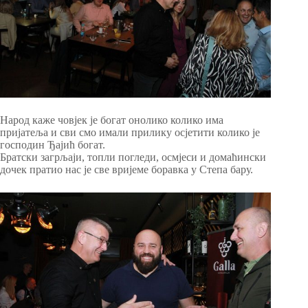
Народ каже човјек је богат онолико колико има
пријатеља и сви смо имали прилику осјетити колико је
господин Ђајић богат.
Братски загрљаји, топли погледи, осмјеси и домаћински
дочек пратио нас је све вријеме боравка у Степа бару.