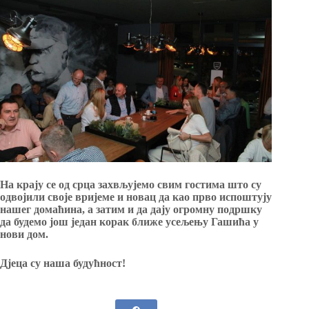
На крају се од срца захвљујемо свим гостима што су
одвојили своје вријеме и новац да као прво испоштују
нашег домаћина, а затим и да дају огромну подршку
да будемо још један корак ближе усељењу Гашића у
нови дом.
Дјеца су наша будућност!