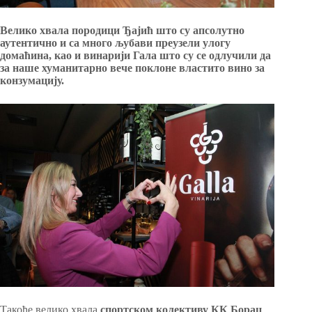
Велико хвала породици Ђајић што су апсолутно
аутентично и са много љубави преузели улогу
домаћина, као и винарији Гала што су се одлучили да
за наше хуманитарно вече поклоне властито вино за
конзумацију.
Такође велико хвала
спортском колективу КК Борац