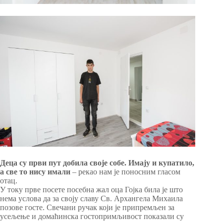
Деца су први пут добила своје собе. Имају и купатило,
а све то нису имали
– рекао нам је поносним гласом
отац.
У току прве посете посебна жал оца Гојка била је што
нема услова да за своју славу Св. Архангела Михаила
позове госте. Свечани ручак који je припремљен за
усељење и домаћинска гостопримљивост показали су