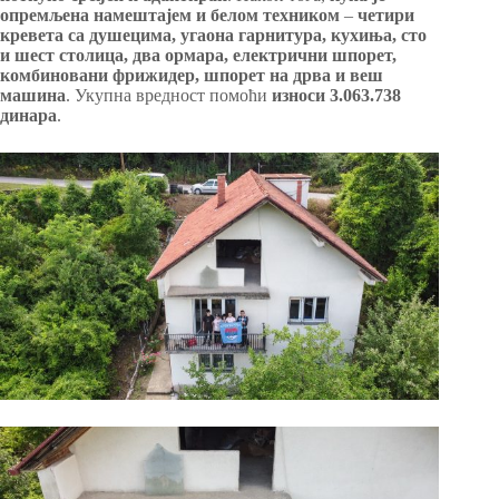
опремљена намештајем и белом техником
–
четири
кревета са душецима, угаона гарнитура, кухиња, сто
и шест столица, два ормара, електрични шпорет,
комбиновани фрижидер, шпорет на дрва и веш
машина
. Укупна вредност помоћи
износи 3.063.738
динара
.