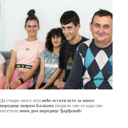
Да ствари овога лета
неће остати исте за многе
породице широм Балкана
уверили смо се када смо
посетили
нови дом породице Ђорђевић
!