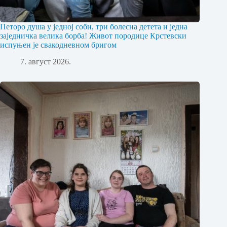
Петоро душа у једној соби, три болесна детета и једна
заједничка велика борба! Живот породице Крстевски
испуњен је свакодневном бригом
7. август 2026.