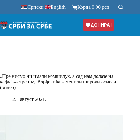
Прескочи
Српски
|
English
Корпа
0,00
рсд
на
ДОНИРАЈ
„Пре нисмо ни имали комшилук, а сад нам долазе на
кафу” – стрепњу Ђорђевића заменили широки осмеси!
(видео)
23. август 2021.