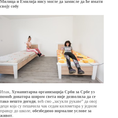
Милица и Емилија нису могле да замисле да ће имати
своју собу
Ипак,
Хуманитарна организација Срби за Србе уз
помоћ донатора широм света није дозволила да се
тако нешто догоди
, већ смо „засукли рукаве” да овој
деци која су пешачила чак седам километара у једном
правцу до школе,
обезбедимо нормалне услове за
живот
.