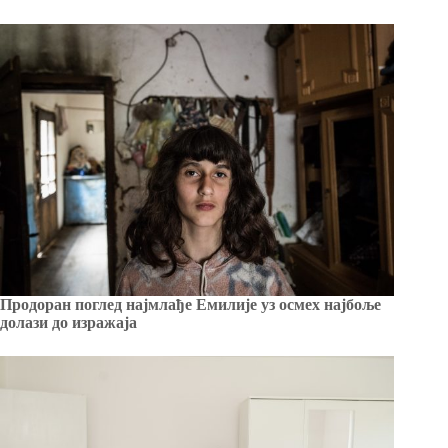
Продоран поглед најмлађе Емилије уз осмех најбоље
долази до изражаја