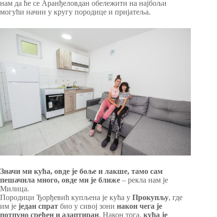
нам да ће се Аранђеловдан обележити на најбољи
могући начин у кругу породице и пријатеља.
Значи ми кућа, овде је боље и лакше, тамо сам
пешачила много, овде ми је ближе
– рекла нам је
Милица.
Породици Ђорђевић купљена је кућа у
Прокупљу
, где
им је
један спрат
био у сивој зони
након чега је
потпуно сређен и адаптиран
. Након тога,
кућа је