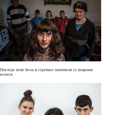
Погледе пуне бола и стрепње заменили су широки
осмеси