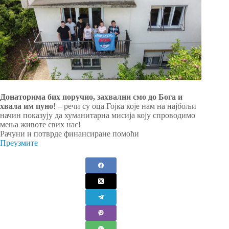
Донаторима бих поручио, захвални смо до Бога и
хвала им пуно
! – речи су оца Гојка које нам на најбољи
начин показују да хуманитарна мисија коју спроводимо
мења животе свих нас!
Рачуни и потврде финансиране помоћи
Преузмите