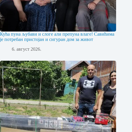
Кућа пуна љубави и слоге али препуна влаге! Савићима
је потребан пристојан и сигуран дом за живот
6. август 2026.