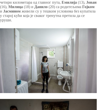
четири километара од главног пута,
Емилија
(13),
Јован
(16),
Милица
(18) и
Данило
(20) са родитељима
Гојком
и
Јасмином
живели су у тешким условима без купатила
у старој кући која је сваког тренутна претила да се
уруши.