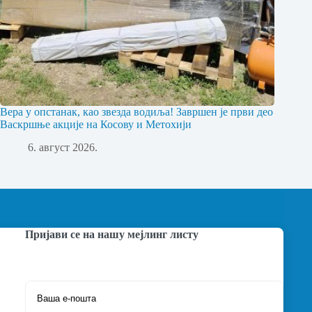
Вера у опстанак, као звезда водиља! Завршен је први део
Васкршње акције на Косову и Метохији
6. август 2026.
Пријави се на нашу мејлинг листу