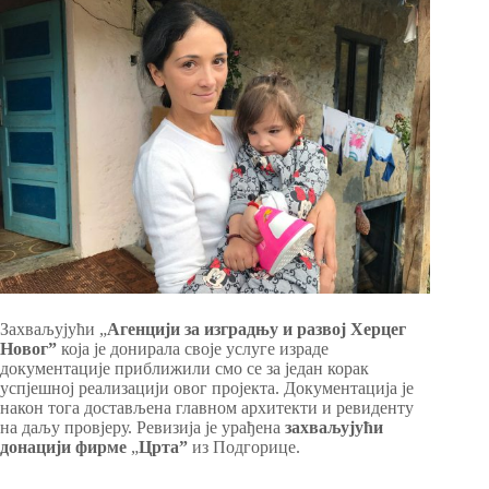
Захваљујући „
Агенцији за изградњу и развој Херцег
Новог”
која је донирала своје услуге израде
документације приближили смо се за један корак
успјешној реализацији овог пројекта. Документација је
након тога достављена главном архитекти и ревиденту
на даљу провјеру. Ревизија је урађена
захваљујући
донацији фирме
„
Црта”
из Подгорице.