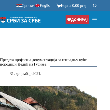
Прескочи
Српски
|
English
Корпа
0,00
рсд
на
ДОНИРАЈ
Предата пројектна документација за изградњу куће
породици Дедић из Гусиња
31. децембар 2021.