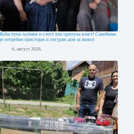
Кућа пуна љубави и слоге али препуна влаге! Савићима
је потребан пристојан и сигуран дом за живот
6. август 2026.