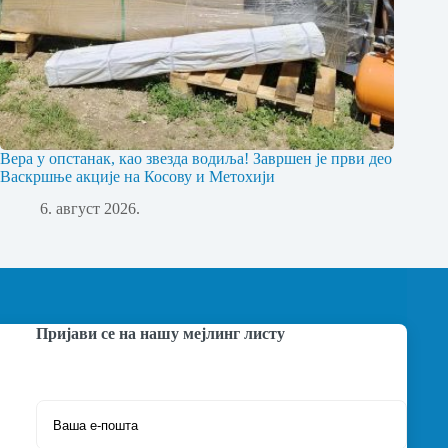
Вера у опстанак, као звезда водиља! Завршен је први део
Васкршње акције на Косову и Метохији
6. август 2026.
Пријави се на нашу мејлинг листу