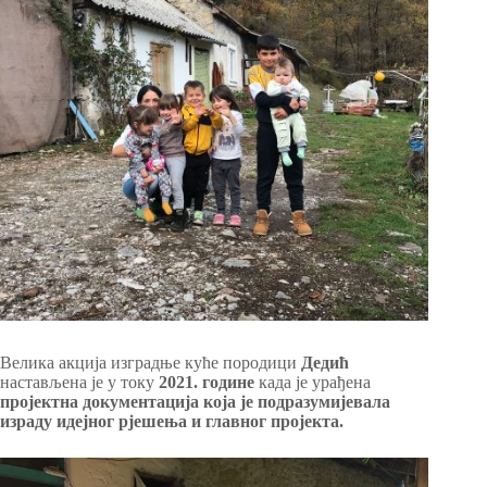
Велика акција изградње куће породици
Дедић
настављена је у току
2021. године
када је урађена
пројектна документација која је подразумијевала
израду идејног рјешења и главног пројекта.