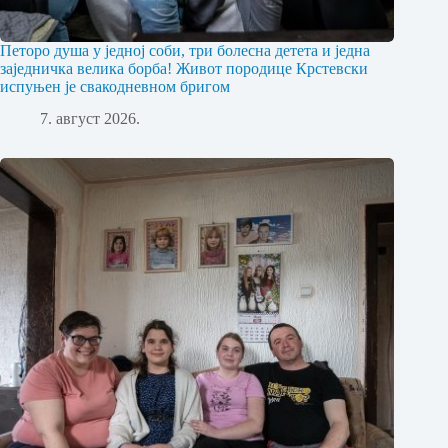
Петоро душа у једној соби, три болесна детета и једна
заједничка велика борба! Живот породице Крстевски
испуњен је свакодневном бригом
7. август 2026.