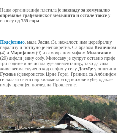
Наша организација платила је
накнаду за комунално
опремање грађевинског земљишта и остале таксе
у
износу од
755 евра
.
Подсjетимо
, мала
Јасна
(3), нажалост, има церебралну
парализу и потпуно је непокретна. Са браћом
Величком
(4) и
Маријаном
(9) и самохраном мајком
Милосавом
(29) дијели једну собу. Милосаву је супруг оставио прије
три године и не исплаћује алиментацију, тако да сада
живе веома скучено код својих у селу
Досуђе
у општини
Гусиње
(сјевероисток Црне Горе). Граница са Албанијом
се налази свега пар километара од њихове куће, одакле
имају прелијеп поглед на Проклетије.