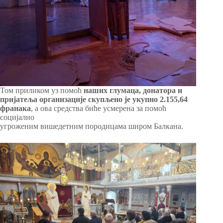
Том приликом уз помоћ
наших глумаца, донатора и
пријатеља организације скупљено је укупно
2.155,64
франака
, а ова средства биће усмерена за помоћ
социјално
угроженим вишедетним породицама широм Балкана.