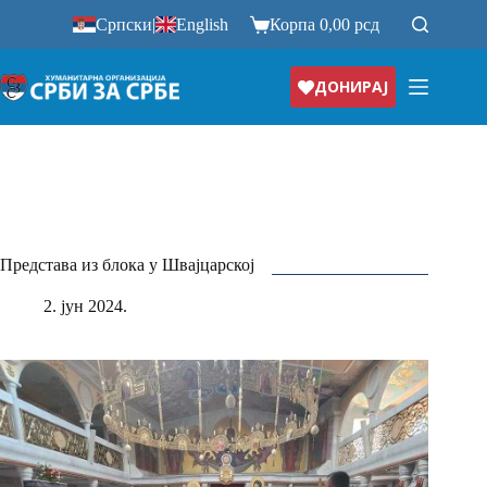
Прескочи
Српски
|
English
Корпа
0,00
рсд
на
ДОНИРАЈ
Представа из блока у Швајцарској
2. јун 2024.