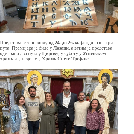
Представа је у периоду
од 24. до 26. маја
одиграна три
пута. Премијера је била у
Лозани
, а затим је представа
одиграна два пута у
Цириху
, у суботу у
Успенском
храму
и у недељу у
Храму Свете Тројице
.