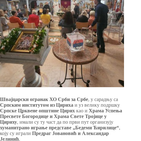
Швајцарски огранак ХО Срби за Србе
, у сарадњу са
Српским институтом из Цириха
и уз велику подршку
Српске Црквене општине Цирих
као и
Храма Успења
Пресвете Богородице и Храма
Свете Тројице у
Цириху
, имали су ту част да по први пут организују
хуманитрано играње
представе „Бедеми Ћирилице“
,
коју су играли
Предраг Јовановић и Александар
Јелинић
.