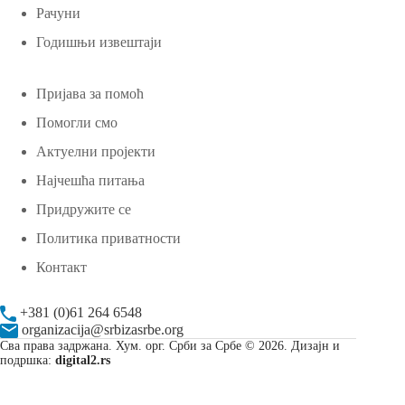
Рачуни
Годишњи извештаји
Пријава за помоћ
Помогли смо
Актуелни пројекти
Најчешћа питања
Придружите се
Политика приватности
Контакт
+381 (0)61 264 6548
organizacija@srbizasrbe.org
Сва права задржана. Хум. орг. Срби за Србе © 2026. Дизајн и
подршка:
digital2.rs