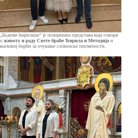
„Бедеми ћирилице“ је позоришна представа која говори
о
животу и раду Свете браће Ћирила и Методија
и
њиховој борби за очување словенске писмености.