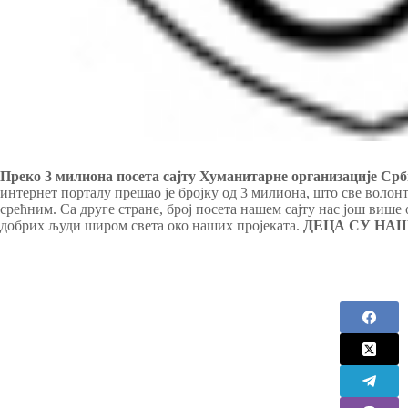
Преко 3 милиона посета сајту Хуманитарне организације Срб
интернет порталу прешао је бројку од 3 милиона, што све волон
срећним. Са друге стране, број посета нашем сајту нас још више 
добрих људи широм света око наших пројеката.
ДЕЦА СУ НАШ