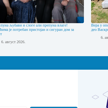
 пуна љубави и слоге али препуна влаге!
Вера у оп
ћима је потребан пристојан и сигуран дом за
део Васкр
т
6. а
6. август 2026.