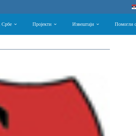
а Србе
Пројекти
Извештаји
Помогли 