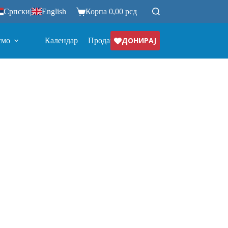
Српски
|
English
Корпа
0,00
рсд
ДОНИРАЈ
смо
Календар
Продавница