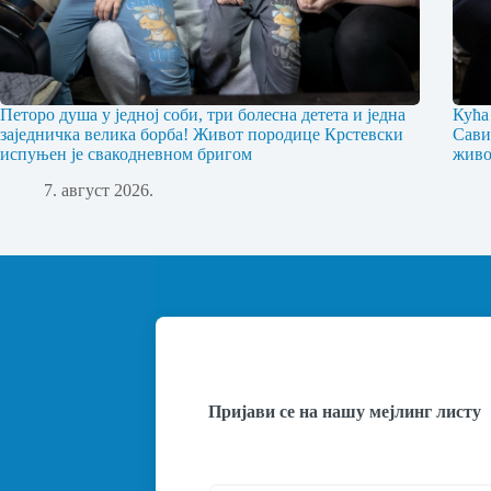
Петоро душа у једној соби, три болесна детета и једна
Кућа
заједничка велика борба! Живот породице Крстевски
Сави
испуњен је свакодневном бригом
живо
7. август 2026.
Пријави се на нашу мејлинг листу