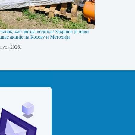
станак, као звезда водиља! Завршен је први
шње акције на Косову и Метохији
вгуст 2026.