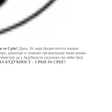
и за Србе!
Дана, 26. маја бројач посета нашем
тере, донаторе и чланове организације чини веома
обавезује да у будућности окупимо све већи број
А БУДУЋНОСТ – СРБИ ЗА СРБЕ!