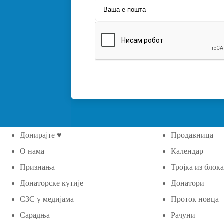
Донирајте ♥
Продавница
О нама
Календар
Признања
Тројка из блок
Донаторске кутије
Донатори
СЗС у медијама
Проток новца
Сарадња
Рачуни