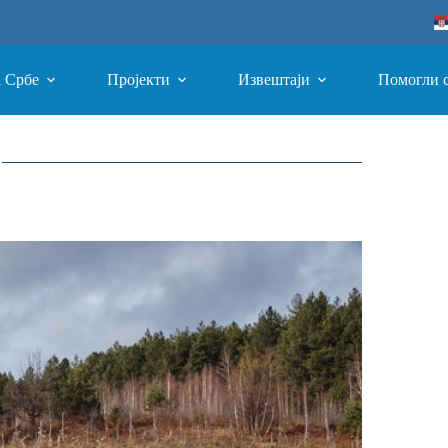
а Србе
Пројекти
Извештаји
Помогли 