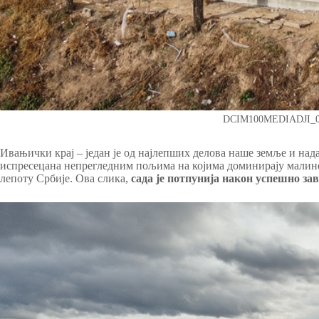
DCIM100MEDIADJI_0
Ивањички крај – један је од најлепших делова наше земље и нада
испресецана непрегледним пољима на којима доминирају малине,
лепоту Србије. Ова слика,
сада је потпунија након успешно за