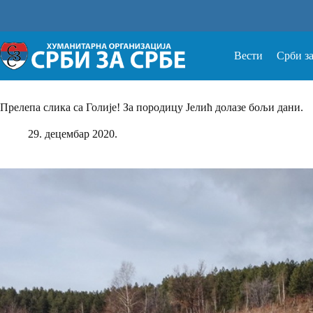
Прескочи
на
Вести
Срби з
Прелепа слика са Голије! За породицу Јелић долазе бољи дани.
29. децембар 2020.