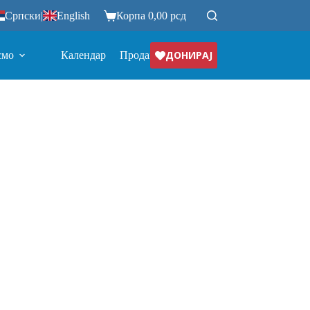
Српски
|
English
Корпа
0,00
рсд
ДОНИРАЈ
смо
Календар
Продавница