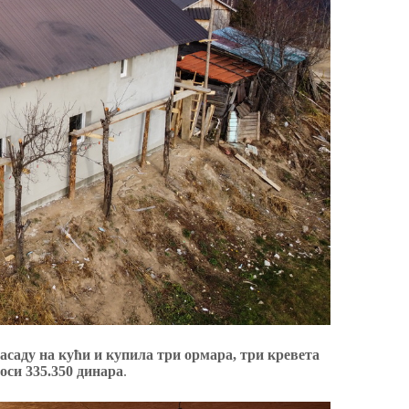
асаду на кући и купилa три ормара, три кревета
оси 335.350 динара
.