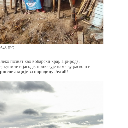
548.JPG
леко познат као воћарски крај. Природа,
 купине и јагоде, приказује нам сву раскош и
вршене акције за породицу Јелић
!