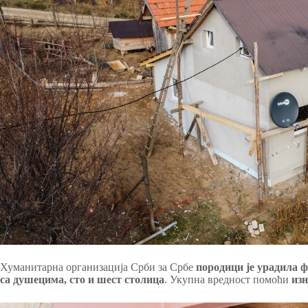
Хуманитарна организација Срби за Србе
породици је урадила ф
са душецима, сто и шест столица
. Укупна вредност помоћи
изн