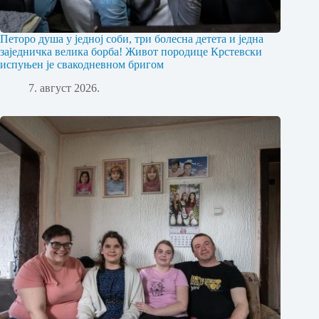
Петоро душа у једној соби, три болесна детета и једна
заједничка велика борба! Живот породице Крстевски
испуњен је свакодневном бригом
7. август 2026.