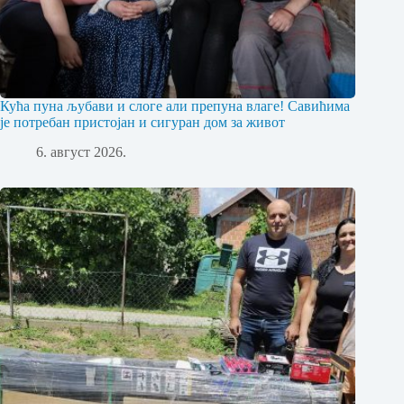
Кућа пуна љубави и слоге али препуна влаге! Савићима
је потребан пристојан и сигуран дом за живот
6. август 2026.