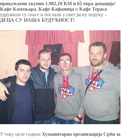
прикупљено укупно 1.982,10 КМ и 62 евра
донација
!
Кафе Камењара
,
Кафе Кафаница
и
Кафе Тераса
удружили су снаге и послали у свет јасну поруку –
ДЕЦА СУ НАША БУДУЋНОСТ!
У току целе године
Хуманитарна организација Срби за