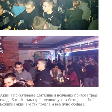
Акција прикупљања слаткиша и новчаних прилога траје
све до Божића, тако да ће велики успех бити још већи!
Божићна акција је тек почела, а већ пуно обећава!