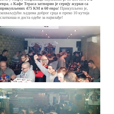
евра
, а
Кафе Тераса затворио је серију журки са
прикупљених 475 КМ и 60 евра
! Прикупљено је,
захваљујући људима доброг срца и преко 10 кутија
слаткиша и доста одеће за најмлађе!