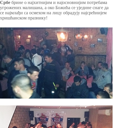
Србе
брине о најхитнијим и најосновнијим потребама
угрожених малишана, а око Божића се уједине снаге да
се најмлађи са осмехом на лицу обрадују најсрећнијем
хришћанском празнику!