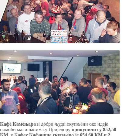
Кафе Камењара
и добри људи окупљени око идеје
помоћи малишанима у Приједору
прикупили су 852,50
КМ
, у К
афеу Кафаница скупљено је 654,60 КМ и 2