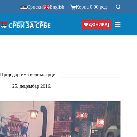
Прескочи
Српски
|
English
Корпа
0,00
рсд
на
ДОНИРАЈ
Приједор има велико срце!
25. децембар 2016.