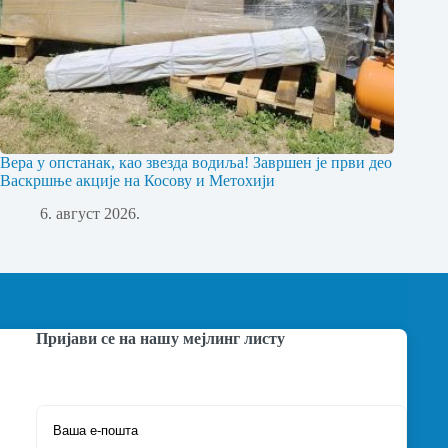
Вера у опстанак, као звезда водиља! Завршен је први део
Васкршње акције на Косову и Метохији
6. август 2026.
Пријави се на нашу мејлинг листу