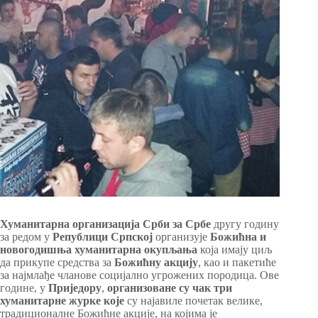
Хуманитарна организација Срби за Србе
другу годину
за редом у
Републици Српској
организује
Божићна и
новогодишња хуманитарна окупљања
која имају циљ
да прикупе средства за
Божићну акцију
, као и пакетиће
за најмлађе чланове социјално угрожених породица. Ове
године, у
Приједору
,
организоване су чак три
хуманитарне журке које
су најавиле почетак велике,
традиционалне Божићне акције, на којима је