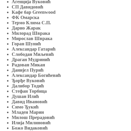
Агенција Вуковић
СП Давидовић
Кафе бар
Greenwood
ФК Омарска
Термо Клима С.П.
Дарио Жарак
Милорад Шврака
Мирослав Шврака
Горан Шунић
Александар Гатарић
Слободан Миљевић
Драган Мудринић
Радован Микан
Данијел Пурић
Александар Богићевић
Ђорђе Вуковић
Далибор Тодић
Стефан Торбица
Душан Илић
Давид Ивановић
Симо Ђукић
Младен Марин
Милош Прерадовић
Илија Милиновић
Божо Видаковић