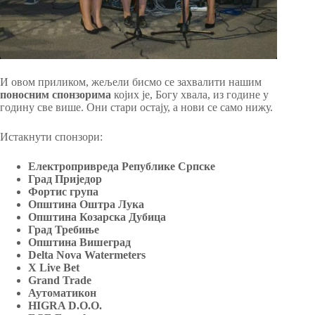
И овом приликом, жељели бисмо се захвалити нашим
поносним спонзорима
којих је, Богу хвала, из године у
годину све више. Они стари остају, а нови се само нижу.
Истакнути спонзори:
Електропривреда Републике Српске
Град Приједор
Фортис група
Општина Оштра Лука
Општина Козарска Дубица
Град Требиње
Општина Вишеград
Delta Nova Watermeters
X Live Bet
Grand Trade
Аутоматикон
HIGRA D.O.O.