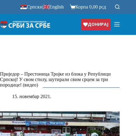
Прескочи
Српски
|
English
Корпа
0,00
рсд
на
ДОНИРАЈ
Приједор – Престоница Тројке из блока у Републици
Српској! У свом стилу, шутирали свим срцем за три
породице! (видео)
15. новембар 2021.