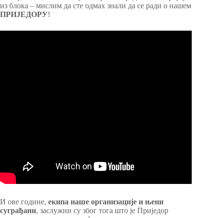
из блока – мислим да сте одмах знали да се ради о нашем
ПРИЈЕДОРУ
!
И ове године,
екипа
наше организације и њени
суграђани
, заслужни су због тога што је Приједор