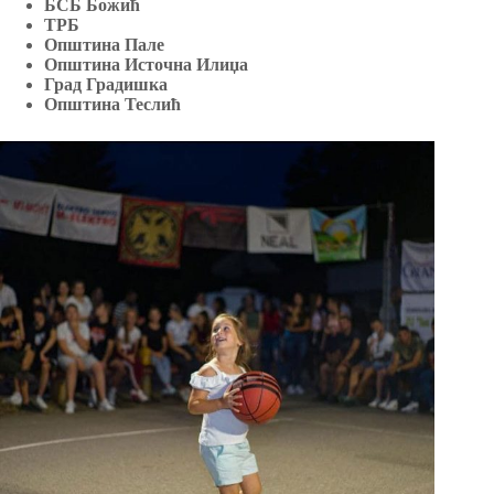
БСБ Божић
ТРБ
Општина Пале
Општина Источна Илиџа
Град Градишка
Општина Теслић