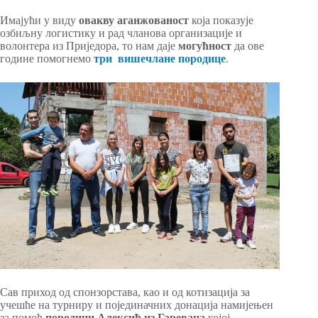
Имајући у виду
овакву аганжованост
која показује
озбиљну логистику и рад чланова организације и
волонтера из Приједора, то нам даје
могућност
да ове
године помогнемо
три
вишечлане
породиц
е
.
Сав приход од спонзорстава, као и од котизација за
учешће на турниру и појединачних донација намијењен
за помоћ
породици Алексић из Гареваца
којој