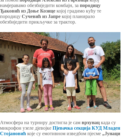
намјеравамо обезбиједити комбајн, за
породицу
Ђаковић из Доње Козице
којој градимо кућу те
породицу
Сучевић из Јапре
којој планирало
обезбиједити прикључке за трактор.
Атмосфера на турниру достигла је сам
врхунац
када су
микрофон узеле дјевојке
Пјевачка секција КУД Младен
Стојановић
које су емотивном изведбом пјесме
„Јунаци