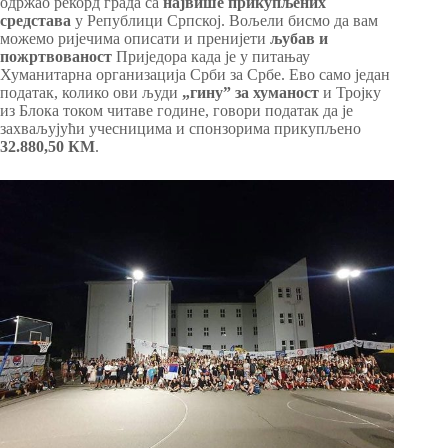
одржао рекорд града са
највише прикупљених
средстава
у Републици Српској. Вољели бисмо да вам
можемо ријечима описати и пренијети
љубав и
пожртвованост
Приједора када је у питањау
Хуманитарна организација Срби за Србе. Ево само један
податак, колико ови људи
„гину” за хуманост
и Тројку
из Блока током читаве године, говори податак да је
захваљујући учесницима и спонзорима прикупљено
32.880,50 КМ
.