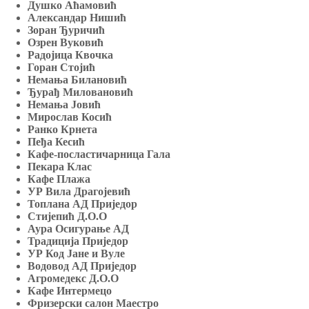
Душко Аћамовић
Александар Нишић
Зоран Ђуричић
Озрен Вуковић
Радојица Квочка
Горан Стојић
Немања Билановић
Ђурађ Миловановић
Немања Јовић
Мирослав Косић
Ранко Крнета
Пеђа Кесић
Кафе-посластичарница Гала
Пекара Клас
Кафе Плажа
УР Вила Драгојевић
Топлана АД Приједор
Стијепић Д.О.О
Аура Осигурање АД
Традиција Приједор
УР Код Јане и Вуле
Водовод АД Приједор
Агромедекс Д.О.О
Кафе Интермецо
Фризерски салон Маестро