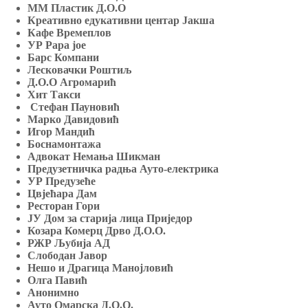
ММ Пластик Д.О.О
Креативно едукативни центар Јакша
Кафе Времеплов
УР
Papa
joe
Барс Компани
Лесковачки Роштиљ
Д.О.О Агромарић
Хит Такси
Стефан Пауновић
Марко Давидовић
Игор Мандић
Боснамонтажа
Адвокат Немања Шикман
Предузетничка радња Ауто-ел
e
ктрика
УР Предузеће
Цвјећара Дам
Ресторан Гори
ЈУ Дом за старија лица Приједор
Козара Комерц Дрво Д.О.О.
РЖР Љубија АД
Слободан Јавор
Нешо и Драгица Манојловић
Олга Павић
Анонимно
Ауто Омарска Д.О.О.