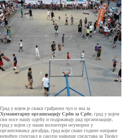
Град у којем је сваки грађанин чуо и зна за
Хуманитарну организацију Срби за Србе
, град у којем
сви носе нашу одјећу и подржавају рад организације,
град у којем су наши волонтери неуморни у
организовању догађаја, град који сваке године направи
невиђен спектакл и сакупи највише средстава за Тројку