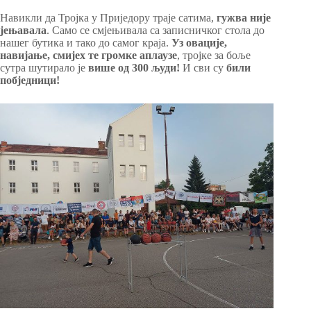
Навикли да Тројка у Приједору траје сатима,
гужва није
јењавала
. Само се смјењивала са записничког стола до
нашег бутика и тако до самог краја.
Уз овације,
навијање, смијех те громке аплаузе
, тројке за боље
сутра шутирало је
више од 300 људи!
И сви су
били
побједници!