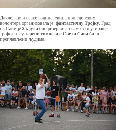
Дакле, као и сваке године, екипа приједорских
волонтера организовала је
фантастичну Тројку
. Град
на Сани је
25. јула
био резервисан само за шутирање
тројки те су
терени гимназије Свети Сава
били
преплављени људима.