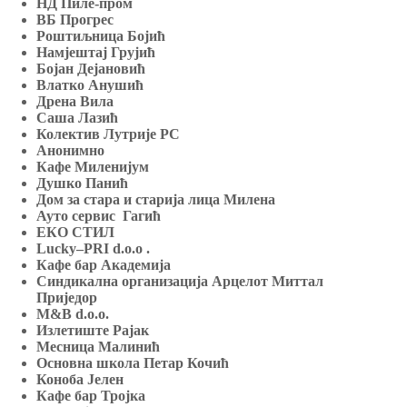
НД Пиле-пром
ВБ Прогрес
Роштиљница Бојић
Намјештај Грујић
Бојан Дејановић
Влатко Анушић
Дрена Вила
Саша Лазић
Колектив Лутрије РС
Анонимн
о
Кафе Миленијум
Душко Панић
Дом за стара и старија лица Милена
Ауто сервис Гагић
ЕКО СТИЛ
Lucky
–
PRI
d
.
o
.
o
.
Кафе бар Академија
Синдикална организација Арцелот Миттал
Приједор
M
&
B
d
.
o
.
o
.
Излетиште Рајак
Месница Малинић
Основна школа Петар Кочић
Коноба Јелен
Кафе бар Тројкa