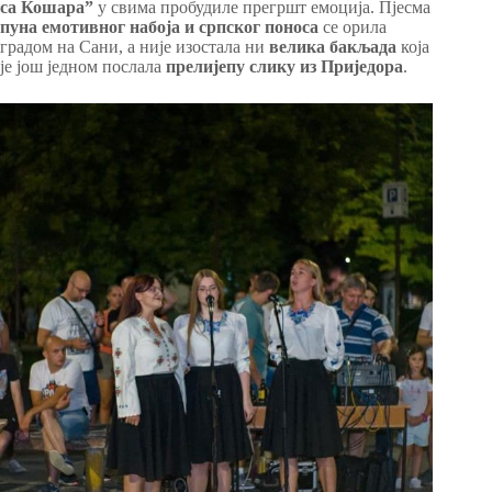
са Кошара”
у свима пробудиле прегршт емоција. Пјесма
пуна емотивног набоја и српског поноса
се орила
градом на Сани, а није изостала ни
велика бакљада
која
је још једном послала
прел
иј
епу слику из Приједора
.