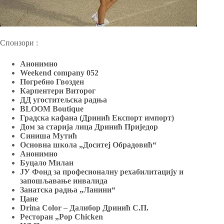
Спонзори :
Анонимно
Weekend company 052
Погребно Гвозден
Карпентери Виторог
ДД угоститељска радња
BLOOM
Boutique
Градска кафана (Дринић Експорт импорт)
Дом за старија лица Дринић Приједор
Синиша Мутић
Основна школа „Доситеј Обрадовић“
Анонимно
Буцало Милан
ЈУ Фонд за професионалну рехабилитацију и
запошљавање инвалида
Занатска радња „Ланини“
Цане
Drina
Color
– Далибор Дринић С.П.
Ресторан „Pop Chicken