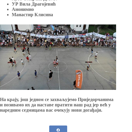
УР Вила Драгојевић
Анонимно
Манастир Клисина
На крају, још једном се захваљујемо Приједорчанима
и позивамо их да наставе пратити наш рад јер већ у
наредним седмицама вас очекују нови догађаји.