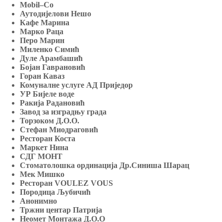
Mobil
–
Co
Аутодијелови Нешо
Кафе Марина
Марко Раца
Перо Марин
Миленко Симић
Дуле Арамбашић
Бојан Гаврановић
Горан Каваз
Комуналне услуге АД Приједор
УР Бијеле воде
Ракија Радановић
Завод за изградњу града
Торзоком Д.О.О.
Стефан Миодраговић
Ресторан Коста
Маркет Нина
СДГ МОНТ
Стоматолошка ординација Др.Синиша Шарац
Мек Мишко
Ресторан
VOULEZ
VOUS
Породица Љубичић
Анонимно
Тржни центар Патрија
Неомет Монтажа Д.О.О