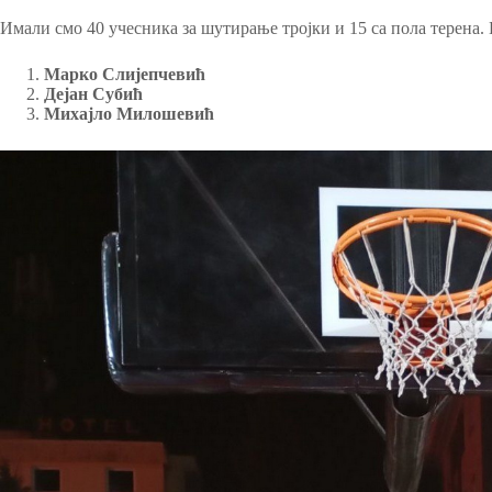
Имали смо 40 учесника за шутирање тројки и 15 са пола терена. 
Марко Слијепчевић
Дејан Субић
Михајло Милошевић