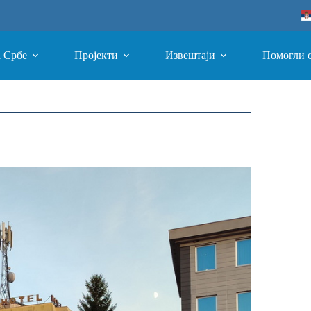
а Србе
Пројекти
Извештаји
Помогли 