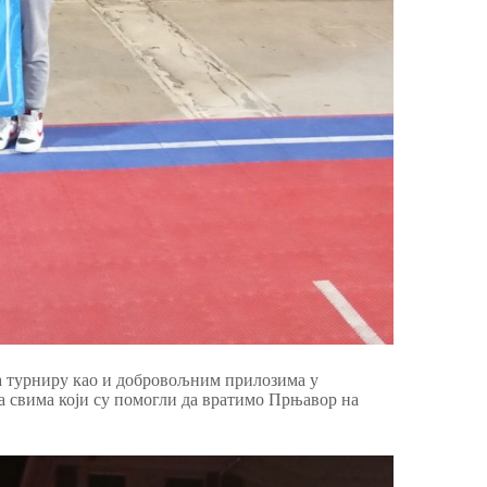
на турниру као и добровољним прилозима у
ца свима који су помогли да вратимо Прњавор на