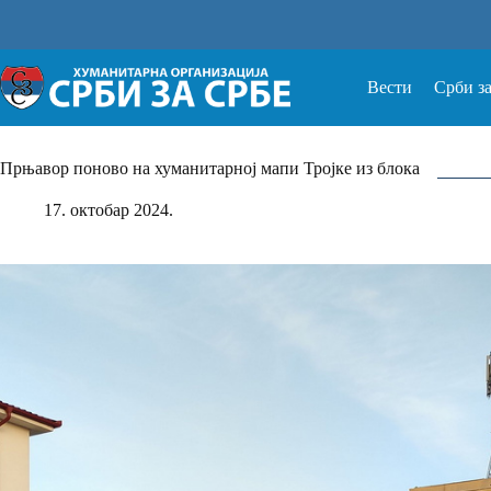
Прескочи
на
Вести
Срби з
Прњавор поново на хуманитарној мапи Тројке из блока
17. октобар 2024.