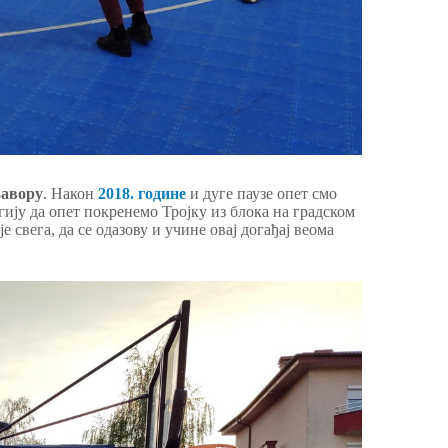
њавору
. Након
2018. године
и дуге паузе опет смо
гију да опет покренемо Тројку из блока на градском
е свега, да се одазову и учине овај догађај веома