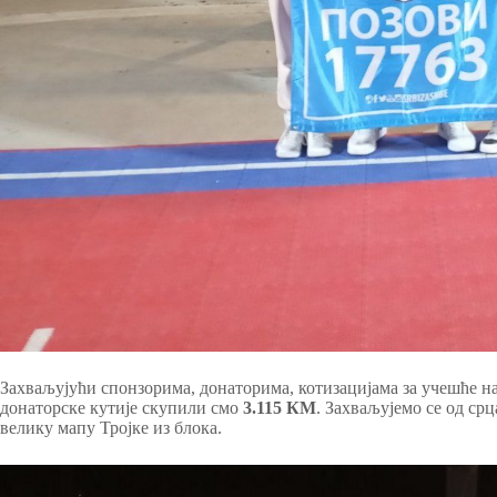
Захваљујући спонзорима, донаторима, котизацијама за учешће 
донаторске кутије скупили смо
3.115 КМ
. Захваљујемо се од ср
велику мапу Тројке из блока.