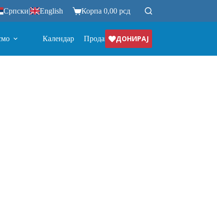
Српски
|
English
Корпа
0,00
рсд
ДОНИРАЈ
смо
Календар
Продавница