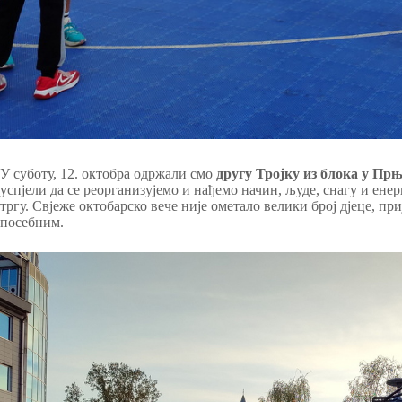
У суботу, 12. октобра одржали смо
другу Тројку из блока у Пр
успјели да се реорганизујемо и нађемо начин, људе, снагу и енер
тргу. Свјеже октобарско вече није ометало велики број дјеце, приј
посебним.