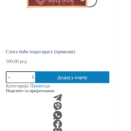
Слога биће пораз врагу (привезак)
500,00
рсд
Слога
Додај у корпу
биће
пораз
Категорија:
Привесци
врагу
Поделите са пријатељима
(привезак)
количина