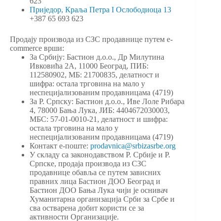
623
Приједор, Краља Петра I Ослободиоца 13
+387 65 693 623
Продају производа из СЗС продавнице путем e-
commerce врши:
За Србију: Бастион д.о.о., Др Милутина
Ивковића 2А, 11000 Београд, ПИБ:
112580902, МБ: 21700835, делатност и
шифра: остала трговина на мало у
неспецијализованим продавницама (4719)
За Р. Српску: Бастион д.о.о., Иве Лоле Рибара
4, 78000 Бања Лука, ЈИБ: 4404672030003,
МБС: 57-01-0010-21, делатност и шифра:
остала трговина на мало у
неспецијализованим продавницама (4719)
Контакт е-поште:
prodavnica@srbizasrbe.org
У складу са законодавством Р. Србије и Р.
Српске, продаја производа из СЗС
продавнице обавља се путем зависних
правних лица Бастион ДОО Београд и
Бастион ДОО Бања Лука чији је оснивач
Хуманитарна организација Срби за Србе и
сва остварена добит користи се за
активности Организације.