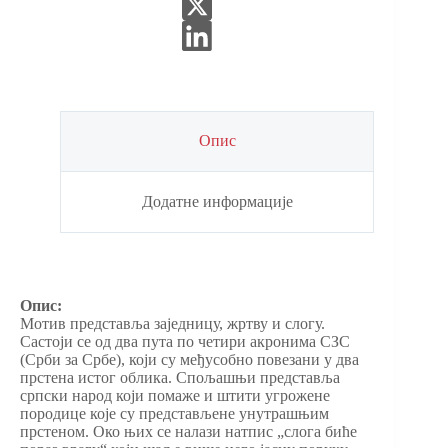
Опис
Додатне информације
Опис:
Мотив представља заједницу, жртву и слогу.
Састоји се од два пута по четири акронима СЗС
(Срби за Србе), који су међусобно повезани у два
прстена истог облика. Спољашњи представља
српски народ који помаже и штити угрожене
породице које су представљене унутрашњим
прстеном. Око њих се налази натпис „слога биће