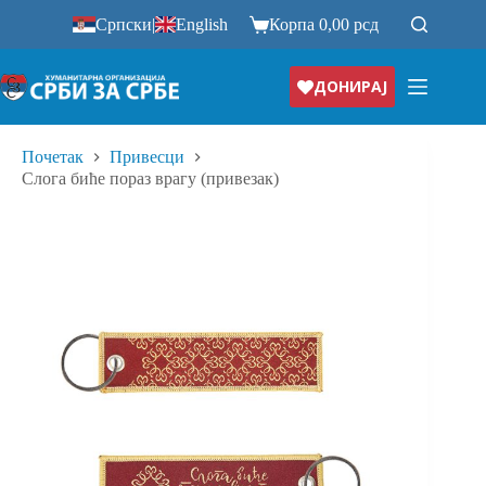
Прескочи
Српски
|
English
Корпа
0,00
рсд
на
ДОНИРАЈ
Почетак
Привесци
Слога биће пораз врагу (привезак)