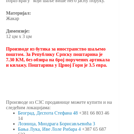
пораз врагу“ који шаље више него јасну поруку.
Материјал:
Жакар
Димензије:
12 цм х 3 цм
Производе из бутика за иностранство шаљемо
поштом. За Републику Српску поштарина је
7.30 КМ, без обзира на број поручених артикала
и килажу. Поштарина у Црној Гори је 3.5 евра.
Производе из СЗС продавнице можете купити и на
следећим локацијама:
Београд, Деспота Стефана 48
+381 66 803 46
14
Лозница, Миодрага Борисављевића 3
Бања Лука, Иве Лоле Рибара 4
+387 65 687