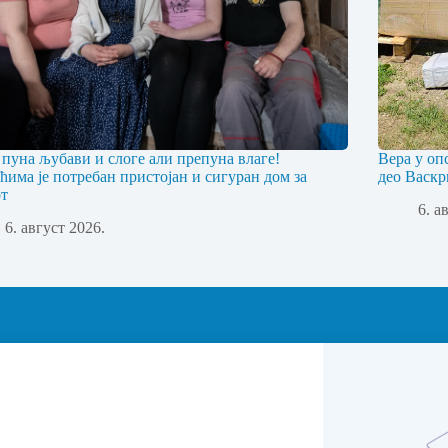
 пуна љубави и слоге али препуна влаге!
Вера у оп
ћима је потребан пристојан и сигуран дом за
део Васкр
т
6. а
6. август 2026.