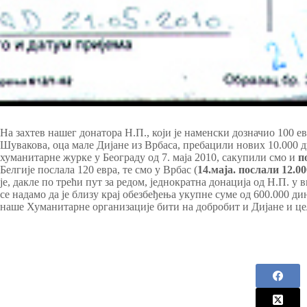
На захтев нашег донатора Н.П., који је наменски дозначио 100 ев
Шувакова, оца мале Дијане из Врбаса, пребацили нових 10.000 д
хуманитарне журке у Београду од 7. маја 2010, сакупили смо и
п
Белгије послала 120 евра, те смо у Врбас (
14.маја. послали 12.0
је, дакле по трећи пут за редом, једнократна донација од Н.П. у
се надамо да је близу крај обезбеђења укупне суме од 600.000 ди
наше Хуманитарне организације бити на добробит и Дијане и ц