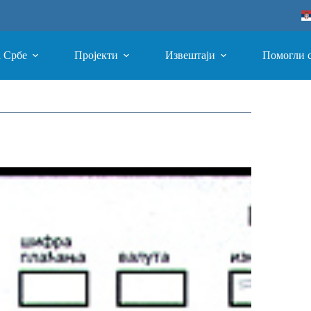
а Србе
Пројекти
Извештаји
Помогли 