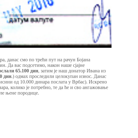
ра, данас смо по трећи пут на рачун Бојана
ин. Да вас подсетимо, након наше сјајне
ослали 65.100 дин
, затим је наш донатор Ивана из
00 дин
.) одмах проследили целокупан износ. Данас
 висини од 10.000 динара послата у Врбас). Искрено
нара, колико је потребно, те да ће и сво ангажовање
еле њене породице.