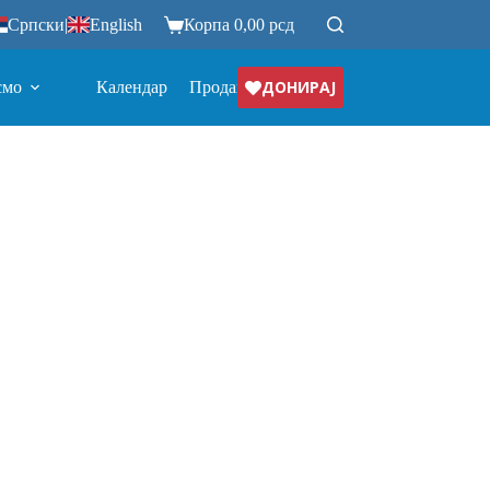
Српски
|
English
Корпа
0,00
рсд
ДОНИРАЈ
смо
Календар
Продавница