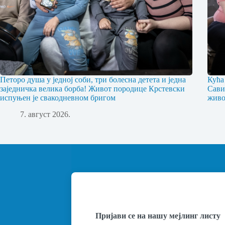
Петоро душа у једној соби, три болесна детета и једна
Кућа
заједничка велика борба! Живот породице Крстевски
Сави
испуњен је свакодневном бригом
живо
7. август 2026.
Пријави се на нашу мејлинг листу