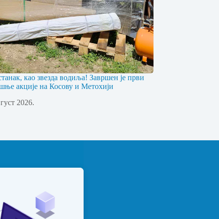
станак, као звезда водиља! Завршен је први
шње акције на Косову и Метохији
вгуст 2026.