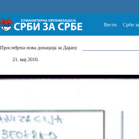
Прескочи
на
Вести
Срби з
Прослеђена нова донација за Дајану
21. мај 2010.