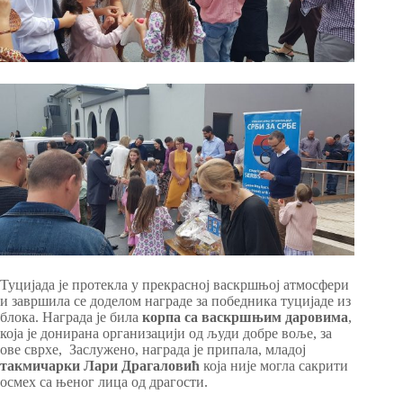
Туцијада је протекла у прекрасној васкршњој атмосфери
и завршила се доделом награде за победника туцијаде из
блока. Награда је била
корпа са васкршњим даровима
,
која је донирана организацији од људи добре воље, за
ове сврхе, Заслужено, награда је припала, младој
такмичарки Лари Драгаловић
која није могла сакрити
осмех са њеног лица од драгости.