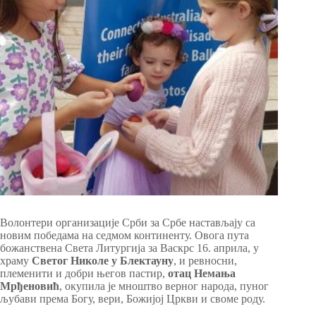
Волонтери организације Срби за Србе настављају са
новим победама на седмом континенту. Овога пута
божанствена Света Литургија за Васкрс 16. априла, у
храму
Светог Николе у Блектауну
, и ревносни,
племенити и добри његов пастир,
отац Немања
Мрђеновић
, окупила је мноштво верног народа, пуног
љубави према Богу, вери, Божијој Цркви и своме роду.