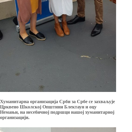
Хуманитарна организација Срби за Србе се захваљује
Црквено Школској Општини Блектаун и оцу
Немањи, на несебичној подршци нашој хуманитарној
организацији.