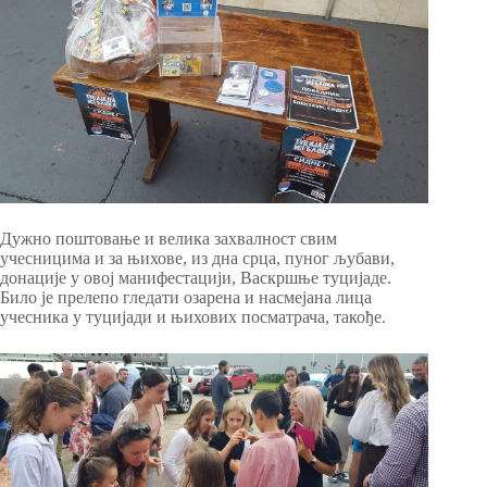
Дужно поштовање и велика захвалност свим
учесницима и за њихове, из дна срца, пуног љубави,
донације у овој манифестацији, Васкршње туцијаде.
Било је прелепо гледати озарена и насмејана лица
учесника у туцијади и њихових посматрача, такође.