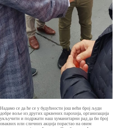
Надамо се да ће се у будућности још већи број људи
добре воље из других црквених парохија, организација
укључити и подржати наш хуманитарни рад да би број
оваквих или сличних акција порастао на овим