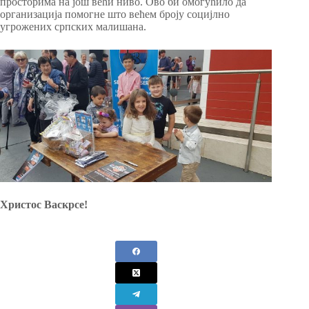
просторима на још већи ниво. Ово би омогућило да
организација помогне што већем броју социјлно
угрожених српских малишана.
Христос Васкрсе!