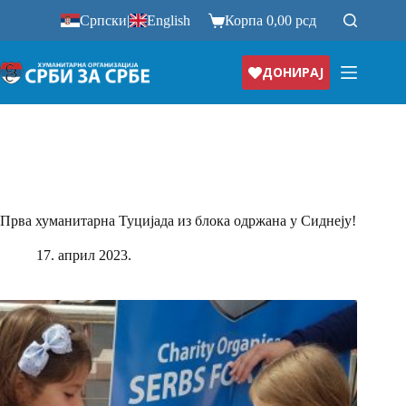
Прескочи
Српски
|
English
Корпа
0,00
рсд
на
ДОНИРАЈ
Прва хуманитарна Туцијада из блока одржана у Сиднеју!
17. април 2023.