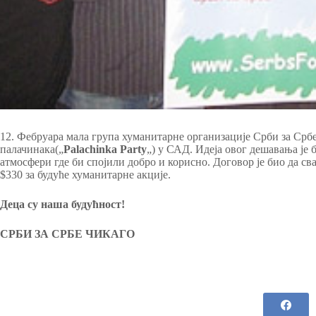
12. Фебруара мала група хуманитарне организације Срби за Србе
палачинака(„
Palachinka Party
„) у САД. Идеја овог дешавања је 
атмосфери где би спојили добро и корисно. Договор је био да св
$330 за будуће хуманитарне акције.
Деца су наша будућност!
СРБИ ЗА СРБЕ ЧИКАГО