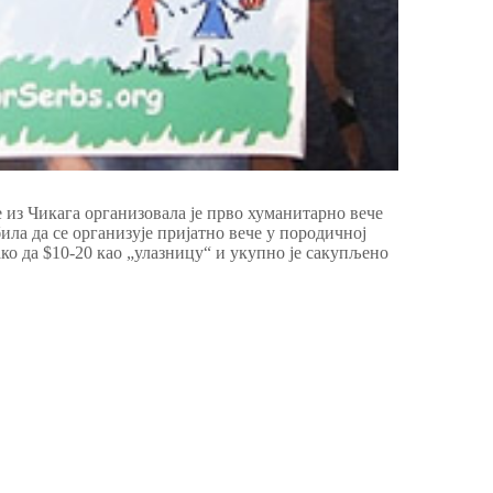
 из Чикага организовала је прво хуманитарно вече
била да се организује пријатно вече у породичној
ако да $10-20 као „улазницу“ и укупно је сакупљено