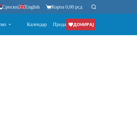
Српски
|
English
Корпа
0,00
рсд
ДОНИРАЈ
смо
Календар
Продавница