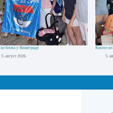
 из блока у Вишеграду
Коктел из
5. август 2026.
5. а