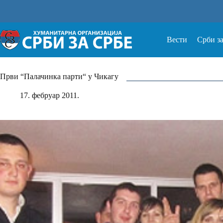
Прескочи
на
Вести
Срби з
Први “Палачинка парти“ у Чикагу
17. фебруар 2011.