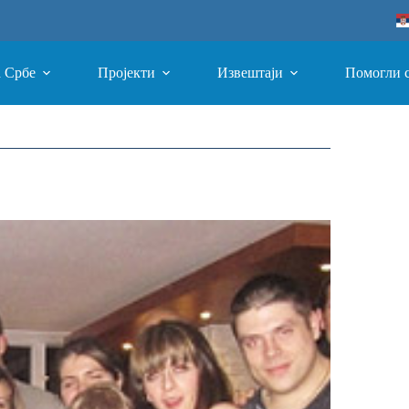
а Србе
Пројекти
Извештаји
Помогли 