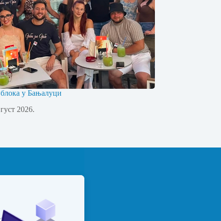
 блока у Бањалуци
вгуст 2026.