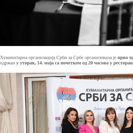
Хуманитарна организација Срби за Србе организовала је
прво х
одржан
у уторак, 14. маја са почетком од 20 часова у рестор