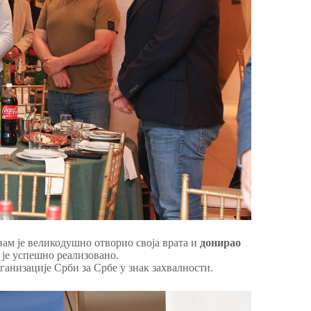
нам је великодушно отворио своја врата и
донирао
 је успешно реализовано.
анизације Срби за Србе у знак захвалности.