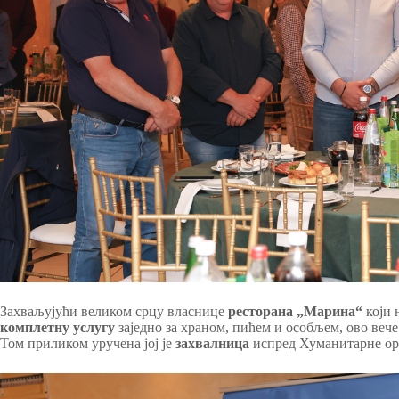
Захваљујући великом срцу власнице
ресторана „Марина“
који 
комплетну услугу
заједно за храном, пићем и особљем, ово вече
Том приликом уручена јој је
захвалница
испред Хуманитарне орг