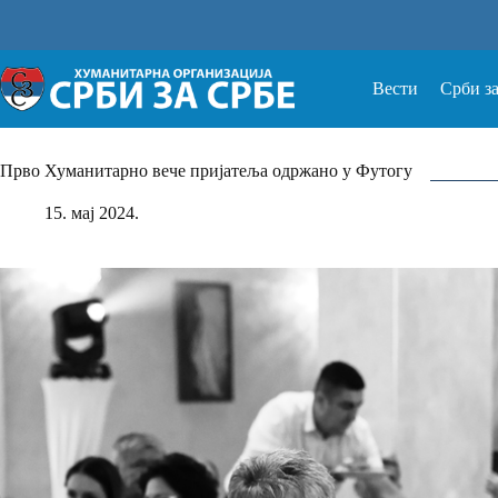
Прескочи
на
Вести
Срби з
Прво Хуманитарно вече пријатеља одржано у Футогу
15. мај 2024.