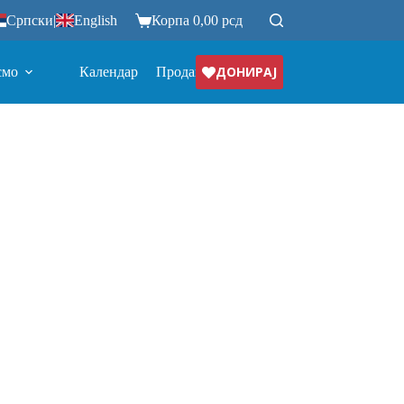
Српски
|
English
Корпа
0,00
рсд
ДОНИРАЈ
смо
Календар
Продавница