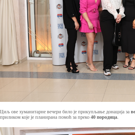
Циљ ове хуманитарне вечери било је прикупљање донација за
в
приликом које је планирана помоћ за преко
40 породица
.