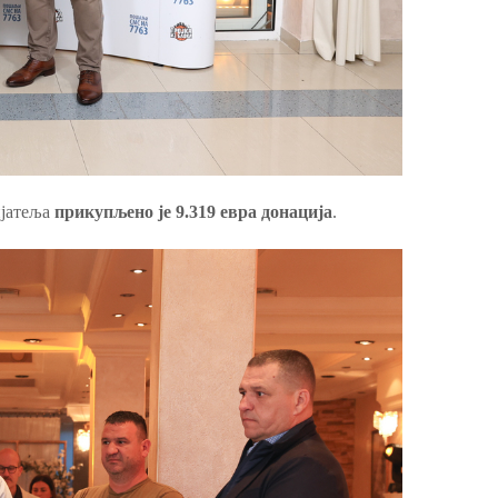
ијатеља
прикупљено је 9.319 евра донација
.