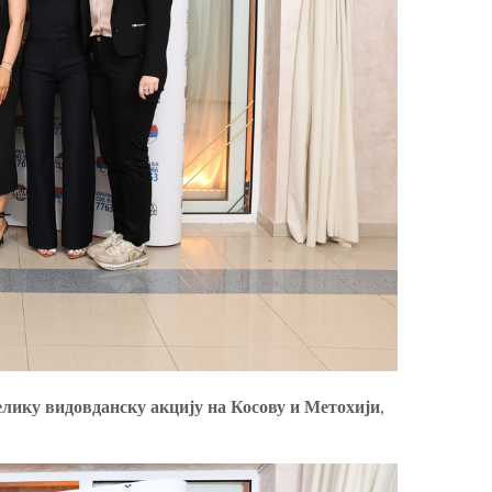
елику видовданску акцију на Косову и Метохији
,