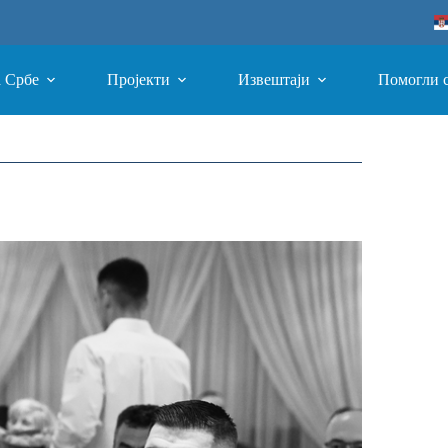
а Србе
Пројекти
Извештаји
Помогли 