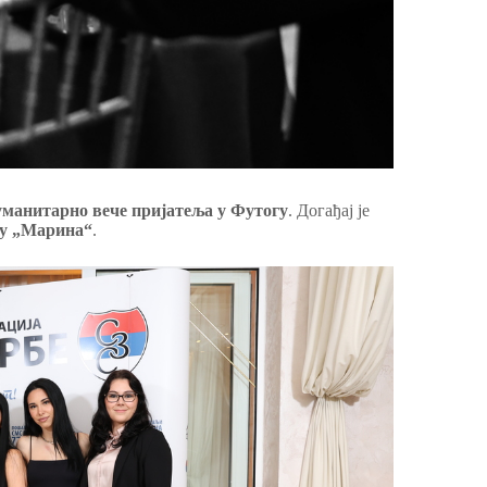
уманитарно вече пријатеља у Футогу
. Догађај је
ану „Марина“
.