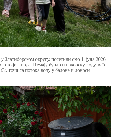
у Златиборском округу, посетили смо 1. јуна 2026.
 то је – вода. Немају бунар и изворску воду, већ
(3), точи са потока воду у балоне и доноси