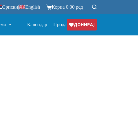
Српски
|
English
Корпа
0,00
рсд
ДОНИРАЈ
смо
Календар
Продавница