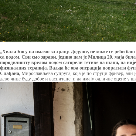
„
Хвала Богу па имамо за храну. Додуше, не може се рећи баш 
са водом. Сви смо здрави, једино нам је Милица 20. маја била н
породилишту врелом водом сагорели тетиве на шаци, па ниј
физикалних терапија. Ваљда ће ова операција повратити фун
Слађана
, Мирослављева супруга, која је по струци фризер, ал
девојчице буду добре и васпитане, и да имају одличне оцене у ш