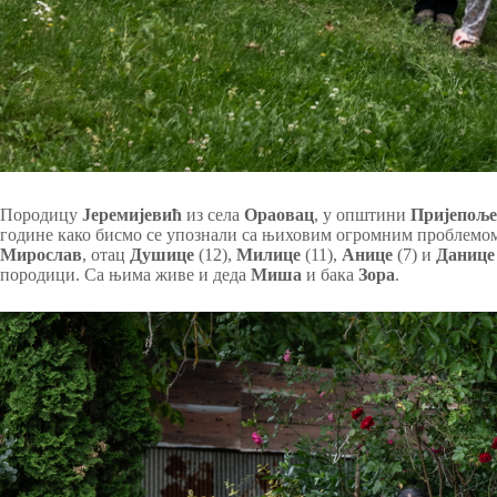
Породицу
Јеремијевић
из села
Ораовац
, у општини
Пријепоље
године како бисмо се упознали са њиховим огромним проблемом, а
Мирослав
, отац
Душице
(12),
Милице
(11),
Анице
(7) и
Данице
породици. Са њима живе и деда
Миша
и бака
Зора
.