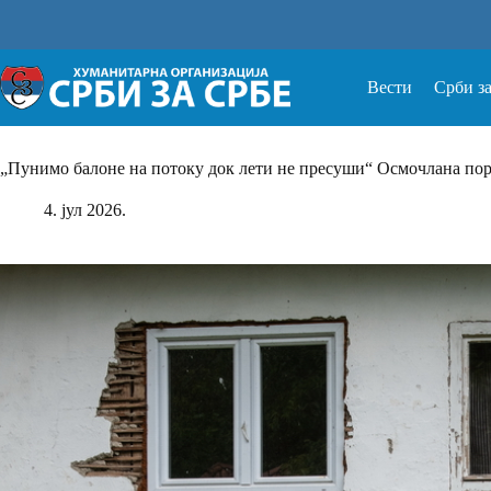
Прескочи
на
Вести
Срби з
„Пунимо балоне на потоку док лети не пресуши“ Осмочлана пор
4. јул 2026.