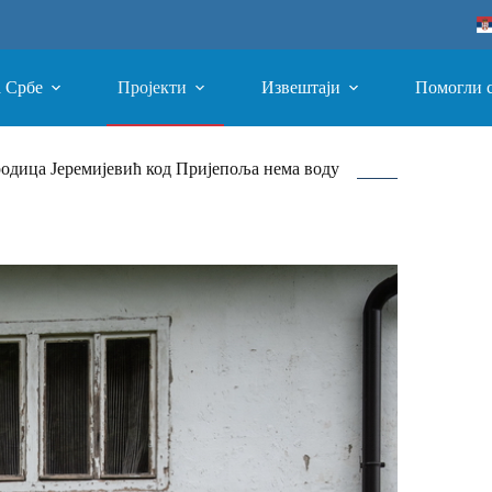
а Србе
Пројекти
Извештаји
Помогли 
одица Јеремијевић код Пријепоља нема воду