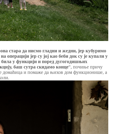
она стара да нисмо гладни и жедни, јер кубуримо
а операцији јер су јој као беби док су је купали у
е била у функцији и поред дугогодишњих
кцију, баш сутра скидамо конце
“, почиње причу
и је домаћица и помаже да њихов дом функционише, а
коли.