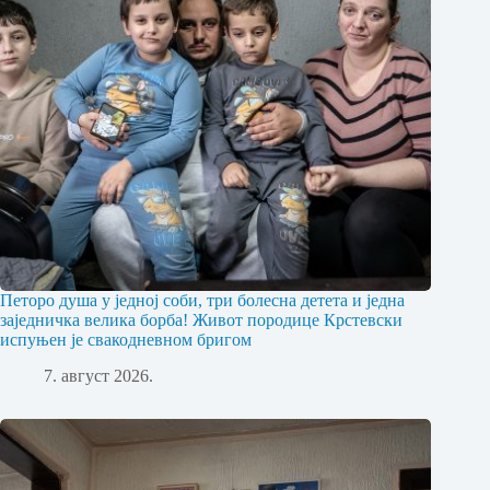
Петоро душа у једној соби, три болесна детета и једна
заједничка велика борба! Живот породице Крстевски
испуњен је свакодневном бригом
7. август 2026.