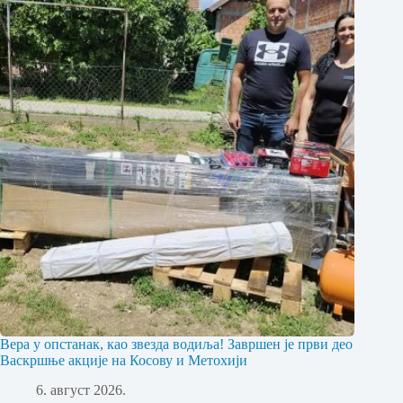
Вера у опстанак, као звезда водиља! Завршен је први део
Васкршње акције на Косову и Метохији
6. август 2026.