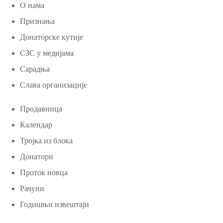
О нама
Признања
Донаторске кутије
СЗС у медијама
Сарадња
Слава организације
Продавница
Календар
Тројка из блока
Донатори
Проток новца
Рачуни
Годишњи извештаји