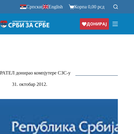
Прескочи
Српски
|
English
Корпа
0,00
рсд
на
ДОНИРАЈ
РАТЕЛ донирао компјутере СЗС-у
31. октобар 2012.