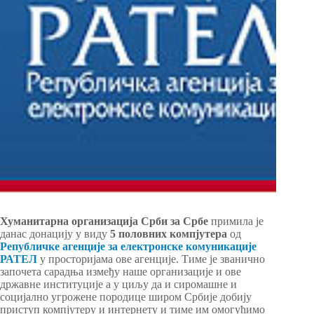
Хуманитарна организација Срби за Србе
примила је
данас донацију у виду
5 половних компјутера
од
Републичке агенције за електронске комуникације
РАТЕЛ
у просторијама ове агенције. Тиме је званично
започета сарадња између наше организације и ове
државне институције а у циљу да и сиромашне и
социјално угрожене породице широм Србије добију
приступ компјутеру и интернету и тиме им омогућимо