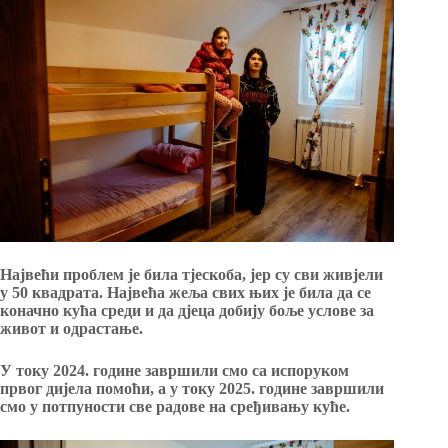
Највећи проблем је била тјескоба, јер су сви живјели
у 50 квадрата. Највећа жеља свих њих је била да се
коначно кућа среди и да дјеца добију боље услове за
живот и одрастање.
У току 2024. године завршили смо са испоруком
првог дијела помоћи
, а у току 2025. године завршили
смо у потпуности све радове на сређивању куће.