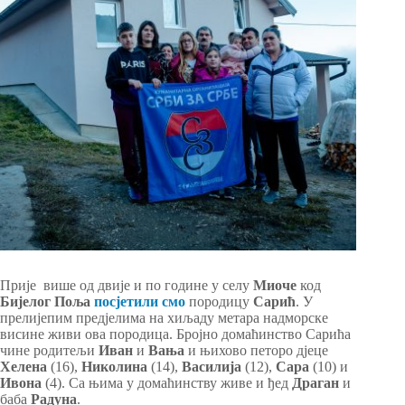
Прије више од двије и по године у селу
Миоче
код
Бијелог Поља
посјетили смо
породицу
Сарић
. У
прелијепим предјелима на хиљаду метара надморске
висине живи ова породица. Бројно домаћинство Сарића
чине родитељи
Иван
и
Вања
и њихово петоро дјеце
Хелена
(16),
Николина
(14),
Василија
(12),
Сара
(10) и
Ивона
(4). Са њима у домаћинству живе и ђед
Драган
и
баба
Радуна
.