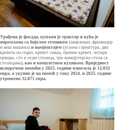
Урађена је фасада, купљен је трактор и кућа је
опремљена са бијелом техником
(замрзивач, фрижидер
и веш машина)
и намјештајем
(угаона гарнитура, два
кревета на спрат, кревет самац, брачни кревет, четири
ормара, сто и осам столица, три компјутерска стола са
столицама)
, као и комплетном кухињом. Вриједност
испоручене помоћи у 2025. години износила је 12.032
евра, а укупно је на помоћ у току 2024. и 2025. године
утрошено 32.871 евра.