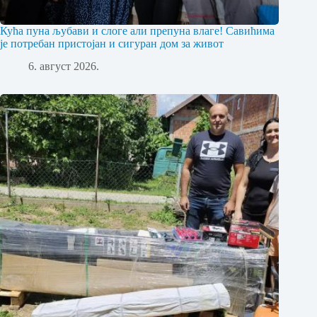
Кућа пуна љубави и слоге али препуна влаге! Савићима
је потребан пристојан и сигуран дом за живот
6. август 2026.