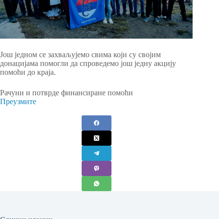
Још једном се захваљујемо свима који су својим
донацијама помогли да спроведемо још једну акцију
помоћи до краја.
Рачуни и потврде финансиране помоћи
Преузмите