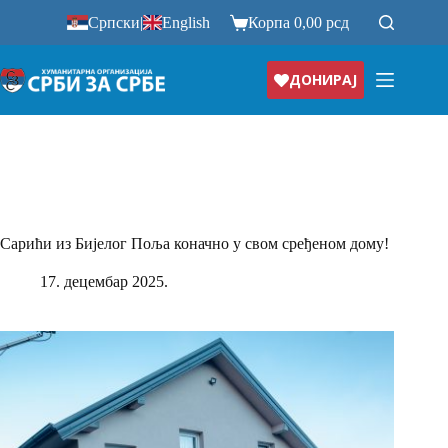
Прескочи
Српски
|
English
Корпа
0,00
рсд
на
ДОНИРАЈ
Сарићи из Бијелог Поља коначно у свом сређеном дому!
17. децембар 2025.