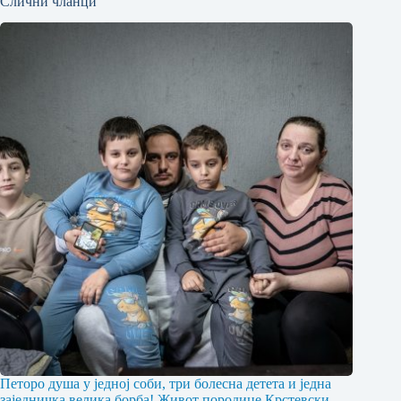
Слични чланци
Петоро душа у једној соби, три болесна детета и једна
заједничка велика борба! Живот породице Крстевски