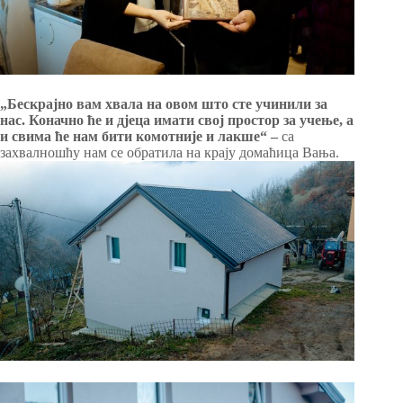
„Бескрајно вам хвала на овом што сте учинили за
нас. Коначно ће и дјеца имати свој простор за учење, а
и свима ће нам бити комотније и лакше“ –
са
захвалношћу нам се обратила на крају домаћица Вања.