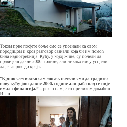
Током прве посјете боље смо се упознали са овом
породицом и кроз разговор сазнали која би им помоћ
била најпотребнија. Кућу, у којој живе, су почели да
праве још давне 2006. године, али никако нису успјели
да је заврше до краја.
“
Крпио сам колко сам могао, почели смо да градимо
нову кућу још давне 2006. године али џаба кад се није
имало финансија.”
–
рекао нам је то приликом домаћин
Иван.