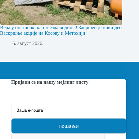
Вера у опстанак, као звезда водиља! Завршен је први део
Васкршње акције на Косову и Метохији
6. август 2026.
Пријави се на нашу мејлинг листу