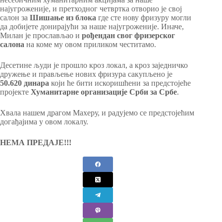
најугроженије, и претходног четвртка отворио је свој
салон за
Шишање из блока
где сте нову фризуру могли
да добијете донирајући за наше најугроженије. Иначе,
Милан је прослављао и
рођендан свог фризерског
салона
на коме му овом приликом честитамо.
Десетине људи је прошло кроз локал, а кроз заједничко
дружење и прављење нових фризура сакупљено је
50.620 динара
који ће бити искоришћени за предстојеће
пројекте
Хуманитарне организације Срби за Србе
.
Хвала нашем драгом Махеру, и радујемо се предстојећим
догађајима у овом локалу.
НЕМА ПРЕДАЈЕ!!!