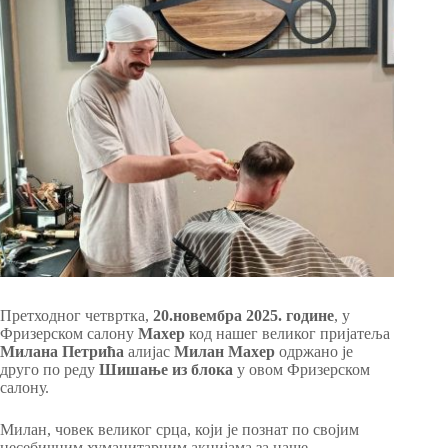
Претходног четвртка,
20.новембра 2025. године
, у
Фризерском салону
Махер
код нашег великог пријатеља
Милана Петрића
алијас
Милан Махер
одржано је
друго по реду
Шишање из блока
у овом Фризерском
салону.
Милан, човек великог срца, који је познат по својим
несебичним хуманитарним акцијама за наше