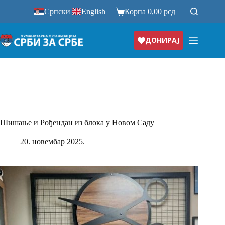
Прескочи
Српски
|
English
Корпа
0,00
рсд
на
ДОНИРАЈ
Шишање и Рођендан из блока у Новом Саду
20. новембар 2025.