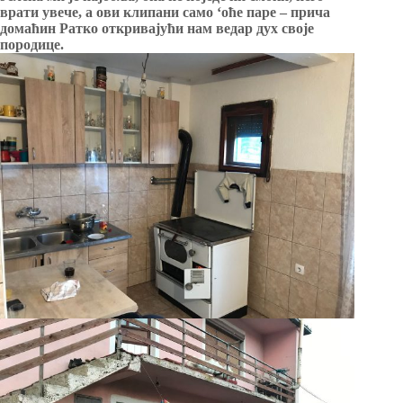
врати увече, а ови клипани само ‘оће паре – прича
домаћин Ратко откривајући нам ведар дух своје
породице.