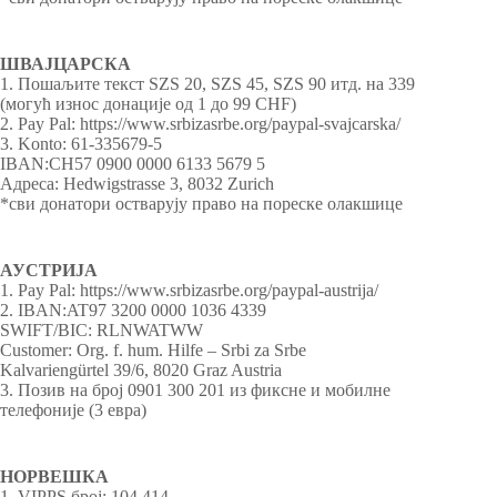
ШВАЈЦАРСКА
1. Пошаљите текст SZS 20, SZS 45, SZS 90 итд. на 339
(могућ износ донације од 1 до 99 CHF)
2. Pay Pal: https://www.srbizasrbe.org/paypal-svajcarska/
3. Konto: 61-335679-5
IBAN:CH57 0900 0000 6133 5679 5
Адреса: Hedwigstrasse 3, 8032 Zurich
*сви донатори остварују право на пореске олакшице
АУСТРИЈА
1. Pay Pal: https://www.srbizasrbe.org/paypal-austrija/
2. IBAN:AT97 3200 0000 1036 4339
SWIFT/BIC: RLNWATWW
Customer: Org. f. hum. Hilfe – Srbi za Srbe
Kalvariengürtel 39/6, 8020 Graz Austria
3. Позив на број 0901 300 201 из фиксне и мобилне
телефоније (3 евра)
НОРВЕШКА
1. VIPPS број: 104 414