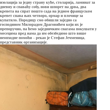
изолација за једну страну куће, столарија, ламинат за
дневну и спаваћу собу, нови шпорет на дрва, два
кревета на спрат пошто сада на једном француском
кревет спава њих четворо, ормар и плочице за
купатило. Породицу смо обишли заједно са
господином Милорадом Драговићем који их је
препоручио, па ћемо заједничким снагама покушати у
месецима пред нама да им обезбедимо што више
неопходне помоћи
–
рекао је
Стефан Јечменица
,
представник организације
.