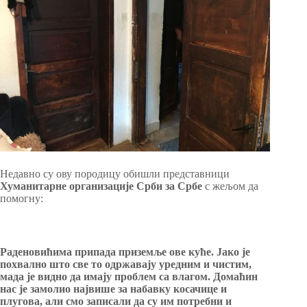
Недавно су ову породицу обишли представници
Хуманитарне организације Срби за Србе
с жељом да
помогну:
Раденовићима припада приземље ове куће. Јако је
похвално што све то одржавају уредним и чистим,
мада је видно да имају проблем са влагом. Домаћин
нас је замолио највише за набавку косачице и
плугова, али смо записали да су им потребни и