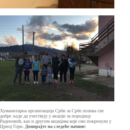
Хуманитарна организација Срби за Србе позива све
добре људе да учествују у акцији за породицу
Раденовић, као и другим акцијама које смо покренули у
Црној Гори.
Донирајте на следеће начине
: