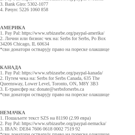
3. Bank Giro: 5302-1077
4. Рачун: 5226 1060 858
АМЕРИКА
1. Pay Pal: https://www.srbizasrbe.org/paypal-amerika/
2. Лични или бизнис чек на: Serbs for Serbs, Po Box
34206 Chicago, IL 60634
*сви донатори остварују право на пореске олакшице
КАНАДА
1. Pay Pal: https://www.srbizasrbe.org/paypal-kanada/
2. Путем чека на: Serbs for Serbs Canada, 635 The
Queensway, Lower Level, Toronto, ON, M8Y 3B3
3. Е-трансфер на: donate@serbsforserbs.ca
*сви донатори остварују право на пореске олакшице
НЕМАЧКА
1. Пошаљите текст SZS на 81190 (2.99 евра)
2. Pay Pal: https://www.srbizasrbe.org/paypal-nemacka/
3. IBAN: DE84 7606 0618 0002 7519 92
*сви донатори остварују право на пореске олакшице