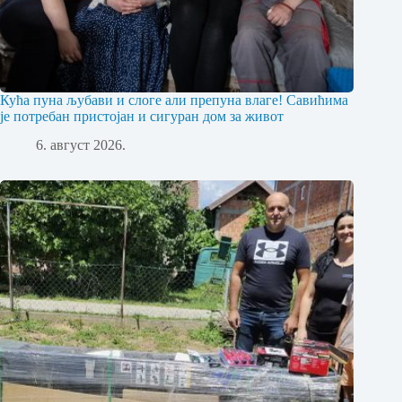
Кућа пуна љубави и слоге али препуна влаге! Савићима
је потребан пристојан и сигуран дом за живот
6. август 2026.