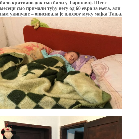
било критично док смо били у Тиршовој. Шест
месеци смо примали туђу негу од 60 евра за њега, али
нам укинуше
–
описивала је њихову муку мајка Тања.