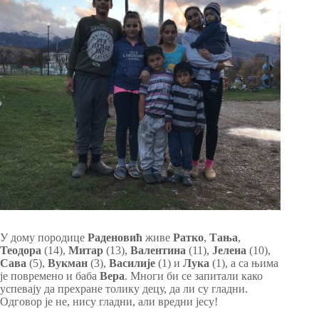
У дому породице
Раденовић
живе
Ратко
,
Тања
,
Теодора
(14),
Митар
(13),
Валентина
(11),
Јелена
(10),
Сава
(5),
Вукман
(3),
Василије
(1) и
Лука
(1), а са њима
је повремено и баба
Вера
. Многи би се запитали како
успевају да прехране толику децу, да ли су гладни.
Одговор је не, нису гладни, али вредни јесу!