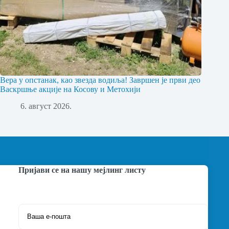
Вера у опстанак, као звезда водиља! Завршен је први део
Васкршње акције на Косову и Метохији
6. август 2026.
Пријави се на нашу мејлинг листу