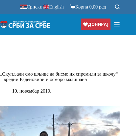
Прескочи
Српски
|
English
Корпа
0,00
рсд
на
ДОНИРАЈ
„Скупљали смо шљиве да бисмо их спремили за школу“
– вредни Раденовићи и осморо малишана
10. новембар 2019.