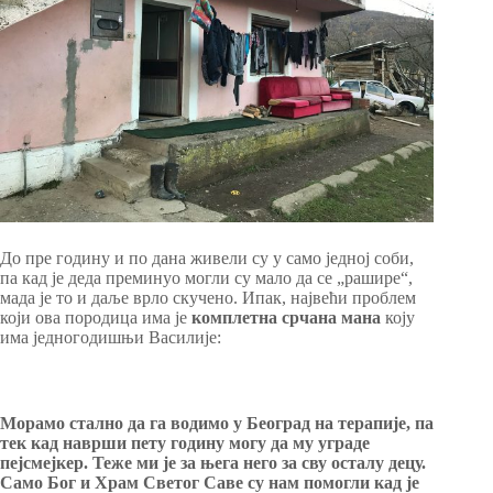
До пре годину и по дана живели су у само једној соби,
па кад је деда преминуо могли су мало да се „рашире“,
мада је то и даље врло скучено. Ипак, највећи проблем
који ова породица има је
комплетна срчана мана
коју
има једногодишњи Василије:
Морамо стално да га водимо у Београд на терапије, па
тек кад наврши пету годину могу да му уграде
пејсмејкер. Теже ми је за њега него за сву осталу децу.
Само Бог и Храм Светог Саве су нам помогли кад је