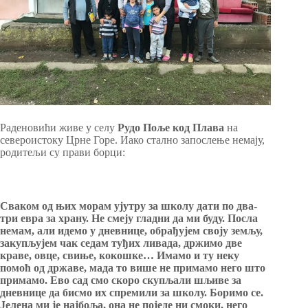
Раденовићи живе у селу
Рудо Поље код Плава
на
североистоку Црне Горе. Иако стално запослење немају,
родитељи су прави борци:
Сваком од њих морам ујутру за школу дати по два-
три евра за храну. Не смеју гладни да ми буду. Посла
немам, али идемо у дневнице, обрађујем своју земљу,
закупљујем чак седам туђих ливада, држимо две
краве, овце, свиње, кокошке… Имамо и ту неку
помоћ од државе, мада то више не примамо него што
примамо. Ево сад смо скоро скупљали шљиве за
дневнице да бисмо их спремили за школу. Боримо се.
Јелена ми је најбоља, она не поједе ни смоки, него