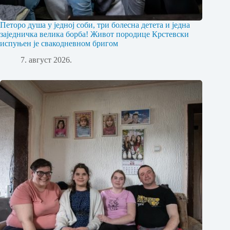
Петоро душа у једној соби, три болесна детета и једна
заједничка велика борба! Живот породице Крстевски
испуњен је свакодневном бригом
7. август 2026.