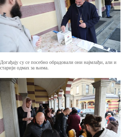
Догађају су се посебно обрадовали они најмлађи, али и
старији одмах за њима.