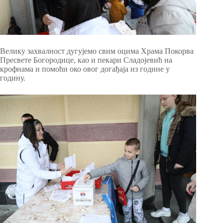
Велику захвалност дугујемо
свим оцима Храма Покорва
Пресвете Богородице, као и
пекари Сладојевић на
крофнама и помоћи око овог догађаја из године у
годину.