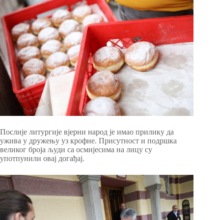
Послије литургије вјерни народ је имао прилику да
ужива у дружењу уз крофне. Присутност и подршка
великог броја људи са осмијесима на лицу су
употпунили овај догађај.