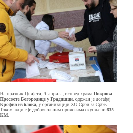
На празник Цвијети, 9. априла, испред храма
Покрова
Пресвете Богородице у Градишци
, одржан је догађај
Крофна из блока
, у организацији ХО Срби за Србе.
Током акције је добровољним прилозима скупљено
635
КМ
.