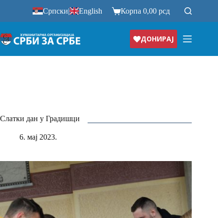
Прескочи
Српски
|
English
Корпа
0,00
рсд
на
ДОНИРАЈ
Слатки дан у Градишци
6. мај 2023.