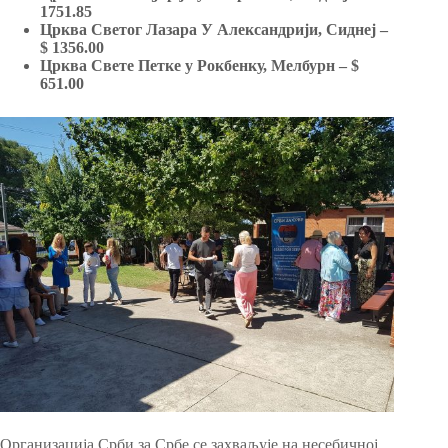
1751.85
Црква Светог Лазара У Александрији, Сиднеј –
$ 1356.00
Црква Свете Петке у Рокбенку, Мелбурн – $
651.00
Организација Срби за Србе се захваљује на несебичној