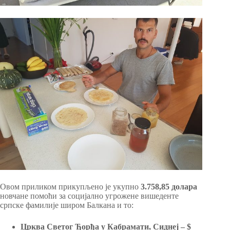
Овом приликом прикупљено је укупно
3.758,85 долара
новчане помоћи за социјално угрожене вишеденте
српске фамилије широм Балкана и то:
Црква Светог Ђорђа у Кабрамати, Сиднеј – $