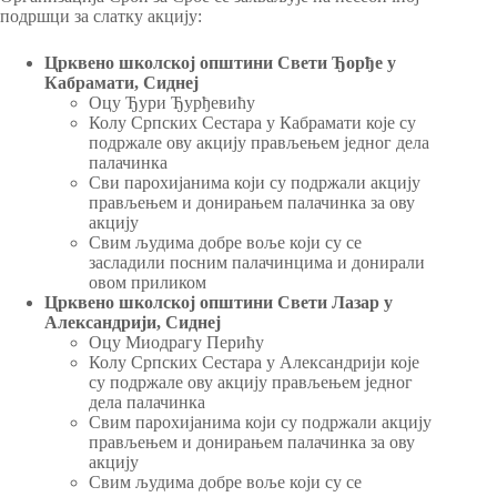
подршци за слатку акцију:
Црквено школској општини Свети Ђорђе у
Кабрамати, Сиднеј
Оцу Ђури Ђурђевићу
Колу Српских Сестара у Кабрамати које су
подржале ову акцију прављењем једног дела
палачинка
Сви парохијанима који су подржали акцију
прављењем и донирањем палачинка за ову
акцију
Свим људима добре воље који су се
засладили посним палачинцима и донирали
овом приликом
Црквено школској општини Свети Лазар у
Александрији, Сиднеј
Оцу Миодрагу Перићу
Колу Српских Сестара у Александрији које
су подржале ову акцију прављењем једног
дела палачинка
Свим парохијанима који су подржали акцију
прављењем и донирањем палачинка за ову
акцију
Свим људима добре воље који су се