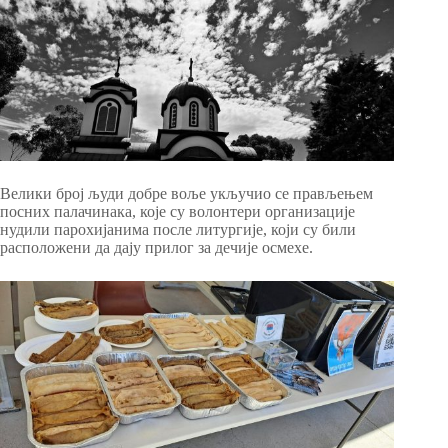
Велики број људи добре воље укључио се прављењем
посних палачинака, које су волонтери организације
нудили парохијанима после литургије, који су били
расположени да дају прилог за дечије осмехе.