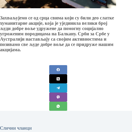
Захваљујемо се од срца свима који су били део слатке
хуманитарне акције, која је ујединила велики број
људи добре воље удружене да помогну социјално
угроженим породицама на Балкану. Срби за Србе у
Аустралији настављају са својим активностима и
позивамо све људе добре воље да се придруже нашим
акцијама.
Слични чланци