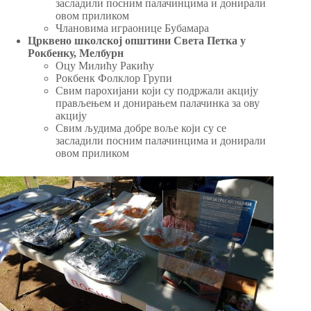
засладили посним палачинцима и донирали
овом приликом
Члановима играонице Бубамара
Црквено школској општини Света Петка у
Рокбенку, Мелбурн
Оцу Милићу Ракићу
Рокбенк Фолклор Групи
Свим парохијани који су подржали акцију
прављењем и донирањем палачинка за ову
акцију
Свим људима добре воље који су се
засладили посним палачинцима и донирали
овом приликом