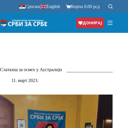
Прескочи
Српски
|
English
Корпа
0,00
рсд
на
ДОНИРАЈ
Слаткиш за осмех у Аустралији
11. март 2023.