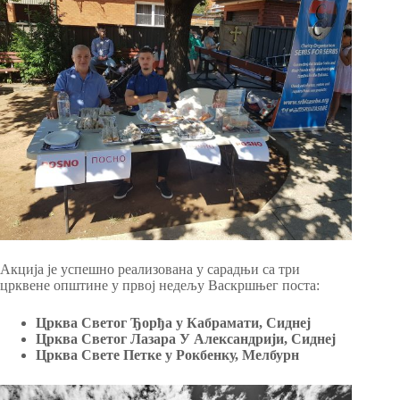
Акција је успешно реализована у сарадњи са три
црквене општине у првој недељу Васкршњег поста:
Црква Светог Ђорђа у Кабрамати, Сиднеј
Црква Светог Лазара У Александрији, Сиднеј
Црква Свете Петке у Рокбенку, Мелбурн