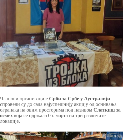
Чланови организације
Срби за Србе у Аустралији
спровели су до сада најуспешнију акцију од оснивања
огранака на овим просторима под називом
Слаткиш за
осмех
која се одржала 05. марта на три различите
локације.