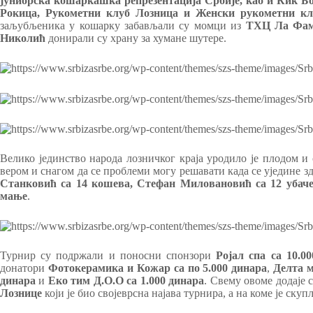
јуниорска кошаркашка репрезентација Србије, као и Кик Б
Рокица, Рукометни клуб Лозница и Женски рукометни кл
заљубљеника у кошарку забављали су момци из
ТХЦ Ла Фам
Николић
донирали су храну за хумане шутере.
Велико јединство народа лозничког краја уродило је плодом и
вером и снагом да се проблеми могу решавати када се уједине 
Станковић са 14 кошева, Стефан Миловановић са 12 убаче
мање
.
Турнир су подржали и поносни спонзори
Ројал спа са 10.0
донатори
Фотокерамика и Кожар са по 5.000 динара
,
Делта м
динара
и
Еко тим Д.О.О са 1.000 динара
. Свему овоме додаје 
Лознице
који је био својеврсна најава турнира, а на коме је ску