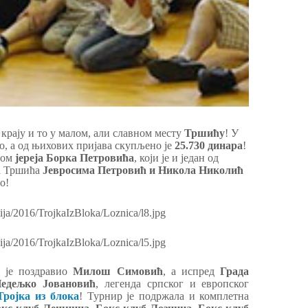
крају и то у малом, али славном месту
Тршићу
! У
о, а од њихових пријава скупљено је
25.730 динара
!
вом
јереја Борка Петровића
, који је и један од
а Тршића
Јевросима Петровић и Никола Николић
о!
 је поздравио
Милош Симовић
, а испред
Града
едељко Јовановић
, легенда српског и европског
Тројка из блока
! Турнир је подржала и комплетна