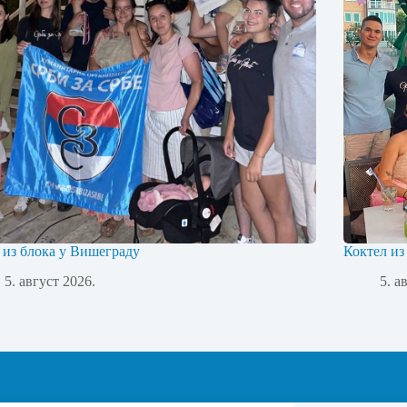
 из блока у Вишеграду
Коктел из
5. август 2026.
5. а