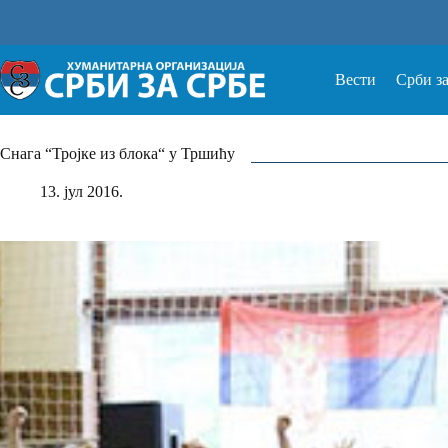
Прескочи
на
Вести
Срби з
Снага “Тројке из блока“ у Тршићу
13. јул 2016.