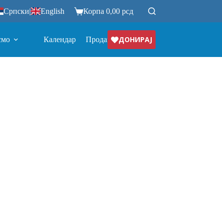
Српски
|
English
Корпа
0,00
рсд
ДОНИРАЈ
смо
Календар
Продавница