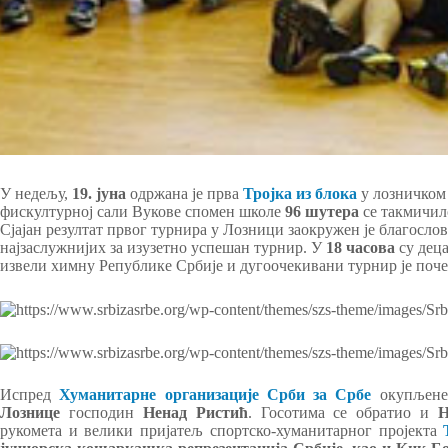
У недељу,
19. јуна
одржана је прва
Тројка из блока
у лозничком 
фискултурној сали Вукове спомен школе
96 шутера
се такмичил
Сјајан резултат првог турнира у Лозници заокружен је благосло
најзаслужнијих за изузетно успешан турнир. У
18 часова
су дец
извели химну Републике Србије и дугоочекивани турнир је поче
Испред
Хуманитарне организације Срби за Србе
окупљене
Лознице
господин
Ненад Ристић
. Госотима се обратио и
Н
рукомета и велики пријатељ спортско-хуманитарног пројекта