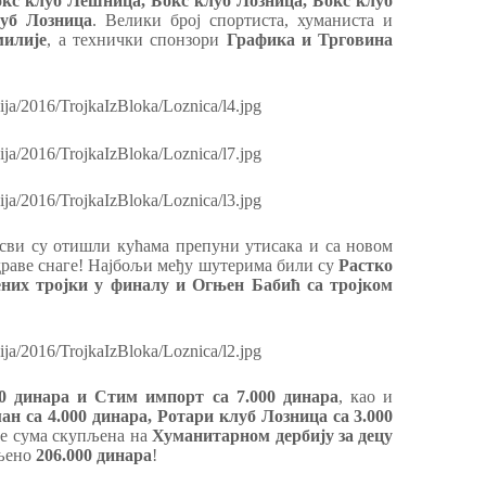
окс клуб Лешница, Бокс клуб Лозница, Бокс клуб
уб Лозница
. Велики број спортиста, хуманиста и
илије
, а технички спонзори
Графика и Трговина
 сви су отишли кућама препуни утисака и са новом
здраве снаге! Најбољи међу шутерима били су
Растко
них тројки у финалу и Огњен Бабић са тројком
00 динара и Стим импорт са 7.000 динара
, као и
ан са 4.000 динара, Ротари клуб Лозница са 3.000
се сума скупљена на
Хуманитарном дербију за децу
пљено
206.000 динара
!