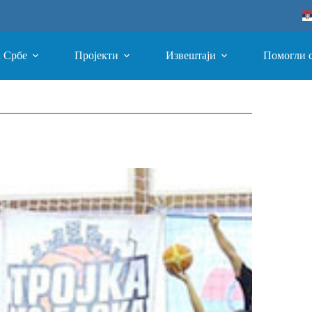
а Србе
Пројекти
Извештаји
Помогли 