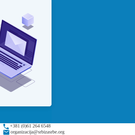
+381 (0)61 264 6548
organizacija@srbizasrbe.org