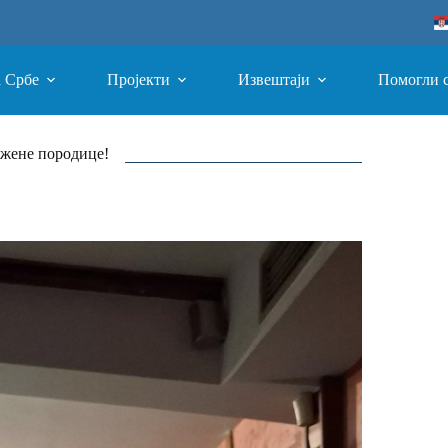
а Србе
Пројекти
Извештаји
Помогли 
ожене породице!