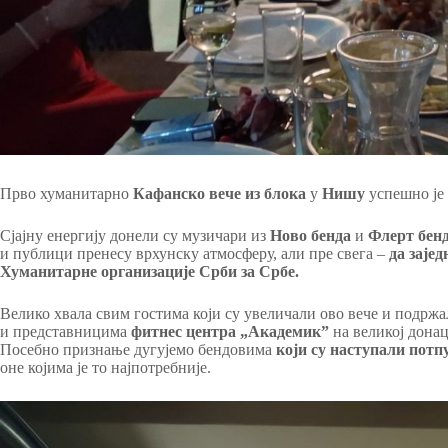
Прво хуманитарно
Кафанско вече из блока
у
Нишу
успешно је
Сјајну енергију донели су музичари из
Ново бенда
и
Флерт бен
и публици пренесу врхунску атмосферу, али пре свега –
да заје
Хуманитарне организације Срби за Србе.
Велико хвала свим гостима који су увеличали ово вече и подржа
и представницима
фитнес центра „Академик”
на великој донац
Посебно признање дугујемо бендовима
који су наступали пот
оне којима је то најпотребније.