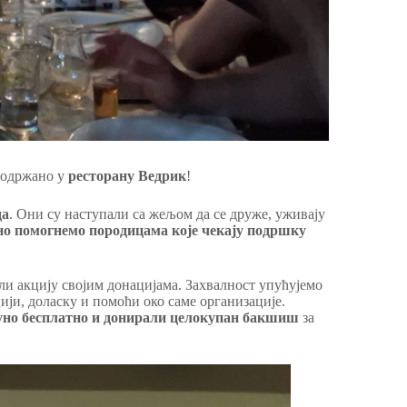
 одржано у
ресторану Ведрик
!
да
. Они су наступали са жељом да се друже, уживају
дно помогнемо породицама које чекају подршку
ли акцију својим донацијама. Захвалност упућујемо
ији, доласку и помоћи око саме организације.
пуно бесплатно и донирали целокупан бакшиш
за