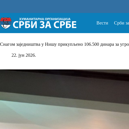
Прескочи
на
Вести
Срби з
Снагом заједништва у Нишу прикупљено 106.500 динара за угр
22. јун 2026.