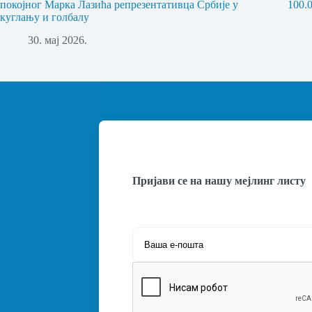
покојног Марка Лазића репрезентативца Србије у
100.
куглању и голбалу
30. мај 2026.
Пријави се на нашу мејлинг листу