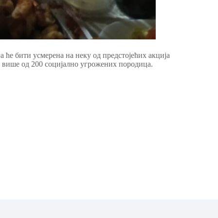
 ће бити усмерена на неку од предстојећих акција
е више од 200 социјално угрожених породица.