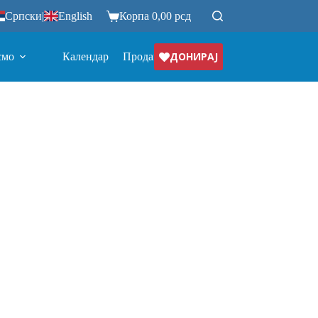
Српски
|
English
Корпа
0,00
рсд
ДОНИРАЈ
смо
Календар
Продавница