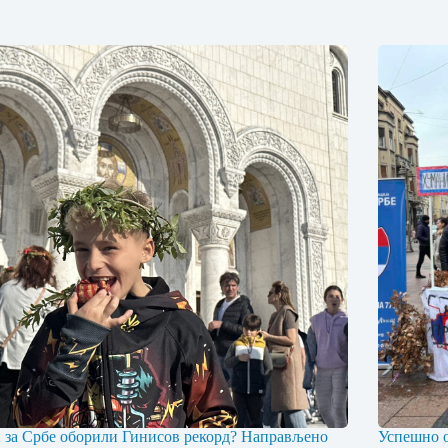
 за Србе оборили Гинисов рекорд? Направљено
Успешно о