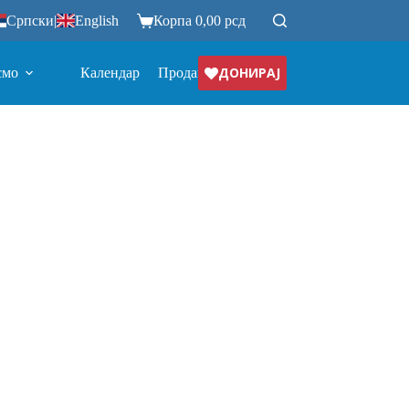
Српски
|
English
Корпа
0,00
рсд
ДОНИРАЈ
смо
Календар
Продавница