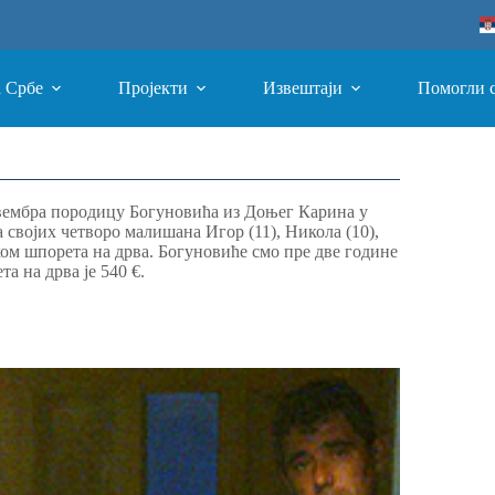
а Србе
Пројекти
Извештаји
Помогли 
вембра породицу Богуновића из Доњег Карина у
својих четворо малишана Игор (11), Никола (10),
вком шпорета на дрва. Богуновиће смо пре две године
а на дрва је 540 €.