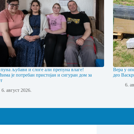
 пуна љубави и слоге али препуна влаге!
Вера у оп
ћима је потребан пристојан и сигуран дом за
део Васкр
т
6. а
6. август 2026.