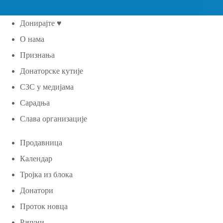
Донирајте ♥
О нама
Признања
Донаторске кутије
СЗС у медијама
Сарадња
Слава организације
Продавница
Календар
Тројка из блока
Донатори
Проток новца
Рачуни