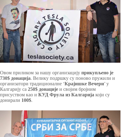
Овом приликом за нашу организацију
прикупљено је
730$ донација
. Велику подршку су поново пружили и
организатори традиционалне ‘
Крајишке Вечери
’ у
Калгарију са
250$ донације
и својим бројним
присуством као и
КУД Фрула из Калгарија
који су
донирали
100$
.