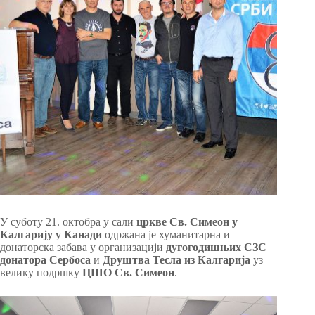
У суботу 21. октобра у сали
цркве Св. Симеон у
Калгарију у Канади
одржана је хуманитарна и
донаторска забава у организацији
дугогодишњих СЗС
донатора Сербоса
и
Друштва Тесла из Калгарија
уз
велику подршку
ЦШО Св. Симеон
.