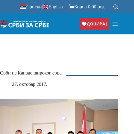
Прескочи
Српски
|
English
Корпа
0,00
рсд
на
ДОНИРАЈ
Срби из Канаде широког срца
27. октобар 2017.