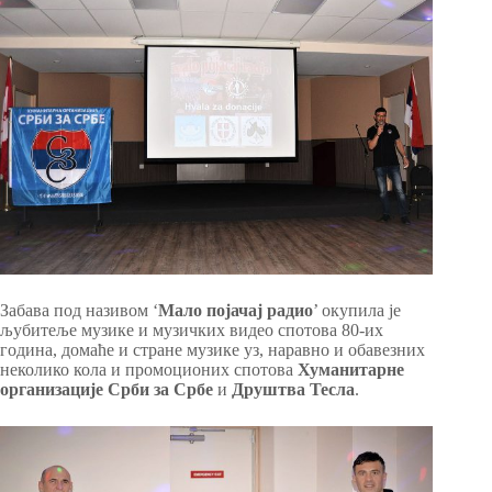
Забава под називом ‘
Мало појачај радио
’ окупила je
љубитеље музике и музичких видео спотова 80-их
година, домаће и стране музике уз, наравно и обавезних
неколико кола и промоционих спотова
Хуманитарне
организације Срби за Србе
и
Друштва Тесла
.