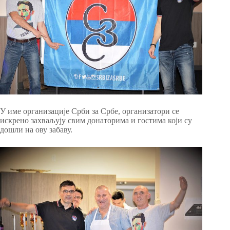
У име организације Срби за Србе, организатори се
искрено захваљују свим донаторима и гостима који су
дошли на ову забаву.