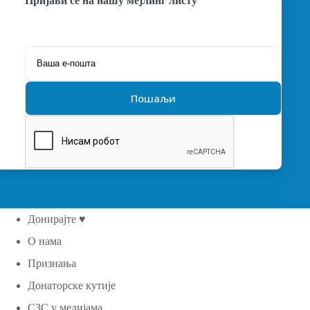
Пријави се на нашу мејлинг листу
Донирајте ♥
О нама
Признања
Донаторске кутије
СЗС у медијама