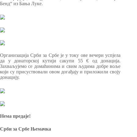
Бенд“ из Бања Луке.
Организација Срби за Србе је у току ове вечери успјела
да у донаторској кутији сакупи 55 € од донација.
Захваљујемо се домаћинима и свим људима добре воље
који су присуствовали овом догађају и приложили своју
донацију.
Нема предаје!
Срби за Србе Њемачка