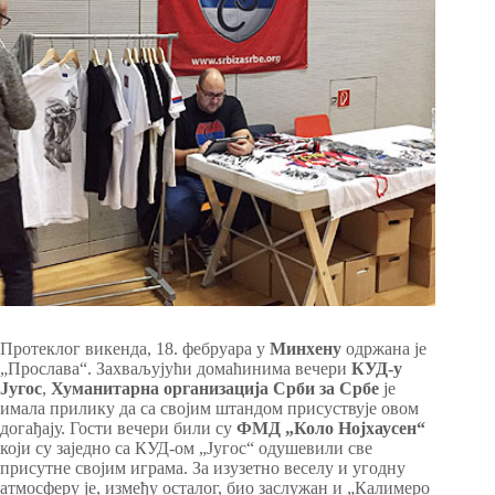
Протеклог викенда, 18. фебруара у
Минхену
одржана је
„Прослава“. Захваљујући домаћинима вечери
КУД-у
Југос
,
Хуманитарна организација Срби за Србе
је
имала прилику да са својим штандом присуствује овом
догађају. Гости вечери били су
ФМД „Коло Нојхаусен“
који су заједно са КУД-ом „Југос“ одушевили све
присутне својим играма. За изузетно веселу и угодну
атмосферу је, између осталог, био заслужан и „Калимеро