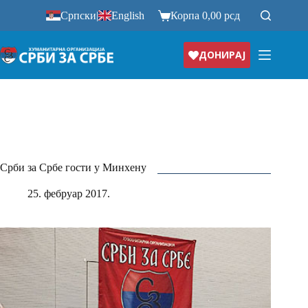
Прескочи
Српски
|
English
Корпа
0,00
рсд
на
ДОНИРАЈ
Срби за Србе гости у Минхену
25. фебруар 2017.