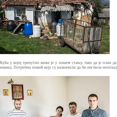
Кућа у којој тренутно живе је у лошем стању, тако да је план 
имању. Потребна помоћ коју су назначили да би им била неопход