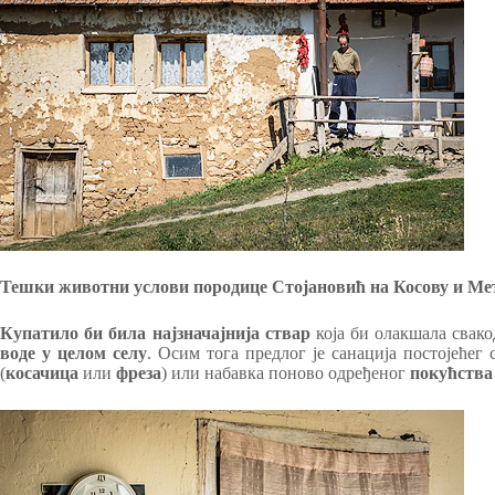
Тешки животни услови породице Стојановић на Косову и Ме
Купатило би била најзначајнија ствар
која би олакшала свак
воде у целом селу
. Осим тога предлог је санација постојеће
(
косачица
или
фреза
) или набавка поново одређеног
покућств