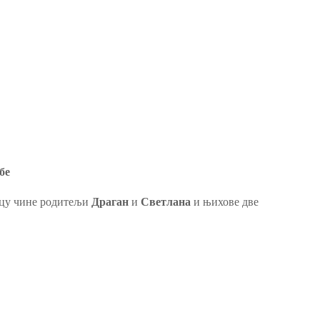
бе
ицу чине родитељи
Драган
и
Светлана
и њихове две