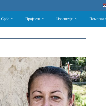
а Србе
Пројекти
Извештаји
Помогли 