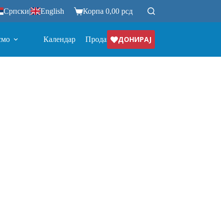
Српски
|
English
Корпа
0,00
рсд
ДОНИРАЈ
смо
Календар
Продавница