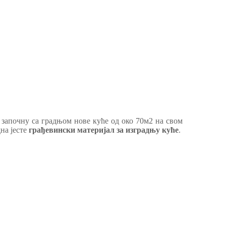
да започну са градњом нове куће од око 70м2 на свом
на јесте
грађевински материјал за изградњу куће
.