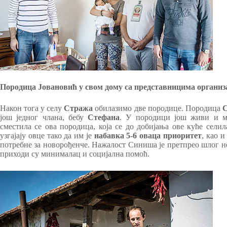
Породица Јовановић у свом дому са представницима организ
Након тога у селу
Стража
обилазимо две породице. Породица
С
још једног члана, бебу
Стефана
. У породици још живи и 
сместила се ова породица, која се до добијања ове куће сели
узгајају овце тако да им је
набавка 5-6 оваца приоритет
, као 
потребне за новорођенче. Нажалост Синиша је претпрео шлог н
приходи су минималац и социјална помоћ.