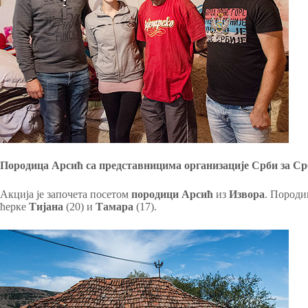
Породица Арсић са представницима организације Срби за Ср
Акција је започета посетом
породици Арсић
из
Извора
. Пород
ћерке
Тијана
(20) и
Тамара
(17).