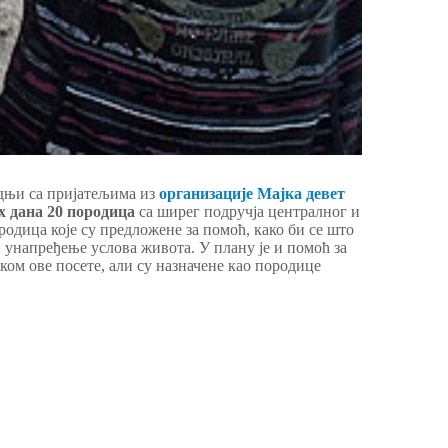
дњи са пријатељима из
организације Мајка девет
х дана 20 породица
са ширег подручја централног и
одица које су предложене за помоћ, како би се што
 унапређење услова живота. У плану је и помоћ за
ком ове посете, али су назначене као породице