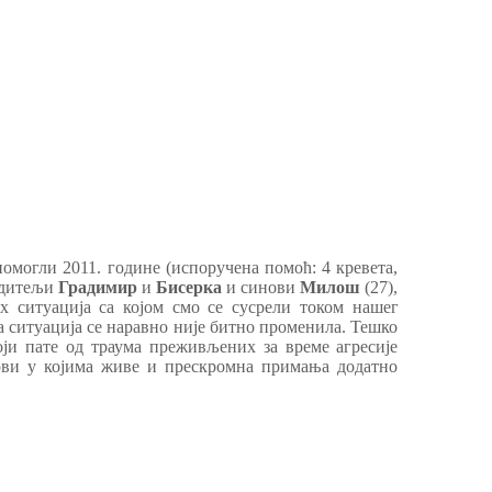
помогли 2011. године (испоручена помоћ: 4 кревета,
одитељи
Градимир
и
Бисерка
и синови
Милош
(27),
их ситуација са којом смо се сусрели током нашег
 ситуација се наравно није битно променила. Тешко
оји пате од траума преживљених за време агресије
ови у којима живе и прескромна примања додатно