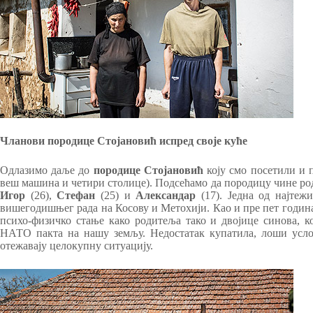
Чланови породице Стојановић испред своје куће
Одлазимо даље до
породице Стојановић
коју смо посетили и 
веш машина и четири столице). Подсећамо да породицу чине р
Игор
(26),
Стефан
(25) и
Александар
(17). Једна од најтеж
вишегодишњег рада на Косову и Метохији. Као и пре пет година
психо-физичко стање како родитеља тако и двојице синова, к
НАТО пакта на нашу земљу. Недостатак купатила, лоши усл
отежавају целокупну ситуацију.