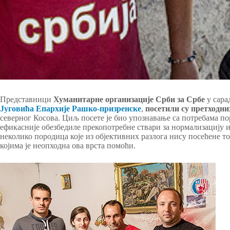
Представници
Хуманитарне организације Срби за Србе
у сара
Југовића Епархије Рашко-призренске
,
посетили су претходни
северног Косова. Циљ посете је био упознавање са потребама пор
ефикасније обезбедиле прекопотребне ствари за нормализацију и
неколико породица које из објективних разлога нису посећене то
којима је неопходна ова врста помоћи.