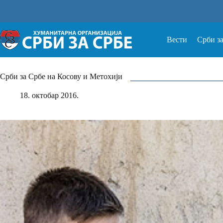
Прескочи
на
Вести
Срби з
Срби за Србе на Косову и Метохији
18. октобар 2016.