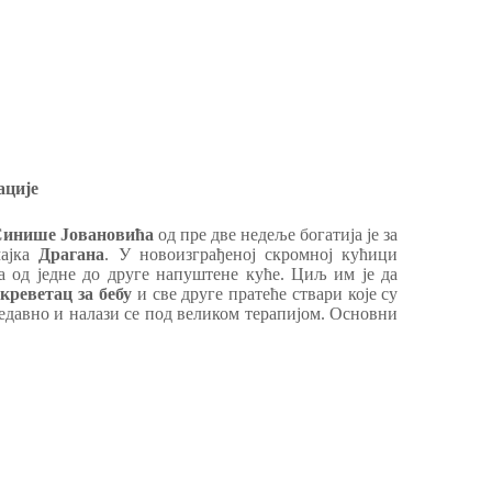
ације
инише Јовановића
од пре две недеље богатија је за
мајка
Драгана
. У новоизграђеној скромној кућици
ла од једне до друге напуштене куће. Циљ им је да
и
креветац за бебу
и све друге пратеће ствари које су
едавно и налази се под великом терапијом. Основни