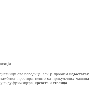
тохији
одневницу ове породице, али је проблем
недостатак
г стамбеног простора, нешто од прикуљчних машина
а
у виду
фрижидера
,
кревета
и
столица
.