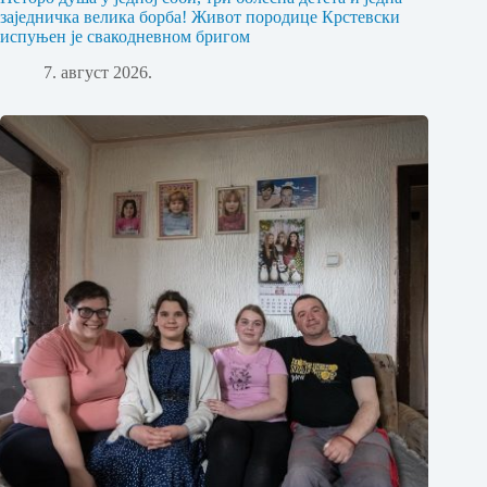
заједничка велика борба! Живот породице Крстевски
испуњен је свакодневном бригом
7. август 2026.