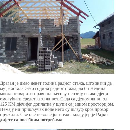
Драган је имао девет година радног стажа, што значи да
му је остала само година радног стажа, да би Недица
могла остварити право на његову пензију и тако дјеци
омогућити средства за живот. Сада са дјецом живи од
125 КМ дјечијег доплатка у шупи са једном просторијом.
Немају ни прикључак воде него су шлауф кроз прозор
пружили. Све ове невоље још теже падају јер је
Рајко
дијете са посебним потребама
.