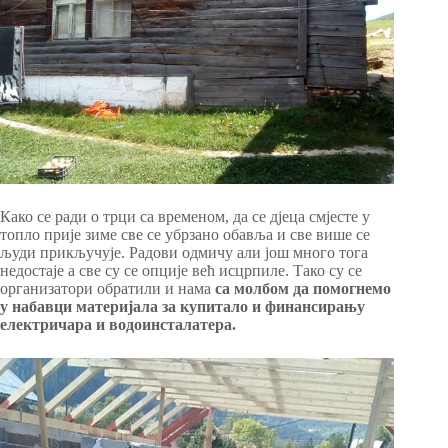
Како се ради о трци са временом, да се дјеца смјесте у
топло прије зиме све се убрзано обавља и све више се
људи прикључује. Радови одмичу али још много тога
недостаје а све су се опције већ исцрпиле. Тако су се
организатори обратили и нама
са молбом да помогнемо
у набавци материјала за купитало и финансирању
електричара и водоинсталатера.