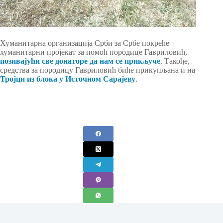
Хуманитарна организација Срби за Србе покреће
хуманитарни пројекат за помоћ породице Гавриловић,
позивајући све донаторе да нам се прикључе
. Такође,
средства за породицу Гавриловић биће прикупљана и на
Тројци из блока у Источном Сарајеву
.