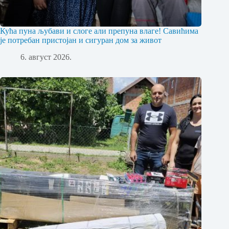
Кућа пуна љубави и слоге али препуна влаге! Савићима
је потребан пристојан и сигуран дом за живот
6. август 2026.