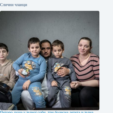
Слични чланци
Петоро душа у једној соби, три болесна детета и једна