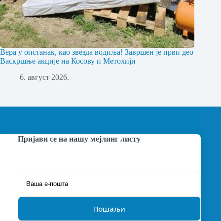
Вера у опстанак, као звезда водиља! Завршен је први део
Васкршње акције на Косову и Метохији
6. август 2026.
Пријави се на нашу мејлинг листу