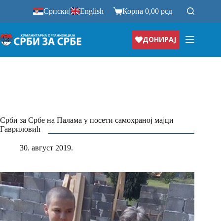
Прескочи
Српски
|
English
Корпа
0,00
рсд
на
ДОНИРАЈ
Срби за Србе на Палама у посети самохраној мајци
Гавриловић
30. август 2019.