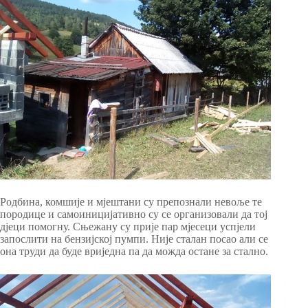
Родбина, комшије и мјештани су препознали невоље те
породице и самоиницијативно су се организовали да тој
дјеци помогну. Сњежану су прије пар мјесеци успјели
запослити на бензијској пумпи. Није сталан посао али се
она труди да буде вриједна па да можда остане за стално.