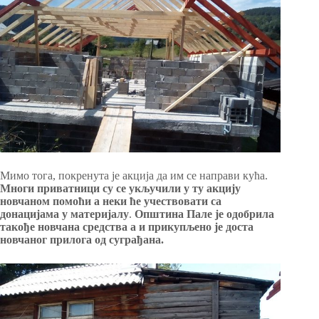
Мимо тога, покренута је акција да им се направи кућа.
Многи приватници су се укључили у ту акцију
новчаном помоћи а неки ће учествовати са
донацијама у материјалу
.
Општина Пале је одобрила
такође новчана средства а и прикупљено је доста
новчаног прилога од суграђана.