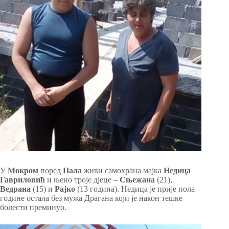
У
Мокром
поред
Пала
живи самохрана мајка
Недица
Гавриловић
и њено троје дјеце –
Сњежана
(21),
Ведрана
(15) и
Рајко
(13 година). Недица је прије пола
године остала без мужа Драгана који је након тешке
болести преминуо.