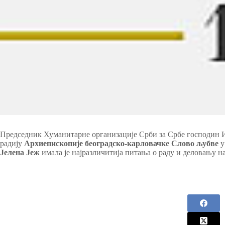
Председник Хуманитарне организације Срби за Србе господин Иг
радију
Архиепископије београдско-карловачке Слово љубве
у
Јелена Јеж
имала је најразличитија питања о раду и деловању н