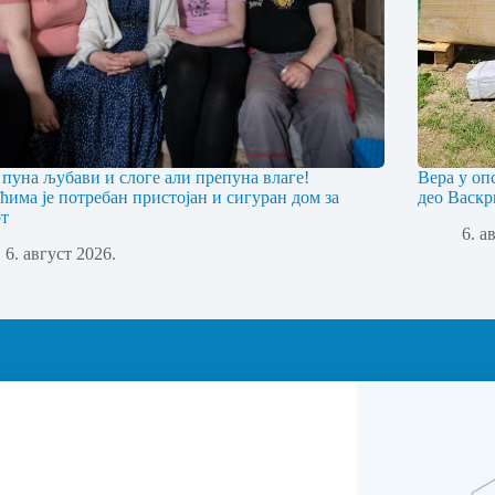
 пуна љубави и слоге али препуна влаге!
Вера у оп
ћима је потребан пристојан и сигуран дом за
део Васкр
т
6. а
6. август 2026.