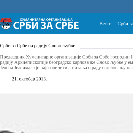
Прескочи
на
Вести
Срби з
Срби за Србе на радију Слово љубве
Председник Хуманитарне организације Срби за Србе господин Иг
радију Архиепископије београдско-карловачке Слово љубве у е
Јелена Јеж имала је најразличитија питања о раду и деловању н
21. октобар 2013.