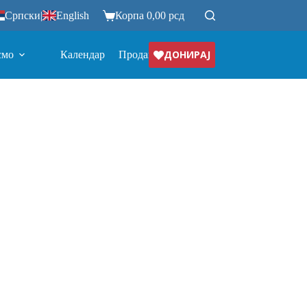
Српски
|
English
Корпа
0,00
рсд
ДОНИРАЈ
смо
Календар
Продавница