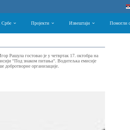
а Србе
Пројекти
Извештаји
Помогли 
ор Рашула гостовао је у четвртак 17. октобра на
мисији “Под знаком питања“. Водитељка емисије
аше добротворне организације.